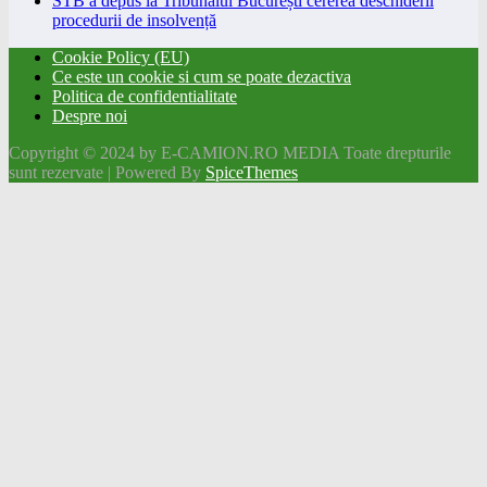
STB a depus la Tribunalul București cererea deschiderii
procedurii de insolvență
Cookie Policy (EU)
Ce este un cookie si cum se poate dezactiva
Politica de confidentialitate
Despre noi
Copyright © 2024 by E-CAMION.RO MEDIA Toate drepturile
sunt rezervate | Powered By
SpiceThemes