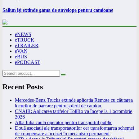
Sailun își extinde gama de anvelope pentru camioane
eNEWS
eTRUCK
eTRAILER
eVAN
eBUS
ePODCAST
Recent Posts
Mercedes-Benz Trucks extinde aplicația Remote cu căutarea
locurilor de parcare pentru șoferii de camion
CNAIR: Aplicarea tarifelor TollRo va începe la 1 octombrie
2026
Alba Iulia caută operator pentru transportul public
Două asociații ale transportatorilor cer transformarea schemei
de compensare a accizei în mecanism permanent