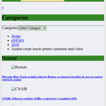
×
Categories
Categories
Home
eNEWS
2019
Austria crește taxele pentru camioane anul viitor
Noutati
Mercedes-Benz Trucks extinde aplicația Remote cu căutarea locurilor de parcare pentru
șoferii de camion
CNAIR: Aplicarea tarifelor TollRo va începe la 1 octombrie 2026