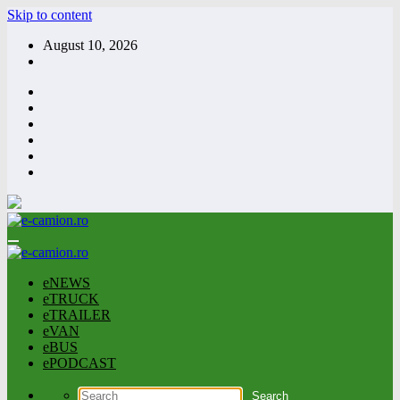
Skip to content
August 10, 2026
eNEWS
eTRUCK
eTRAILER
eVAN
eBUS
ePODCAST