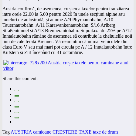
Austria confirmă, de asemenea, creșterea taxelor pentru tranzitarea
intre orele 22.00 la 5.00 pentru 2020 în unele secțiuni alpine sau
tuneluri de autostradă, și anume A/9 Phyrnautobahn, A/10
Tauernautobahn, A/11 Karawankenautobahn, S/16 Arlberg
Straßentunnel și A/13 Brennerautobahn. Suprataxa de 25% pe A/12
Inntalautobahn rămâne de asemenea să contribuie la cheltuielile noii
linii de cale ferată Brenner. Vă reamintim că numai vehiculele din
clasa Euro V sau mai mari pot circula pe A / 12 Inntalautobahn între
Kufstein și Zirl începând cu 31 octombrie.
Share this content:
Tag
AUSTRIA
camioane
CRESTERE TAXE
taxe de drum