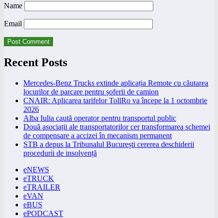
Name
Email
Recent Posts
Mercedes-Benz Trucks extinde aplicația Remote cu căutarea
locurilor de parcare pentru șoferii de camion
CNAIR: Aplicarea tarifelor TollRo va începe la 1 octombrie
2026
Alba Iulia caută operator pentru transportul public
Două asociații ale transportatorilor cer transformarea schemei
de compensare a accizei în mecanism permanent
STB a depus la Tribunalul București cererea deschiderii
procedurii de insolvență
eNEWS
eTRUCK
eTRAILER
eVAN
eBUS
ePODCAST