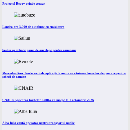
Proiectul Revoy prinde contur
Londra are 3.000 de autobuze cu emisii zero
Sailun își extinde gama de anvelope pentru camioane
Mercedes-Benz Trucks extinde aplicația Remote cu căutarea locurilor de parcare pentru
șoferii de camion
CNAIR: Aplicarea tarifelor TollRo va începe la 1 octombrie 2026
Alba Iulia caută operator pentru transportul public