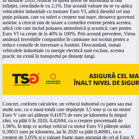
În ianuarie 2020, Austria va ajusta taxele de autostradă la rata
inflației, crescându-le cu 2,1%. Dar această valoare nu se va aplica
vehiculelor industriale cu motoare Euro VI, adică dieselul cel mai
puțin poluant, care va suferi o creștere mai mare, deoarece guvernul
austriac a crescut rata de taxare a costurilor externe pentru acestea,
adică cele care includ poluarea atmosferică și acustică, care pentru
Euro VI va crește de la 40% la 100%. Prin această prevedere, Viena
anulează investițiile companiilor în camioane noi tocmai pentru a
reduce costurile de traversare a Austriei. Deocamdată, numai
vehiculele industriale cu energie electrică sunt excluse, acestea
practic nu există în transportul pe distanțe lungi.
Concret, conform calculelor, un vehicul industrial cu patru sau mai
multe axe, cu o masă totală care depășește 3,5 tone și cu un motor
Euro V care azi plătește 0,41875 de euro pe kilometru în timpul
zilei, va plăti 0 în 2020, 0,42694, cu o creștere procentuală de
1,96%, în timp ce același vehicul cu motor Euro VI plătește astăzi
0,39011 euro pe kilometru, iar în 2020 va plăti 0,40981, cu o
creștere de 5,05% și o valoare foarte mare apropiat de cel al Euro V.