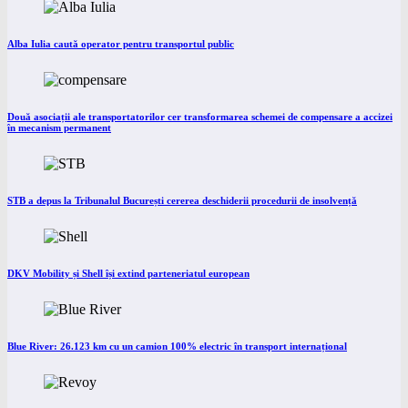
Alba Iulia caută operator pentru transportul public
Două asociații ale transportatorilor cer transformarea schemei de compensare a accizei
în mecanism permanent
STB a depus la Tribunalul București cererea deschiderii procedurii de insolvență
DKV Mobility și Shell își extind parteneriatul european
Blue River: 26.123 km cu un camion 100% electric în transport internațional