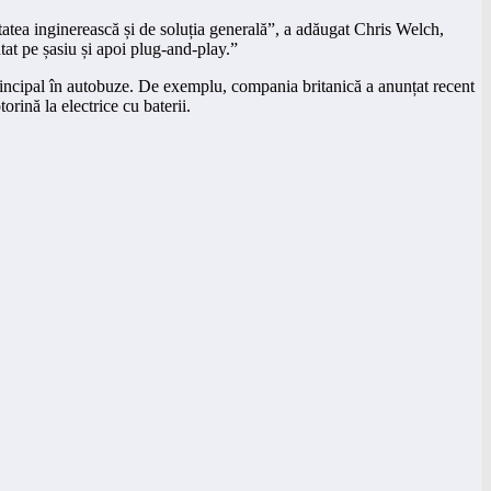
tatea inginerească și de soluția generală”, a adăugat Chris Welch,
tat pe șasiu și apoi plug-and-play.”
rincipal în autobuze. De exemplu, compania britanică a anunțat recent
rină la electrice cu baterii.