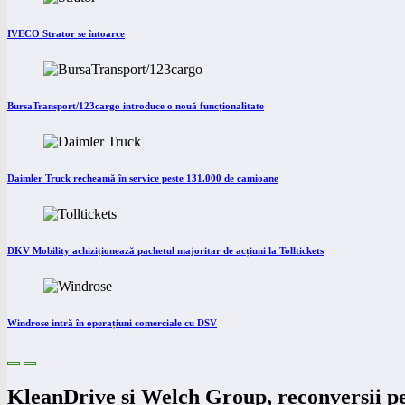
IVECO Strator se întoarce
BursaTransport/123cargo introduce o nouă funcționalitate
Daimler Truck recheamă în service peste 131.000 de camioane
DKV Mobility achiziționează pachetul majoritar de acțiuni la Tolltickets
Windrose intră în operațiuni comerciale cu DSV
KleanDrive și Welch Group, reconversii p