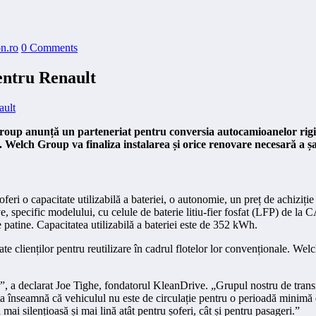
n.ro
0 Comments
entru Renault
Group anunță un parteneriat pentru conversia autocamioanelor rigid
 Welch Group va finaliza instalarea și orice renovare necesară a șasi
ri o capacitate utilizabilă a bateriei, o autonomie, un preț de achiziție
, specific modelului, cu celule de baterie litiu-fier fosfat (LFP) de la
 patine. Capacitatea utilizabilă a bateriei este de 352 kWh.
te clienților pentru reutilizare în cadrul flotelor lor convenționale. Wel
r”, a declarat Joe Tighe, fondatorul KleanDrive. „Grupul nostru de trans
sta înseamnă că vehiculul nu este de circulație pentru o perioadă minimă de
ai silențioasă și mai lină atât pentru șoferi, cât și pentru pasageri.”