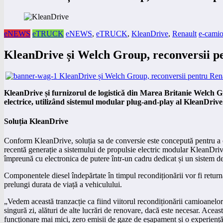
eNEWS
eTRUCK
eNEWS
,
eTRUCK
,
KleanDrive
,
Renault
e-camio
KleanDrive și Welch Group, reconversii p
KleanDrive și furnizorul de logistică din Marea Britanie Welch 
electrice, utilizând sistemul modular plug-and-play al KleanDrive.
Soluția KleanDrive
Conform KleanDrive, soluția sa de conversie este concepută pentru a ofe
recentă generație a sistemului de propulsie electric modular KleanDrive
împreună cu electronica de putere într-un cadru dedicat și un sistem de
Componentele diesel îndepărtate în timpul recondiționării vor fi returna
prelungi durata de viață a vehiculului.
„Vedem această tranzacție ca fiind viitorul recondiționării camioanelo
singură zi, alături de alte lucrări de renovare, dacă este necesar. Acea
funcționare mai mici, zero emisii de gaze de eșapament și o experiență m