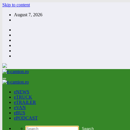
Skip to content
August 7, 2026
eNEWS
eTRUCK
eTRAILER
eVAN
eBUS
ePODCAST