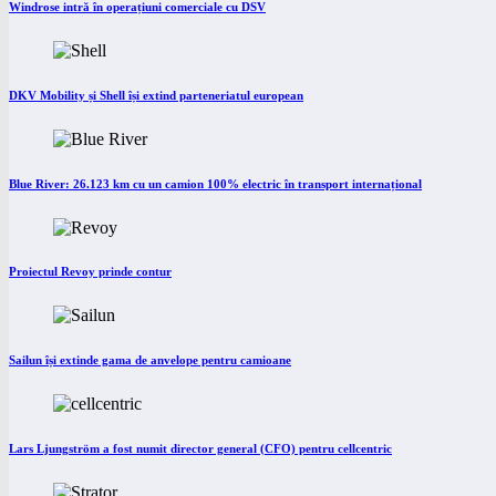
Windrose intră în operațiuni comerciale cu DSV
DKV Mobility și Shell își extind parteneriatul european
Blue River: 26.123 km cu un camion 100% electric în transport internațional
Proiectul Revoy prinde contur
Sailun își extinde gama de anvelope pentru camioane
Lars Ljungström a fost numit director general (CFO) pentru cellcentric