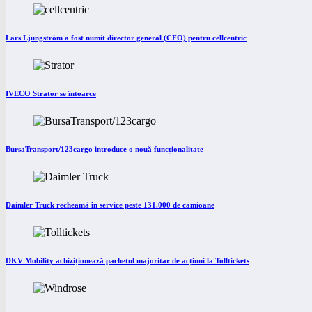
Lars Ljungström a fost numit director general (CFO) pentru cellcentric
IVECO Strator se întoarce
BursaTransport/123cargo introduce o nouă funcționalitate
Daimler Truck recheamă în service peste 131.000 de camioane
DKV Mobility achiziționează pachetul majoritar de acțiuni la Tolltickets