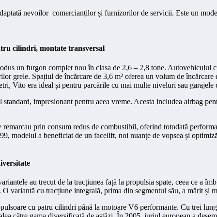
aptată nevoilor comercianților și furnizorilor de servicii. Este un model 
tru cilindri, montate transversal
odus un furgon complet nou în clasa de 2,6 – 2,8 tone. Autovehiculul c
urilor grele. Spațiul de încărcare de 3,6 m² oferea un volum de încărcare d
ri, Vito era ideal și pentru parcările cu mai multe niveluri sau garajele 
l standard, impresionant pentru acea vreme. Acesta includea airbag pentru 
e remarcau prin consum redus de combustibil, oferind totodată performanțe 
1999, modelul a beneficiat de un facelift, noi nuanțe de vopsea și opti
iversitate
variantele au trecut de la tracțiunea față la propulsia spate, ceea ce a î
O variantă cu tracțiune integrală, prima din segmentul său, a mărit și ma
opulsoare cu patru cilindri până la motoare V6 performante. Cu trei lungim
calea către gama diversificată de astăzi. În 2005, juriul european a de