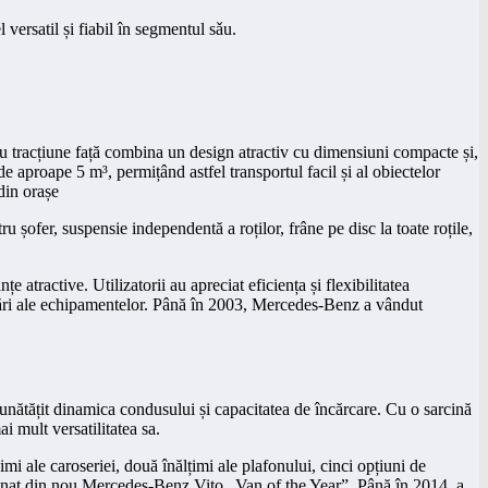
versatil și fiabil în segmentul sǎu.
u tracțiune față combina un design atractiv cu dimensiuni compacte și,
e aproape 5 m³, permițând astfel transportul facil și al obiectelor
din orașe
șofer, suspensie independentă a roților, frâne pe disc la toate roțile,
atractive. Utilizatorii au apreciat eficiența și flexibilitatea
mizări ale echipamentelor. Până în 2003, Mercedes-Benz a vândut
mbunătățit dinamica condusului și capacitatea de încărcare. Cu o sarcină
i mult versatilitatea sa.
i ale caroseriei, două înălțimi ale plafonului, cinci opțiuni de
semnat din nou Mercedes-Benz Vito „Van of the Year”. Până în 2014, a