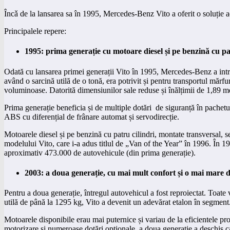
Încǎ de la lansarea sa în 1995, Mercedes-Benz Vito a oferit o soluție ad
Principalele repere:
1995: prima generație cu motoare diesel și pe benzină cu pa
Odată cu lansarea primei generații Vito în 1995, Mercedes-Benz a intr
având o sarcină utilă de o tonă, era potrivit și pentru transportul mărf
voluminoase. Datorită dimensiunilor sale reduse și înălțimii de 1,89 met
Prima generație beneficia și de multiple dotări de siguranță în pachetu
ABS cu diferențial de frânare automat și servodirecție.
Motoarele diesel și pe benzină cu patru cilindri, montate transversal, s
modelului Vito, care i-a adus titlul de „Van of the Year” în 1996. În 
aproximativ 473.000 de autovehicule (din prima generație).
2003: a doua generație, cu mai mult confort și o mai mare d
Pentru a doua generație, întregul autovehicul a fost reproiectat. Toate 
utilă de până la 1295 kg, Vito a devenit un adevărat etalon în segment. 
Motoarele disponibile erau mai puternice și variau de la eficientele pr
motorizare și numeroase dotări opționale, a doua generație a deschis 