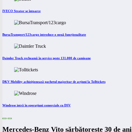
IVECO Strator se întoarce
BursaTransport/123cargo introduce o nouă funcționalitate
Daimler Truck recheamă în service peste 131.000 de camioane
DKV Mobility achiziționează pachetul majoritar de acțiuni la Tolltickets
Windrose intră în operațiuni comerciale cu DSV
Mercedes-Benz Vito sărbătorește 30 de ani