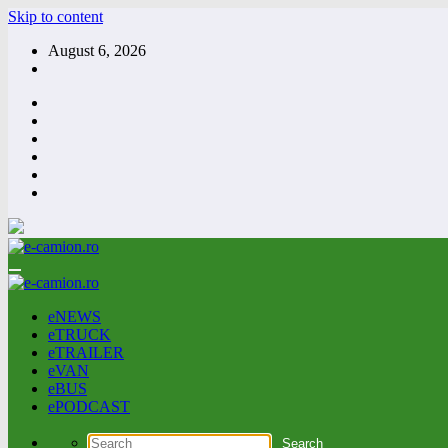
Skip to content
August 6, 2026
eNEWS
eTRUCK
eTRAILER
eVAN
eBUS
ePODCAST