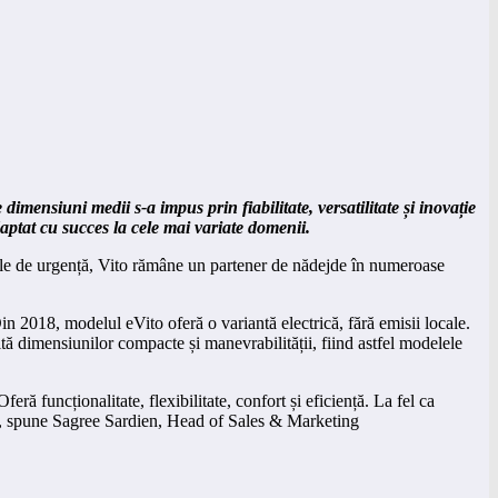
imensiuni medii s-a impus prin fiabilitate, versatilitate și inovație
daptat cu succes la cele mai variate domenii.
dicale de urgență, Vito rămâne un partener de nădejde în numeroase
Din 2018, modelul eVito oferă o variantă electrică, fără emisii locale.
ă dimensiunilor compacte și manevrabilității, fiind astfel modelele
ră funcționalitate, flexibilitate, confort și eficiență. La fel ca
bil”, spune Sagree Sardien, Head of Sales & Marketing