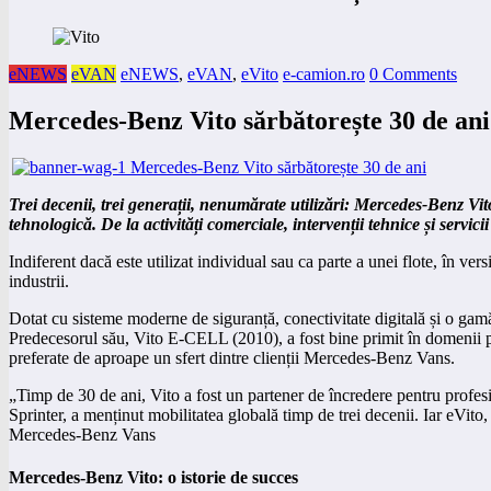
eNEWS
eVAN
eNEWS
,
eVAN
,
eVito
e-camion.ro
0 Comments
Mercedes-Benz Vito sărbătorește 30 de ani
Trei decenii, trei generații, nenumărate utilizări: Mercedes-Benz Vito
tehnologică. De la activități comerciale, intervenții tehnice și servi
Indiferent dacă este utilizat individual sau ca parte a unei flote, în 
industrii.
Dotat cu sisteme moderne de siguranță, conectivitate digitală și o gamă v
Predecesorul său, Vito E-CELL (2010), a fost bine primit în domenii pr
preferate de aproape un sfert dintre clienții Mercedes-Benz Vans.
„Timp de 30 de ani, Vito a fost un partener de încredere pentru profesion
Sprinter, a menținut mobilitatea globală timp de trei decenii. Iar eVit
Mercedes‑Benz Vans
Mercedes-Benz Vito: o istorie de succes