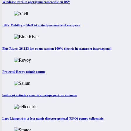
Windrose intră în operațiuni comerciale cu DSV
DKV Mobility și Shell își extind parteneriatul european
Blue River: 26.123 km cu un camion 100% electric în transport internațional
Proiectul Revoy prinde contur
Sailun își extinde gama de anvelope pentru camioane
Lars Ljungström a fost numit director general (CFO) pentru cellcentric