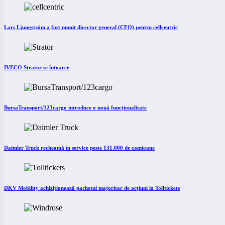
Lars Ljungström a fost numit director general (CFO) pentru cellcentric
IVECO Strator se întoarce
BursaTransport/123cargo introduce o nouă funcționalitate
Daimler Truck recheamă în service peste 131.000 de camioane
DKV Mobility achiziționează pachetul majoritar de acțiuni la Tolltickets