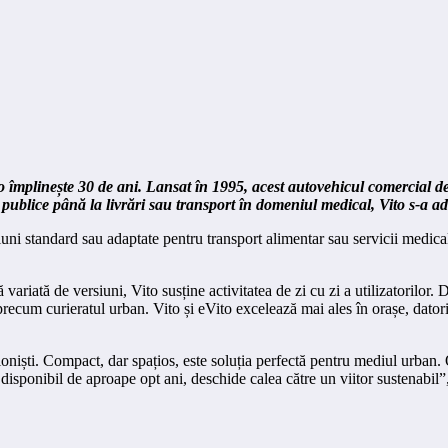
 împlinește 30 de ani. Lansat în 1995, acest autovehicul comercial de d
cii publice până la livrări sau transport în domeniul medical, Vito s-a a
versiuni standard sau adaptate pentru transport alimentar sau servicii me
ariată de versiuni, Vito susține activitatea de zi cu zi a utilizatorilor. 
ecum curieratul urban. Vito și eVito excelează mai ales în orașe, datorit
iști. Compact, dar spațios, este soluția perfectă pentru mediul urban. Ofe
o, disponibil de aproape opt ani, deschide calea către un viitor sustena