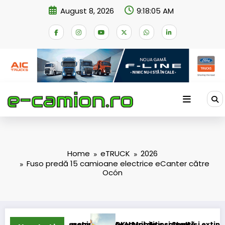
Skip
August 8, 2026
9:18:06 AM
to
content
Home
eTRUCK
2026
Fuso predă 15 camioane electrice eCanter către
Ocón
ermanent
iderii procedurii de insolvență
DKV Mobility și Shell își extind parteneriatul europe