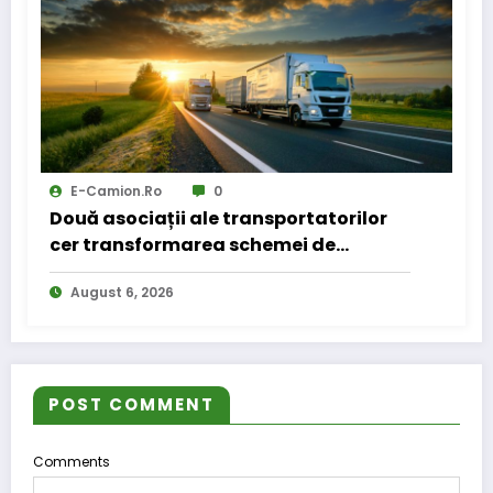
E-Camion.ro
0
Două asociații ale transportatorilor
cer transformarea schemei de
compensare a accizei în mecanism
August 6, 2026
permanent
POST COMMENT
Comments