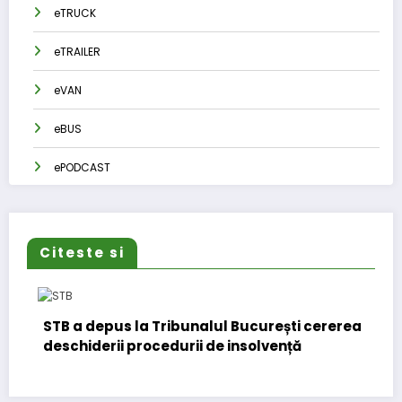
eTRUCK
eTRAILER
eVAN
eBUS
ePODCAST
Citeste si
TB a depus la Tribunalul București cererea
DKV Mo
eschiderii procedurii de insolvență
europ