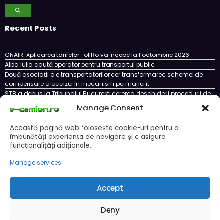
Recent Posts
CNAIR: Aplicarea tarifelor TollRo va începe la 1 octombrie 2026
Alba Iulia caută operator pentru transportul public
Două asociații ale transportatorilor cer transformarea schemei de
compensare a accizei în mecanism permanent
STB a depus la Tribunalul București cererea deschiderii procedurii de
insolvență
Manage Consent
DKV Mobility și Shell își extind parteneriatul european
Această pagină web folosește cookie-uri pentru a
îmbunătăți experiența de navigare și a asigura
funcționalițăți adiționale.
Cookie Policy (EU)
Ce este un cookie si cum se poate dezactiva
Manage services
Politica de confidentialitate
Despre noi
Copyright © 2024 by E-CAMION.RO MEDIA Toate drepturile sunt rezervate |
Powered By
SpiceThemes
Accept
Deny