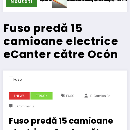
Noutati
Fuso predă 15
camioane electrice
eCanter către Ocón
ENEWS
ETRUCK
FUSO
E-Camion.ro
0 Comments
Fuso predă 15 camioane