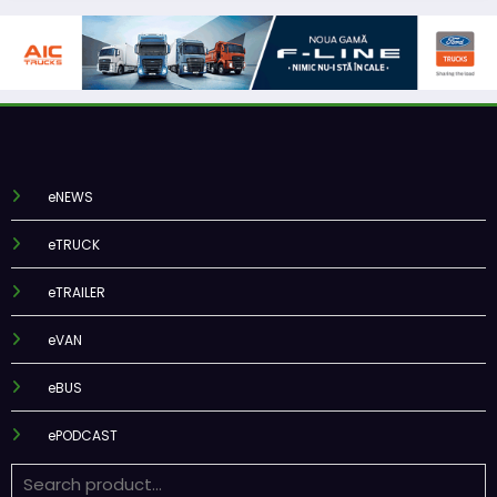
eNEWS
eTRUCK
eTRAILER
eVAN
eBUS
ePODCAST