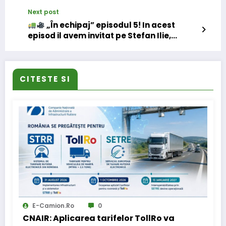
Next post
„În echipaj” episodul 5! In acest
episod il avem invitat pe Stefan Ilie,
Regional Manager Eurowag
CITESTE SI
E-Camion.ro
0
CNAIR: Aplicarea tarifelor TollRo va