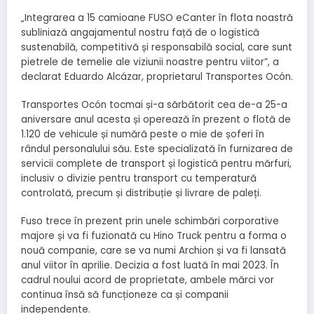
„Integrarea a 15 camioane FUSO eCanter în flota noastră
subliniază angajamentul nostru față de o logistică
sustenabilă, competitivă și responsabilă social, care sunt
pietrele de temelie ale viziunii noastre pentru viitor”, a
declarat Eduardo Alcázar, proprietarul Transportes Ocón.
Transportes Ocón tocmai și-a sărbătorit cea de-a 25-a
aniversare anul acesta și operează în prezent o flotă de
1.120 de vehicule și numără peste o mie de șoferi în
rândul personalului său. Este specializată în furnizarea de
servicii complete de transport și logistică pentru mărfuri,
inclusiv o divizie pentru transport cu temperatură
controlată, precum și distribuție și livrare de paleți.
Fuso trece în prezent prin unele schimbări corporative
majore și va fi fuzionată cu Hino Truck pentru a forma o
nouă companie, care se va numi Archion și va fi lansată
anul viitor în aprilie. Decizia a fost luată în mai 2023. În
cadrul noului acord de proprietate, ambele mărci vor
continua însă să funcționeze ca și companii
independente.