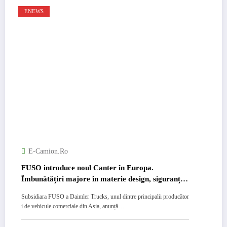
ENEWS
E-Camion.ro
FUSO introduce noul Canter în Europa.
Îmbunătățiri majore în materie design, siguranță
și confort
Subsidiara FUSO a Daimler Trucks, unul dintre principalii producător
i de vehicule comerciale din Asia, anunță…