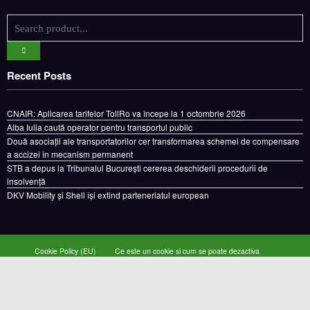
Recent Posts
CNAIR: Aplicarea tarifelor TollRo va începe la 1 octombrie 2026
Alba Iulia caută operator pentru transportul public
Două asociații ale transportatorilor cer transformarea schemei de compensare
a accizei în mecanism permanent
STB a depus la Tribunalul București cererea deschiderii procedurii de
insolvență
DKV Mobility și Shell își extind parteneriatul european
Cookie Policy (EU)
Ce este un cookie si cum se poate dezactiva
Politica de confidentialitate
Despre noi
Copyright © 2024 by E-CAMION.RO MEDIA Toate drepturile sunt rezervate |
Powered By
SpiceThemes