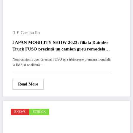
E-Camion.ro
JAPAN MOBILITY SHOW 2023: filiala Daimler
Truck FUSO prezintă un camion greu remodelat
complet, Super Great
Noul camion Super Great al FUSO își sărbătorește premiera mondială
la JMS și se alătură…
Read More
ENEWS
ETRUCK