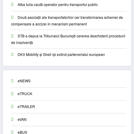
Alba Iulia caută operator pentru transportul public
Două asociații ale transportatorilor cer transformarea schemei de
compensare a accizei în mecanism permanent
STB a depus la Tribunalul București cererea deschiderii procedurii
de insolvență
DKV Mobility și Shell își extind parteneriatul european
eNEWS
eTRUCK
eTRAILER
eVAN
eBUS