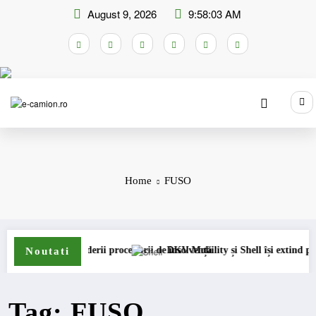
Skip
August 9, 2026
9:58:03 AM
to
content
Home
FUSO
chiderii procedurii de insolvență
DKV Mobility și Shell își extind parteneriatul euro
Noutati
Tag: FUSO