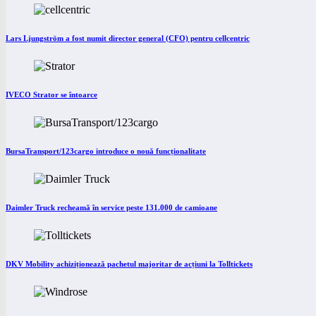
Lars Ljungström a fost numit director general (CFO) pentru cellcentric
IVECO Strator se întoarce
BursaTransport/123cargo introduce o nouă funcționalitate
Daimler Truck recheamă în service peste 131.000 de camioane
DKV Mobility achiziționează pachetul majoritar de acțiuni la Tolltickets