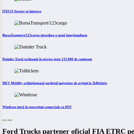
IVECO Strator se întoarce
BursaTransport/123cargo introduce o nouă funcționalitate
Daimler Truck recheamă în service peste 131.000 de camioane
DKV Mobility achiziționează pachetul majoritar de acțiuni la Tolltickets
Windrose intră în operațiuni comerciale cu DSV
Ford Trucks partener oficial FIA ETRC p