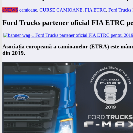
eNEWS
camioane
,
CURSE CAMIOANE
,
FIA ETRC
,
Ford Truck
Ford Trucks partener oficial FIA ETRC p
Asociația europeană a camioanelor (ETRA) este mândr
din 2019.