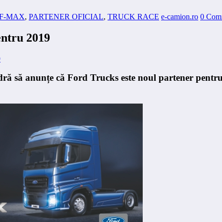
s F-MAX
,
PARTENER OFICIAL
,
TRUCK RACE
e-camion.ro
0 Com
entru 2019
ă să anunțe că Ford Trucks este noul partener pentru