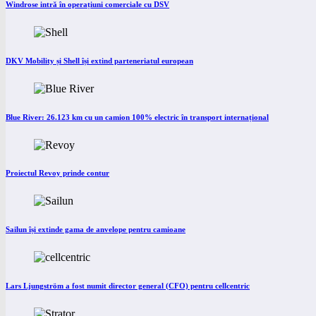
Windrose intră în operațiuni comerciale cu DSV
DKV Mobility și Shell își extind parteneriatul european
Blue River: 26.123 km cu un camion 100% electric în transport internațional
Proiectul Revoy prinde contur
Sailun își extinde gama de anvelope pentru camioane
Lars Ljungström a fost numit director general (CFO) pentru cellcentric