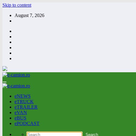
Skip to content
August 7, 2026
eNEWS
eTRUCK
eTRAILER
eVAN
eBUS
ePODCAST