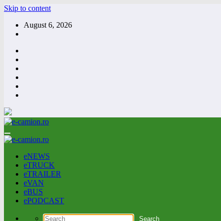
Skip to content
August 6, 2026
eNEWS
eTRUCK
eTRAILER
eVAN
eBUS
ePODCAST