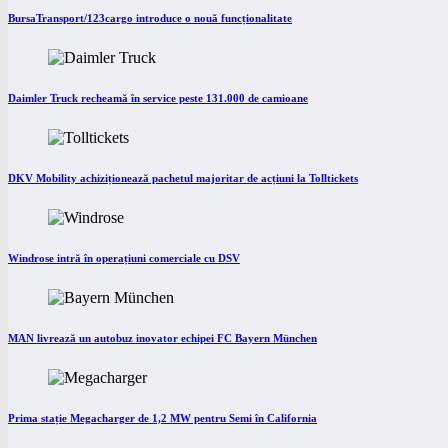
BursaTransport/123cargo introduce o nouă funcționalitate
Daimler Truck recheamă în service peste 131.000 de camioane
DKV Mobility achiziționează pachetul majoritar de acțiuni la Tolltickets
Windrose intră în operațiuni comerciale cu DSV
MAN livrează un autobuz inovator echipei FC Bayern München
Prima stație Megacharger de 1,2 MW pentru Semi în California