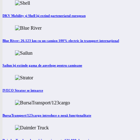
DKV Mobility și Shell își extind parteneriatul european
Blue River: 26.123 km cu un camion 100% electric în transport internațional
Sailun își extinde gama de anvelope pentru camioane
IVECO Strator se întoarce
BursaTransport/123cargo introduce o nouă funcționalitate