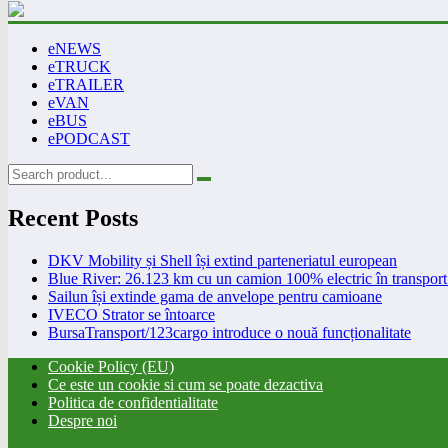
eNEWS
eTRUCK
eTRAILER
eVAN
eBUS
ePODCAST
Recent Posts
DKV Mobility și Shell își extind parteneriatul european
Blue River: 26.123 km cu un camion 100% electric în transport 
Sailun își extinde gama de anvelope pentru camioane
IVECO Strator se întoarce
BursaTransport/123cargo introduce o nouă funcționalitate
Cookie Policy (EU)
Ce este un cookie si cum se poate dezactiva
Politica de confidentialitate
Despre noi