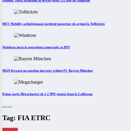
Daimler Truck recheamă în service peste 131.000 de camioane
DKV Mobility achiziționează pachetul majoritar de acțiuni la Tolltickets
Windrose intră în operațiuni comerciale cu DSV
MAN livrează un autobuz inovator echipei FC Bayern München
Prima stație Megacharger de 1,2 MW pentru Semi în California
Tag: FIA ETRC
eNEWS