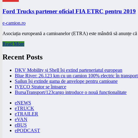
Ford Trucks partener oficial FIA ETRC pentru 2019
e-camion.ro
Asociația europeană a camioanelor (ETRA) este mândră să anunțe că
Read More
Recent Posts
DKV Mobility și Shell își extind parteneriatul european
Blue River: 26.123 km cu un camion 100% electric în transport 
Sailun își extinde gama de anvelope pentru camioane
IVECO Strator se întoarce
BursaTransport/123cargo introduce o nouă funcționalitate
eNEWS
eTRUCK
eTRAILER
eVAN
eBUS
ePODCAST