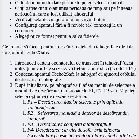
Citiți doar anumite date pe care le puteți selecta manual
Citiți datele dintr-o anumită perioadă de timp sau pe întreaga
perioadă în care a fost utilizat tahograful
Verificați setările cu ajutorul unui singur buton
Configurați aparatul fără a fi nevoie să-l conectați la un
computer
Alegeți orice format pentru a salva fișierele
Ce trebuie să faceți pentru a descărca datele din tahografele digitale
cu ajutorul Tacho2Safe:
Introduceți cartela operatorului de transport în tahograf (dacă
utilizați un card de service, va trebui sa introduceți codul PIN)
Conectați aparatul Tacho2Safe la tahograf cu ajutorul cablului
de descărcare tahografe
După inițializare, pe tahograf va fi afișat meniul de selectare a
modului de descărcare. Cu butoanele F1, F2, F3 sau F4 puteți
selecta opțiunea de descărcare dorită:
F1 – Descărcarea datelor selectate prin aplicația
TachoSafe Lite
F2 – Selectarea manuală a datelor de descărcat din
tahograf
F3 – Descărcarea completă a tahografului
F4- Descărcarea cartelei de șofer prin tahograf
(Această funcție este activă doar atunci când cartela de