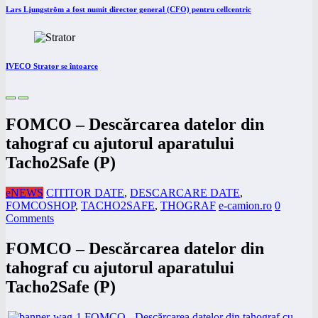
Lars Ljungström a fost numit director general (CFO) pentru cellcentric
IVECO Strator se întoarce
FOMCO – Descărcarea datelor din
tahograf cu ajutorul aparatului
Tacho2Safe (P)
eNEWS
CITITOR DATE
,
DESCARCARE DATE
,
FOMCOSHOP
,
TACHO2SAFE
,
THOGRAF
e-camion.ro
0
Comments
FOMCO – Descărcarea datelor din
tahograf cu ajutorul aparatului
Tacho2Safe (P)