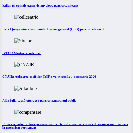
Sailun își extinde gama de anvelope pentru camioane
Lars Ljungström a fost numit director general (CFO) pentru cellcentric
IVECO Strator se întoarce
CNAIR: Aplicarea tarifelor TollRo va începe la 1 octombrie 2026
Alba Iulia caută operator pentru transportul public
Două asociații ale transportatorilor cer transformarea schemei de compensare a accizei
în mecanism permanent