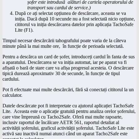
șofer este introdusă alături de cartela operatorului de
transport sau cardul de service.)
După ce ați selectat opțiunea de descărcare, aceasta se va
iniția. Dacă după 10 secunde nu a fost selectată nicio opțiune,
cititorul va iniția descărcarea datelor prin aplicația TachoSafe
Lite (F1).
Timpul necesar descărcării tahografului poate varia de la câteva
minute până la mai multe ore, în funcție de perioada selectată.
Pentru a descărca un card de șofer, introduceți cardul în fanta de sus
a aparatului. Descărcarea se va iniția automat, iar pe aparat va fi
afișată o bară de stare care va afișa progresul acesteia. O descărcare
tipică durează aproximativ 30 de secunde, în funcție de tipul
cardului.
Pot fi efectuate mai multe descărcări, fără să conectați cititorul la un
calculator.
Datele descărcate pot fi interpretate cu ajutorul aplicației TachoSafe
Lite. Aceasta este o aplicație gratuită pentru analiza orelor șoferului,
care vine împreună cu Tacho2Safe. Oferă mai multe rapoarte,
inclusiv raportul de încălcare AETR 561, raportul detaliat al
activității șoferului, graficul activității șoferului. TachoSafe Lite este
activă sau inactivă numai atunci când un aparat Tacho2Safe este