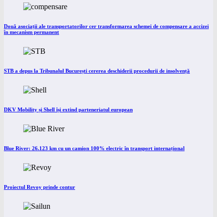
Două asociații ale transportatorilor cer transformarea schemei de compensare a accizei
în mecanism permanent
STB a depus la Tribunalul București cererea deschiderii procedurii de insolvență
DKV Mobility și Shell își extind parteneriatul european
Blue River: 26.123 km cu un camion 100% electric în transport internațional
Proiectul Revoy prinde contur