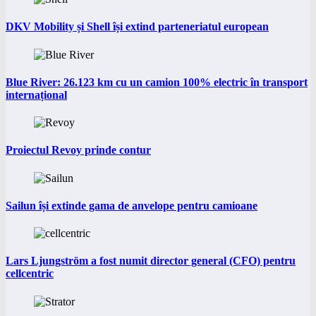
DKV Mobility și Shell își extind parteneriatul european
Blue River: 26.123 km cu un camion 100% electric în transport
internațional
Proiectul Revoy prinde contur
Sailun își extinde gama de anvelope pentru camioane
Lars Ljungström a fost numit director general (CFO) pentru
cellcentric