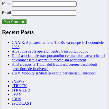
Name
Email
Recent Posts
CNAIR: Aplicarea tarifelor TollRo va începe la 1 octombrie
2026
Alba Iulia caută operator pentru transportul public
Două asociații ale transportatorilor cer transformarea schemei
de compensare a accizei în mecanism permanent
STB a depus la Tribunalul București cererea deschiderii
procedurii de insolvență
DKV Mobility și Shell își extind parteneriatul european
eNEWS
eTRUCK
eTRAILER
eVAN
eBUS
ePODCAST