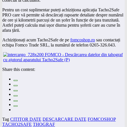
conectat la calculator.
Pentru un cost suplimentar puteți achiziționa aplicația Tacho2Safe
PRO care vă permite să descărcați rapoarte detaliate despre numărul
de ore și kilometrii parcuși de un șofer în funcție de țara tranzitată.
Astfel puteți calcula mai ușor diurna pentru șoferii care au curse în
afara țării.
Achiziționați acum Tacho2Safe de pe
fomcoshop.ro
sau contactați
echipa Fomco Trade SRL, la numărul de telefon 0265-326.043.
Share this content:
Tag
CITITOR DATE
DESCARCARE DATE
FOMCOSHOP
TACHO2SAFE
THOGRAF