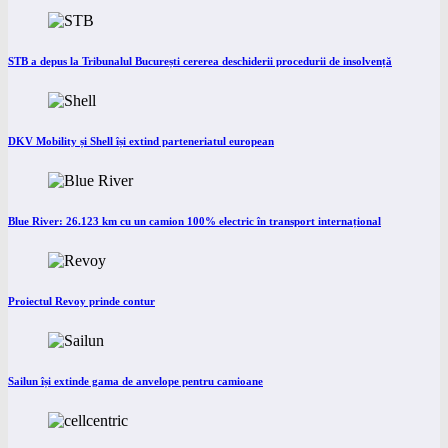
STB a depus la Tribunalul București cererea deschiderii procedurii de insolvență
DKV Mobility și Shell își extind parteneriatul european
Blue River: 26.123 km cu un camion 100% electric în transport internațional
Proiectul Revoy prinde contur
Sailun își extinde gama de anvelope pentru camioane