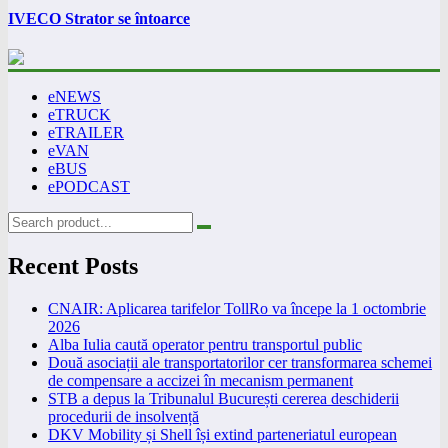
IVECO Strator se întoarce
eNEWS
eTRUCK
eTRAILER
eVAN
eBUS
ePODCAST
Recent Posts
CNAIR: Aplicarea tarifelor TollRo va începe la 1 octombrie
2026
Alba Iulia caută operator pentru transportul public
Două asociații ale transportatorilor cer transformarea schemei
de compensare a accizei în mecanism permanent
STB a depus la Tribunalul București cererea deschiderii
procedurii de insolvență
DKV Mobility și Shell își extind parteneriatul european