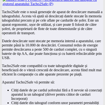
Tacho2Safe este o nouă generație de aparat de descărcare manuală a
tahografului. Acesta vă ajută să descărcați datele stocate în memoria
tahografului precum și pe cele aflate pe cardurile de șofer. Este un
aparat ergonomic, ușor de utilizat, și care poate fi folosit de către
șoferi, de proprietarii de flote de toate dimensiunile și de către
operatorii de transport.
Datele descărcate sunt stocate pe memoria internă a aparatului, care
permite până la 10.000 de descărcări. Consumul redus de energie
permite descărcarea a peste 500 de carduri complet, cu o singură
baterie de tip AA, dar poate funcționa și cu baterii reîncărcabile prin
USB.
Tacho2Safe este compatibil cu toate tahografele digitale și
beneficiază de o viteză crescută de descărcare, acesta fiind mult mai
eficient în comparație cu alte aparate prezente pe piață.
Aparatul Tacho2Safe vă permite să:
Citiți datele de pe cardul șoferului fără a fi nevoie să conectați
aparatul la un tahograf (driver pentru cititor de carduri
încorporat)
Citiți datele din tahograf conform unor parametri prestabiliți