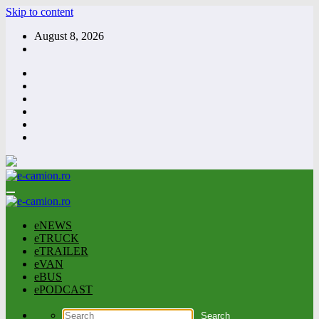
Skip to content
August 8, 2026
eNEWS
eTRUCK
eTRAILER
eVAN
eBUS
ePODCAST