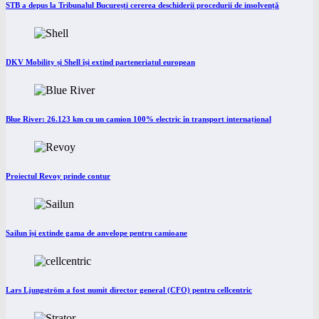
STB a depus la Tribunalul București cererea deschiderii procedurii de insolvență
DKV Mobility și Shell își extind parteneriatul european
Blue River: 26.123 km cu un camion 100% electric în transport internațional
Proiectul Revoy prinde contur
Sailun își extinde gama de anvelope pentru camioane
Lars Ljungström a fost numit director general (CFO) pentru cellcentric