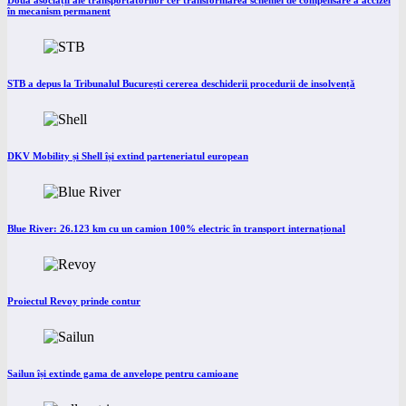
Două asociații ale transportatorilor cer transformarea schemei de compensare a accizei
în mecanism permanent
STB a depus la Tribunalul București cererea deschiderii procedurii de insolvență
DKV Mobility și Shell își extind parteneriatul european
Blue River: 26.123 km cu un camion 100% electric în transport internațional
Proiectul Revoy prinde contur
Sailun își extinde gama de anvelope pentru camioane