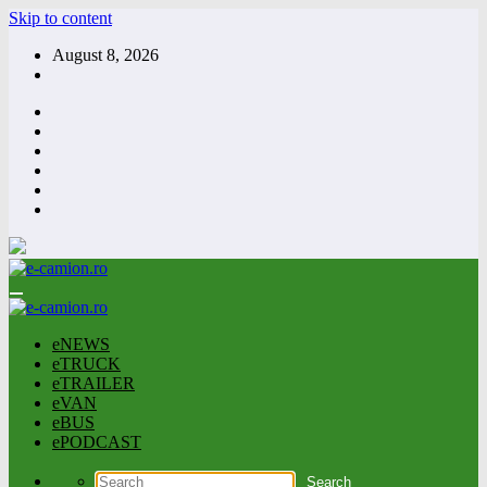
Skip to content
August 8, 2026
eNEWS
eTRUCK
eTRAILER
eVAN
eBUS
ePODCAST