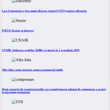
Lars Ljungström a fost numit director general (CFO) pentru cellcentric
IVECO Strator se întoarce
CNAIR: Aplicarea tarifelor TollRo va începe la 1 octombrie 2026
Alba Iulia caută operator pentru transportul public
Două asociații ale transportatorilor cer transformarea schemei de compensare a accizei
în mecanism permanent