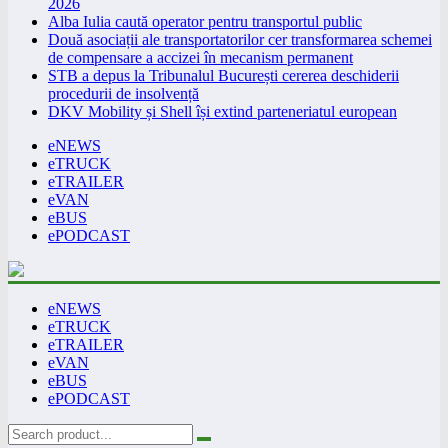
2026
Alba Iulia caută operator pentru transportul public
Două asociații ale transportatorilor cer transformarea schemei
de compensare a accizei în mecanism permanent
STB a depus la Tribunalul București cererea deschiderii
procedurii de insolvență
DKV Mobility și Shell își extind parteneriatul european
eNEWS
eTRUCK
eTRAILER
eVAN
eBUS
ePODCAST
eNEWS
eTRUCK
eTRAILER
eVAN
eBUS
ePODCAST