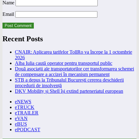
Name
Email
Recent Posts
CNAIR: Aplicarea tarifelor TollRo va începe la 1 octombrie
2026
Alba Iulia caută operator pentru transportul public
Două asociații ale transportatorilor cer transformarea schemei
de compensare a accizei în mecanism permanent
STB a depus la Tribunalul București cererea deschiderii
procedurii de insolvență
DKV Mobility și Shell își extind parteneriatul european
eNEWS
eTRUCK
eTRAILER
eVAN
eBUS
ePODCAST