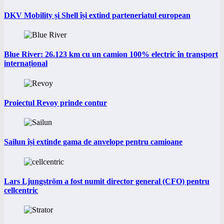
DKV Mobility și Shell își extind parteneriatul european
Blue River: 26.123 km cu un camion 100% electric în transport
internațional
Proiectul Revoy prinde contur
Sailun își extinde gama de anvelope pentru camioane
Lars Ljungström a fost numit director general (CFO) pentru
cellcentric