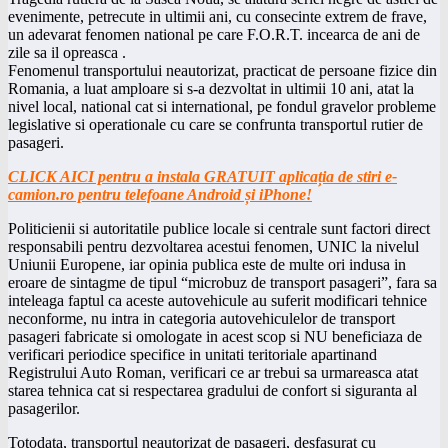
evenimente, petrecute in ultimii ani, cu consecinte extrem de frave,
un adevarat fenomen national pe care F.O.R.T. incearca de ani de
zile sa il opreasca .
Fenomenul transportului neautorizat, practicat de persoane fizice din
Romania, a luat amploare si s-a dezvoltat in ultimii 10 ani, atat la
nivel local, national cat si international, pe fondul gravelor probleme
legislative si operationale cu care se confrunta transportul rutier de
pasageri.
CLICK AICI pentru a instala GRATUIT aplicația de stiri e-
camion.ro pentru telefoane Android și iPhone!
Politicienii si autoritatile publice locale si centrale sunt factori direct
responsabili pentru dezvoltarea acestui fenomen, UNIC la nivelul
Uniunii Europene, iar opinia publica este de multe ori indusa in
eroare de sintagme de tipul “microbuz de transport pasageri”, fara sa
inteleaga faptul ca aceste autovehicule au suferit modificari tehnice
neconforme, nu intra in categoria autovehiculelor de transport
pasageri fabricate si omologate in acest scop si NU beneficiaza de
verificari periodice specifice in unitati teritoriale apartinand
Registrului Auto Roman, verificari ce ar trebui sa urmareasca atat
starea tehnica cat si respectarea gradului de confort si siguranta al
pasagerilor.
Totodata, transportul neautorizat de pasageri, desfasurat cu