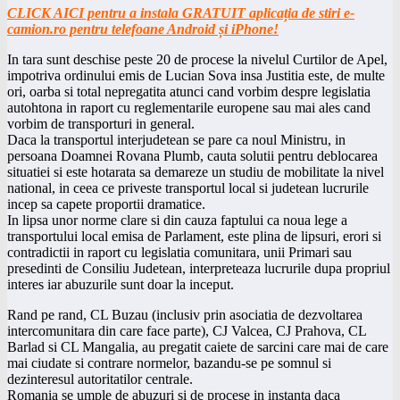
CLICK AICI pentru a instala GRATUIT aplicația de stiri e-
camion.ro pentru telefoane Android și iPhone!
In tara sunt deschise peste 20 de procese la nivelul Curtilor de Apel,
impotriva ordinului emis de Lucian Sova insa Justitia este, de multe
ori, oarba si total nepregatita atunci cand vorbim despre legislatia
autohtona in raport cu reglementarile europene sau mai ales cand
vorbim de transporturi in general.
Daca la transportul interjudetean se pare ca noul Ministru, in
persoana Doamnei Rovana Plumb, cauta solutii pentru deblocarea
situatiei si este hotarata sa demareze un studiu de mobilitate la nivel
national, in ceea ce priveste transportul local si judetean lucrurile
incep sa capete proportii dramatice.
In lipsa unor norme clare si din cauza faptului ca noua lege a
transportului local emisa de Parlament, este plina de lipsuri, erori si
contradictii in raport cu legislatia comunitara, unii Primari sau
presedinti de Consiliu Judetean, interpreteaza lucrurile dupa propriul
interes iar abuzurile sunt doar la inceput.
Rand pe rand, CL Buzau (inclusiv prin asociatia de dezvoltarea
intercomunitara din care face parte), CJ Valcea, CJ Prahova, CL
Barlad si CL Mangalia, au pregatit caiete de sarcini care mai de care
mai ciudate si contrare normelor, bazandu-se pe somnul si
dezinteresul autoritatilor centrale.
Romania se umple de abuzuri si de procese in instanta daca