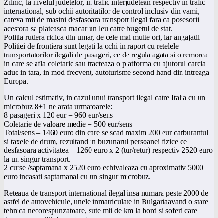
Zilnic, la nivelul judetelor, in trafic interjudetean respectiv in trafic
international, sub ochii autoritatilor de control inclusiv din vami,
cateva mii de masini desfasoara transport ilegal fara ca posesorii
acestora sa plateasca macar un leu catre bugetul de stat.
Politia rutiera ridica din umar, de cele mai multe ori, iar angajatii
Politiei de frontiera sunt legati la ochi in raport cu retelele
transportatorilor ilegali de pasageri, ce de regula agata si o remorca
in care se afla coletarie sau tracteaza o platforma cu ajutorul careia
aduc in tara, in mod frecvent, autoturisme second hand din intreaga
Europa.
Un calcul estimativ, in cazul unui transport ilegal catre Italia cu un
microbuz 8+1 ne arata urmatoarele:
8 pasageri x 120 eur = 960 eur/sens
Coletarie de valoare medie = 500 eur/sens
Total/sens – 1460 euro din care se scad maxim 200 eur carburantul
si taxele de drum, rezultand in buzunarul persoanei fizice ce
desfasoara activitatea – 1260 euro x 2 (tur/retur) respectiv 2520 euro
la un singur transport.
2 curse /saptamana x 2520 euro echivaleaza cu aproximativ 5000
euro incasati saptamanal cu un singur microbuz.
Reteaua de transport international ilegal insa numara peste 2000 de
astfel de autovehicule, unele inmatriculate in Bulgariaavand o stare
tehnica necorespunzatoare, sute mii de km la bord si soferi care