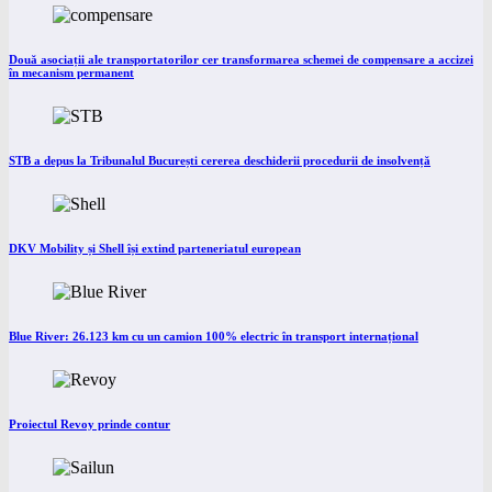
Două asociații ale transportatorilor cer transformarea schemei de compensare a accizei
în mecanism permanent
STB a depus la Tribunalul București cererea deschiderii procedurii de insolvență
DKV Mobility și Shell își extind parteneriatul european
Blue River: 26.123 km cu un camion 100% electric în transport internațional
Proiectul Revoy prinde contur