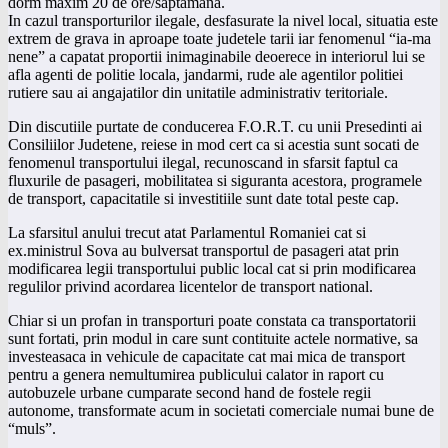
dorm maxim 20 de ore/saptamana.
In cazul transporturilor ilegale, desfasurate la nivel local, situatia este
extrem de grava in aproape toate judetele tarii iar fenomenul “ia-ma
nene” a capatat proportii inimaginabile deoerece in interiorul lui se
afla agenti de politie locala, jandarmi, rude ale agentilor politiei
rutiere sau ai angajatilor din unitatile administrativ teritoriale.
Din discutiile purtate de conducerea F.O.R.T. cu unii Presedinti ai
Consiliilor Judetene, reiese in mod cert ca si acestia sunt socati de
fenomenul transportului ilegal, recunoscand in sfarsit faptul ca
fluxurile de pasageri, mobilitatea si siguranta acestora, programele
de transport, capacitatile si investitiile sunt date total peste cap.
La sfarsitul anului trecut atat Parlamentul Romaniei cat si
ex.ministrul Sova au bulversat transportul de pasageri atat prin
modificarea legii transportului public local cat si prin modificarea
regulilor privind acordarea licentelor de transport national.
Chiar si un profan in transporturi poate constata ca transportatorii
sunt fortati, prin modul in care sunt contituite actele normative, sa
investeasaca in vehicule de capacitate cat mai mica de transport
pentru a genera nemultumirea publicului calator in raport cu
autobuzele urbane cumparate second hand de fostele regii
autonome, transformate acum in societati comerciale numai bune de
“muls”.