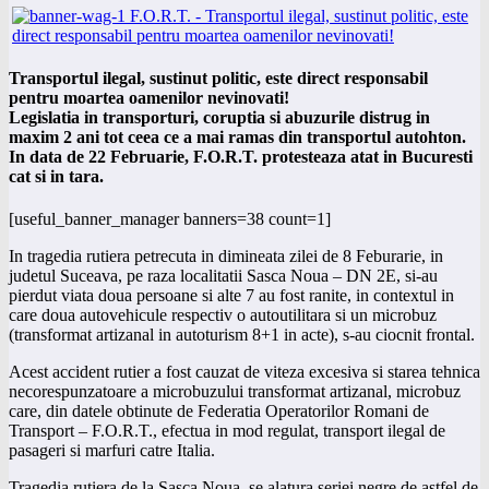
Transportul ilegal, sustinut politic, este direct responsabil
pentru moartea oamenilor nevinovati!
Legislatia in transporturi, coruptia si abuzurile distrug in
maxim 2 ani tot ceea ce a mai ramas din transportul autohton.
In data de 22 Februarie, F.O.R.T. protesteaza atat in Bucuresti
cat si in tara.
[useful_banner_manager banners=38 count=1]
In tragedia rutiera petrecuta in dimineata zilei de 8 Feburarie, in
judetul Suceava, pe raza localitatii Sasca Noua – DN 2E, si-au
pierdut viata doua persoane si alte 7 au fost ranite, in contextul in
care doua autovehicule respectiv o autoutilitara si un microbuz
(transformat artizanal in autoturism 8+1 in acte), s-au ciocnit frontal.
Acest accident rutier a fost cauzat de viteza excesiva si starea tehnica
necorespunzatoare a microbuzului transformat artizanal, microbuz
care, din datele obtinute de Federatia Operatorilor Romani de
Transport – F.O.R.T., efectua in mod regulat, transport ilegal de
pasageri si marfuri catre Italia.
Tragedia rutiera de la Sasca Noua, se alatura seriei negre de astfel de