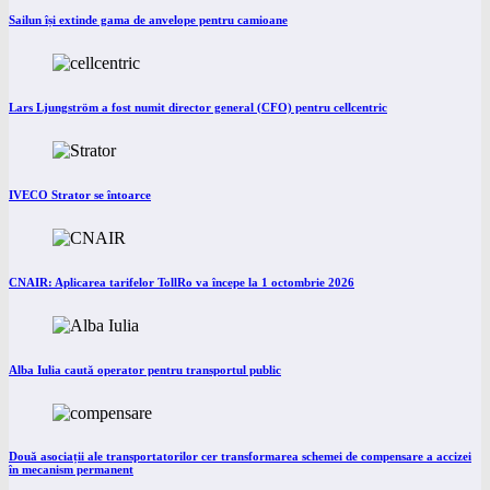
Sailun își extinde gama de anvelope pentru camioane
Lars Ljungström a fost numit director general (CFO) pentru cellcentric
IVECO Strator se întoarce
CNAIR: Aplicarea tarifelor TollRo va începe la 1 octombrie 2026
Alba Iulia caută operator pentru transportul public
Două asociații ale transportatorilor cer transformarea schemei de compensare a accizei
în mecanism permanent