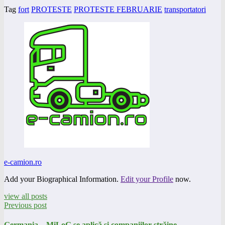
Tag
fort
PROTESTE
PROTESTE FEBRUARIE
transportatori
e-camion.ro
Add your Biographical Information.
Edit your Profile
now.
view all posts
Previous post
Germania – MiLoG se aplică și companiilor străine