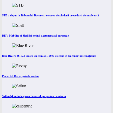
STB a depus la Tribunalul București cererea deschiderii procedurii de insolvență
DKV Mobility și Shell își extind parteneriatul european
Blue River: 26.123 km cu un camion 100% electric în transport internațional
Proiectul Revoy prinde contur
Sailun își extinde gama de anvelope pentru camioane