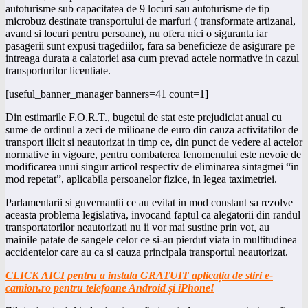
autoturisme sub capacitatea de 9 locuri sau autoturisme de tip
microbuz destinate transportului de marfuri ( transformate artizanal,
avand si locuri pentru persoane), nu ofera nici o siguranta iar
pasagerii sunt expusi tragediilor, fara sa beneficieze de asigurare pe
intreaga durata a calatoriei asa cum prevad actele normative in cazul
transporturilor licentiate.
[useful_banner_manager banners=41 count=1]
Din estimarile F.O.R.T., bugetul de stat este prejudiciat anual cu
sume de ordinul a zeci de milioane de euro din cauza activitatilor de
transport ilicit si neautorizat in timp ce, din punct de vedere al actelor
normative in vigoare, pentru combaterea fenomenului este nevoie de
modificarea unui singur articol respectiv de eliminarea sintagmei “in
mod repetat”, aplicabila persoanelor fizice, in legea taximetriei.
Parlamentarii si guvernantii ce au evitat in mod constant sa rezolve
aceasta problema legislativa, invocand faptul ca alegatorii din randul
transportatorilor neautorizati nu ii vor mai sustine prin vot, au
mainile patate de sangele celor ce si-au pierdut viata in multitudinea
accidentelor care au ca si cauza principala transportul neautorizat.
CLICK AICI pentru a instala GRATUIT aplicația de stiri e-
camion.ro pentru telefoane Android și iPhone!