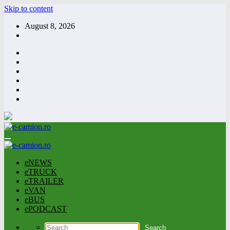
Skip to content
August 8, 2026
eNEWS
eTRUCK
eTRAILER
eVAN
eBUS
ePODCAST