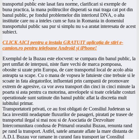
transportul public este lasat fara norme, clarificari si exemple de
buna practica, la mana politrucilor disperati sa mai traga cat pot din
banul public, pe fondul problemelor din interiorul DNA, o alta
institutie care nu a inteles cum se fura in Romania in domeniul
transportului public sau pur si simplu nu s-a aratat interesata de acest
subiect.
CLICK AICI pentru a instala GRATUIT aplicația de stiri e-
camion.ro pentru telefoane Android și iPhone!
Exemplul de la Buzau este elocvent: se cumpara din banul public, la
pret umflat de interpusi, niste fiare vechi de marca pompoasa,
obosite si uzate prin Europa, de care transportul local de acolo abia
asteapta sa scape. Cu o mana de vopsea le fatuieste cine trebuie si le
scoate in fata alegatorilor, influentati prin campanii de promovare
extrem de agresive, ca vor avea transport din cinci in cinci minute la
poarta si asta pentru ca motorina, anvelopele si toate celelalte costuri
operationale sunt sutinute din banul public aflat la discretia mult
iubitului primar.
Transportatorii privati, ce au fost obligati de Consiliul Judetean sa
faca investitii neadaptate fluxurilor de pasageri, piratati pe trasee de
transportul ilegal si mai nou si de Asociatia de Dezvoltare
Intercomunitara condusa de Primarul orasului Buzau, renunta rand
pe rand la transport. Astfel, satele amarate aflate la mare distanta de
A.D.I. Buzau vor ramane in curand fara transport iar Consiliul