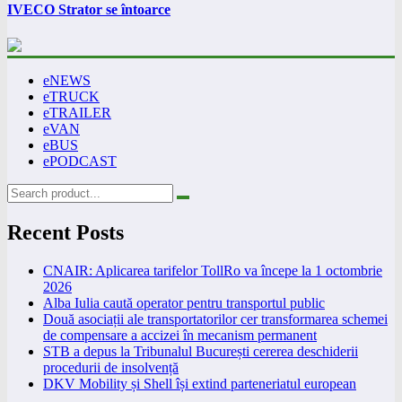
IVECO Strator se întoarce
eNEWS
eTRUCK
eTRAILER
eVAN
eBUS
ePODCAST
Recent Posts
CNAIR: Aplicarea tarifelor TollRo va începe la 1 octombrie
2026
Alba Iulia caută operator pentru transportul public
Două asociații ale transportatorilor cer transformarea schemei
de compensare a accizei în mecanism permanent
STB a depus la Tribunalul București cererea deschiderii
procedurii de insolvență
DKV Mobility și Shell își extind parteneriatul european