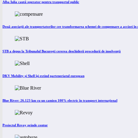
Alba Iulia caută operator pentru transportul public
Două asociații ale transportatorilor cer transformarea schemei de compensare a accizei î
STB a depus la Tribunalul București cererea deschiderii procedurii de insolvență
DKV Mobility și Shell își extind parteneriatul european
Blue River: 26.123 km cu un camion 100% electric în transport internațional
Proiectul Revoy prinde contur