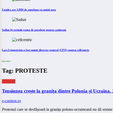
Londra are 3.000 de autobuze cu emisii zero
Sailun își extinde gama de anvelope pentru camioane
Lars Ljungström a fost numit director general (CFO) pentru cellcentric
Tag: PROTESTE
eNEWS
Tensiunea crește la granița dintre Polonia și Ucraina. 
e-camion.ro
Protestul care se desfășoară la granița polono-ucraineană nu dă semne