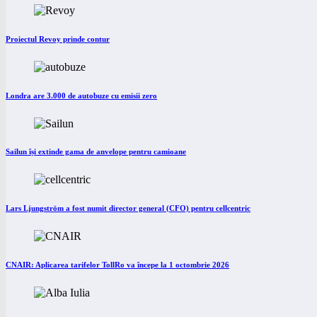
Proiectul Revoy prinde contur
Londra are 3.000 de autobuze cu emisii zero
Sailun își extinde gama de anvelope pentru camioane
Lars Ljungström a fost numit director general (CFO) pentru cellcentric
CNAIR: Aplicarea tarifelor TollRo va începe la 1 octombrie 2026