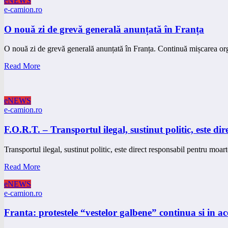
eNEWS
e-camion.ro
O nouă zi de grevă generală anunțată în Franța
O nouă zi de grevă generală anunțată în Franța. Continuă mișcarea org
Read More
eNEWS
e-camion.ro
F.O.R.T. – Transportul ilegal, sustinut politic, este 
Transportul ilegal, sustinut politic, este direct responsabil pentru moa
Read More
eNEWS
e-camion.ro
Franta: protestele “vestelor galbene” continua si in a