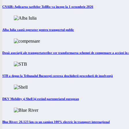
CNAIR: Aplicarea tarifelor TollRo va începe la 1 octombrie 2026
Alba Iulia caută operator pentru transportul public
Două asociații ale transportatorilor cer transformarea schemei de compensare a accizei î
STB a depus la Tribunalul București cererea deschiderii procedurii de insolvență
DKV Mobility și Shell își extind parteneriatul european
Blue River: 26.123 km cu un camion 100% electric în transport internațional