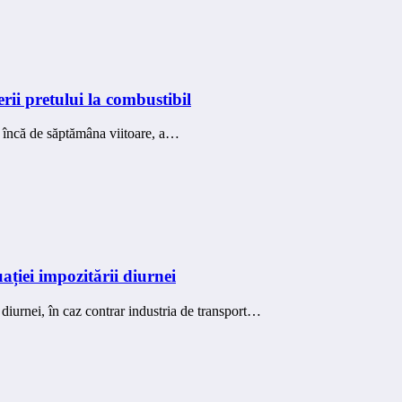
ii pretului la combustibil
ni încă de săptămâna viitoare, a…
ației impozitării diurnei
diurnei, în caz contrar industria de transport…