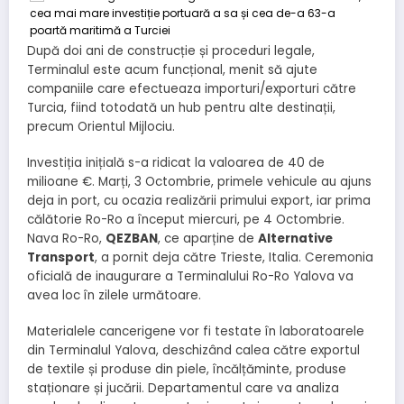
După doi ani de construcție și proceduri legale,
Terminalul este acum funcțional, menit să ajute
companiile care efectueaza importuri/exporturi către
Turcia, fiind totodată un hub pentru alte destinații,
precum Orientul Mijlociu.
Investiția inițială s-a ridicat la valoarea de 40 de
milioane €. Marți, 3 Octombrie, primele vehicule au ajuns
deja in port, cu ocazia realizării primului export, iar prima
călătorie Ro-Ro a început miercuri, pe 4 Octombrie.
Nava Ro-Ro,
QEZBAN
, ce aparține de
Alternative
Transport
, a pornit deja către Trieste, Italia. Ceremonia
oficială de inaugurare a Terminalului Ro-Ro Yalova va
avea loc în zilele următoare.
Materialele cancerigene vor fi testate în laboratoarele
din Terminalul Yalova, deschizând calea către exportul
de textile și produse din piele, încălțăminte, produse
staționare și jucării. Departamentul care va analiza