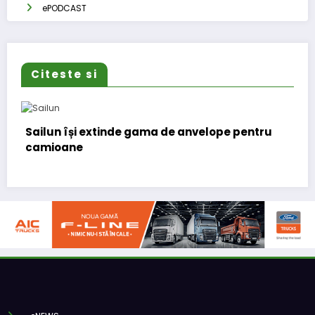
ePODCAST
Citeste si
gama de anvelope pentru
Lars Ljungström a fost n
(CFO) pentru cellcentri