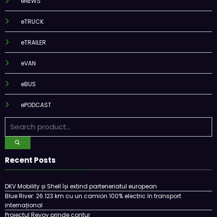
eNEWS
eTRUCK
eTRAILER
eVAN
eBUS
ePODCAST
Recent Posts
DKV Mobility și Shell își extind parteneriatul european
Blue River: 26.123 km cu un camion 100% electric în transport
internațional
Proiectul Revoy prinde contur