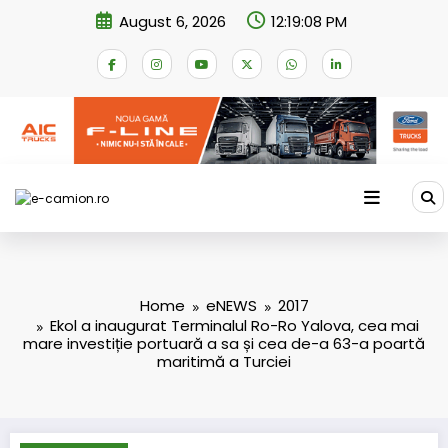
Skip
August 6, 2026
12:19:09 PM
to
content
Home
eNEWS
2017
Ekol a inaugurat Terminalul Ro-Ro Yalova, cea mai
mare investiție portuară a sa și cea de-a 63-a poartă
maritimă a Turciei