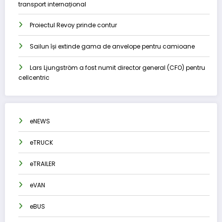
transport internațional
Proiectul Revoy prinde contur
Sailun își extinde gama de anvelope pentru camioane
Lars Ljungström a fost numit director general (CFO) pentru
cellcentric
eNEWS
eTRUCK
eTRAILER
eVAN
eBUS