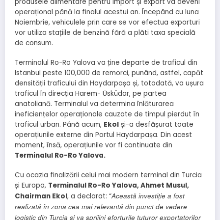
produsele alimentare pentru import și export va deveni
operațional până la finalul acestui an. Începând cu luna
Noiembrie, vehiculele prin care se vor efectua exporturi
vor utiliza stațiile de benzină fără a plăti taxa specială
de consum.
Terminalul Ro-Ro Yalova va ține departe de traficul din
Istanbul peste 100,000 de remorci, punând, astfel, capăt
densității traficului din Haydarpașa și, totodată, va ușura
traficul în direcția Harem- Üsküdar, pe partea
anatoliană. Terminalul va determina înlăturarea
ineficiențelor operaționale cauzate de timpul pierdut în
traficul urban. Până acum,
Ekol
și-a desfășurat toate
operațiunile externe din Portul Haydarpașa. Din acest
moment, însă, operațiunile vor fi continuate din
Terminalul Ro-Ro Yalova.
Cu ocazia finalizării celui mai modern terminal din Turcia
și Europa,
Terminalul Ro-Ro Yalova, Ahmet Musul,
Această investiție a fost
Chairman Ekol
, a declarat: “
realizată în zona cea mai relevantă din punct de vedere
logistic din Turcia și va sprijini eforturile tuturor exportatorilor