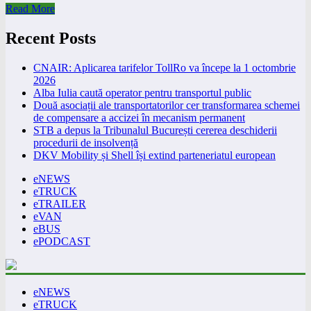
Read More
Recent Posts
CNAIR: Aplicarea tarifelor TollRo va începe la 1 octombrie
2026
Alba Iulia caută operator pentru transportul public
Două asociații ale transportatorilor cer transformarea schemei
de compensare a accizei în mecanism permanent
STB a depus la Tribunalul București cererea deschiderii
procedurii de insolvență
DKV Mobility și Shell își extind parteneriatul european
eNEWS
eTRUCK
eTRAILER
eVAN
eBUS
ePODCAST
eNEWS
eTRUCK