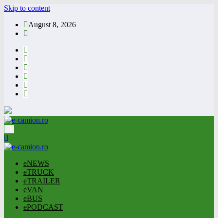
Skip to content
August 8, 2026
eNEWS
eTRUCK
eTRAILER
eVAN
eBUS
ePODCAST