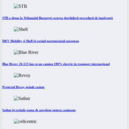
STB a depus la Tribunalul București cererea deschiderii procedurii de insolvență
DKV Mobility și Shell își extind parteneriatul european
Blue River: 26.123 km cu un camion 100% electric în transport internațional
Proiectul Revoy prinde contur
Sailun își extinde gama de anvelope pentru camioane