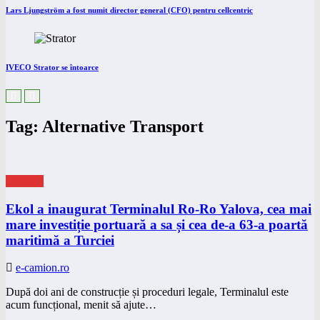
Lars Ljungström a fost numit director general (CFO) pentru cellcentric
IVECO Strator se întoarce
Tag: Alternative Transport
eNEWS
Ekol a inaugurat Terminalul Ro-Ro Yalova, cea mai
mare investiție portuară a sa și cea de-a 63-a poartă
maritimă a Turciei
e-camion.ro
După doi ani de construcție și proceduri legale, Terminalul este
acum funcțional, menit să ajute…