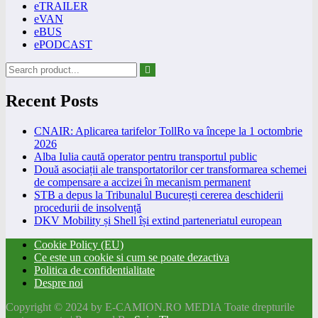
eTRAILER
eVAN
eBUS
ePODCAST
Recent Posts
CNAIR: Aplicarea tarifelor TollRo va începe la 1 octombrie
2026
Alba Iulia caută operator pentru transportul public
Două asociații ale transportatorilor cer transformarea schemei
de compensare a accizei în mecanism permanent
STB a depus la Tribunalul București cererea deschiderii
procedurii de insolvență
DKV Mobility și Shell își extind parteneriatul european
Cookie Policy (EU)
Ce este un cookie si cum se poate dezactiva
Politica de confidentialitate
Despre noi
Copyright © 2024 by E-CAMION.RO MEDIA Toate drepturile