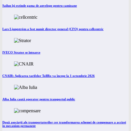
Sailun își extinde gama de anvelope pentru camioane
Lars Ljungström a fost numit director general (CFO) pentru cellcentric
IVECO Strator se întoarce
CNAIR: Aplicarea tarifelor TollRo va începe la 1 octombrie 2026
Alba Iulia caută operator pentru transportul public
Două asociații ale transportatorilor cer transformarea schemei de compensare a accizei
în mecanism permanent