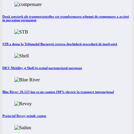
Două asociații ale transportatorilor cer transformarea schemei de compensare a accizei
în mecanism permanent
STB a depus la Tribunalul București cererea deschiderii procedurii de insolvență
DKV Mobility și Shell își extind parteneriatul european
Blue River: 26.123 km cu un camion 100% electric în transport internațional
Proiectul Revoy prinde contur