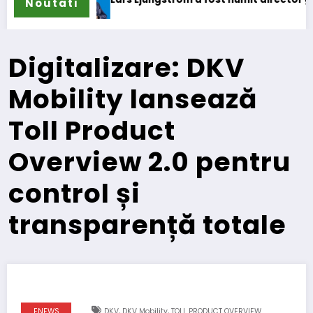
Noutati
Digitalizare: DKV
Mobility lansează
Toll Product
Overview 2.0 pentru
control și
transparență totale
,
,
ENEWS
DKV
DKV Mobility
TOLL PRODUCT OVERVIEW