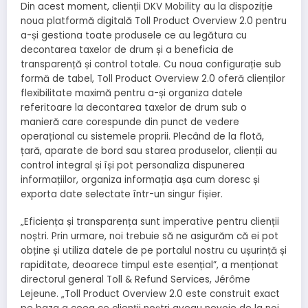
Din acest moment, clienții DKV Mobility au la dispoziție
noua platformă digitală Toll Product Overview 2.0 pentru
a-și gestiona toate produsele ce au legătura cu
decontarea taxelor de drum și a beneficia de
transparență și control totale. Cu noua configurație sub
formă de tabel, Toll Product Overview 2.0 oferă clienților
flexibilitate maximă pentru a-și organiza datele
referitoare la decontarea taxelor de drum sub o
manieră care corespunde din punct de vedere
operațional cu sistemele proprii. Plecând de la flotă,
țară, aparate de bord sau starea produselor, clienții au
control integral și își pot personaliza dispunerea
informațiilor, organiza informația așa cum doresc și
exporta date selectate într-un singur fișier.
„Eficiența și transparența sunt imperative pentru clienții
noștri. Prin urmare, noi trebuie să ne asigurăm că ei pot
obține și utiliza datele de pe portalul nostru cu ușurință și
rapiditate, deoarece timpul este esențial”, a menționat
directorul general Toll & Refund Services, Jérôme
Lejeune. „Toll Product Overview 2.0 este construit exact