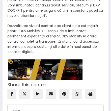
pe baza a ceea ce clienții noștri aveau nevoie de la noi.
Vom îmbunătăți continuu acest serviciu, precum și DKV
COCKPIT pentru a ne asigura că ținem constant pasul cu
nevoile clienților noștri”.
Dezvoltarea viziunii centrate pe client este estențială
pentru DKV Mobility. Cu scopul de a îmbunătăți
permanent experiența clienților, DKV Mobility le oferă
control complet și transparență atunci când accesază
informații despre costuri și alte date în noul punct de
contact digital.
Share this content: