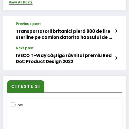
View All Posts
Previous post
Transportatorii britanici pierd 800 de lire
sterline pe camion datorita haosului de la
terminalul Dover
Next post
IVECO T-Way câștigă râvnitul premiu Red
Dot: Product Design 2022
CITESTE SI