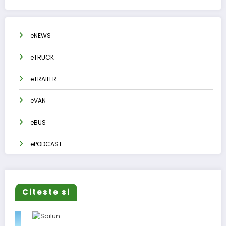
eNEWS
eTRUCK
eTRAILER
eVAN
eBUS
ePODCAST
Citeste si