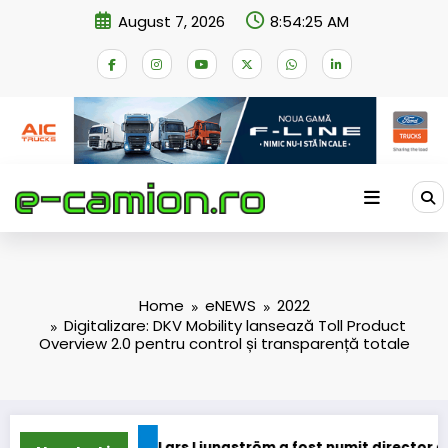
Skip
August 7, 2026
8:54:25 AM
to
content
Home
eNEWS
2022
Digitalizare: DKV Mobility lansează Toll Product
Overview 2.0 pentru control și transparență totale
ioane
Lars Ljungström a fost numit director general (CFO) 