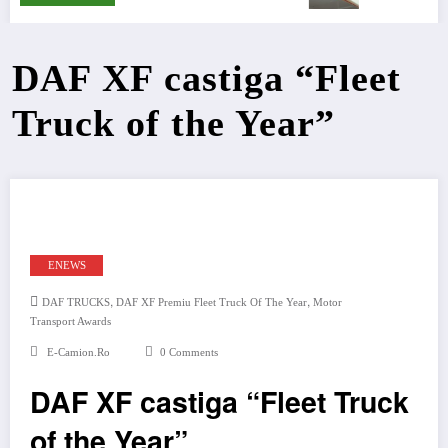
DAF XF castiga “Fleet
Truck of the Year”
ENEWS
,
,
DAF TRUCKS
DAF XF Premiu Fleet Truck Of The Year
Motor
Transport Awards
E-Camion.ro
0 Comments
DAF XF castiga “Fleet Truck
of the Year”