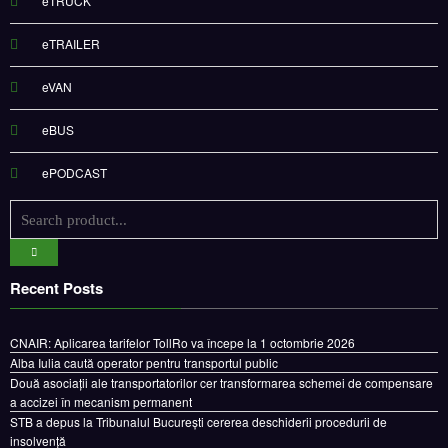
eTRUCK
eTRAILER
eVAN
eBUS
ePODCAST
Recent Posts
CNAIR: Aplicarea tarifelor TollRo va începe la 1 octombrie 2026
Alba Iulia caută operator pentru transportul public
Două asociații ale transportatorilor cer transformarea schemei de compensare
a accizei în mecanism permanent
STB a depus la Tribunalul București cererea deschiderii procedurii de
insolvență