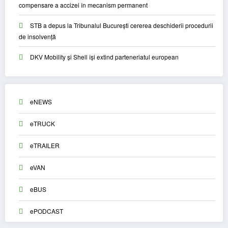
compensare a accizei în mecanism permanent
STB a depus la Tribunalul București cererea deschiderii procedurii
de insolvență
DKV Mobility și Shell își extind parteneriatul european
eNEWS
eTRUCK
eTRAILER
eVAN
eBUS
ePODCAST