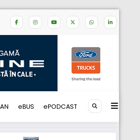
Home
Motor Transport Awards
VAN
eBUS
ePODCAST