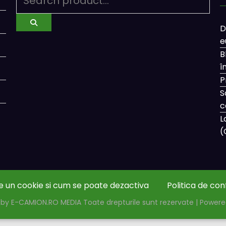
D
e
B
î
P
S
c
L
(
e un cookie si cum se poate dezactiva
Politica de con
by E-CAMION.RO MEDIA Toate drepturile sunt rezervate | Power