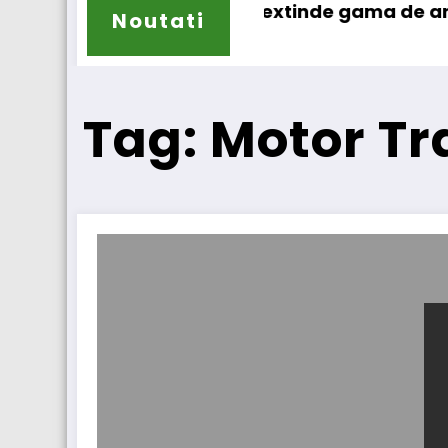
Sailun își extinde gama de anvelope pent
Noutati
Tag: Motor T