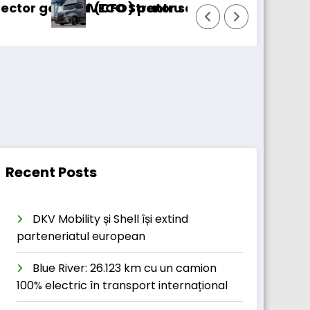
 (CFO) pentru cellcentric
IVECO Strator se întoarce
BursaTranspor
Recent Posts
DKV Mobility și Shell își extind
parteneriatul european
Blue River: 26.123 km cu un camion
100% electric în transport internațional