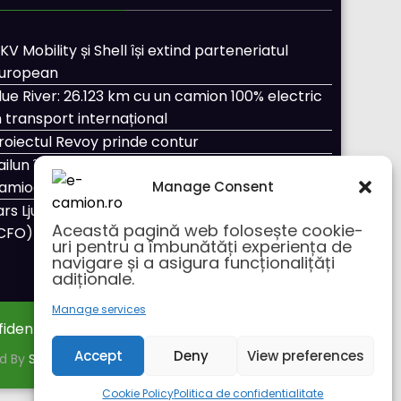
KV Mobility și Shell își extind parteneriatul
uropean
lue River: 26.123 km cu un camion 100% electric
n transport internațional
roiectul Revoy prinde contur
ailun își extinde gama de anvelope pentru
Manage Consent
amioane
ars Ljungström a fost numit director general
Această pagină web folosește cookie-
CFO) pentru cellcentric
uri pentru a îmbunătăți experiența de
navigare și a asigura funcționalițăți
adiționale.
Manage services
fidentialitate
Despre noi
Accept
Deny
View preferences
ed By
SpiceThemes
Cookie Policy
Politica de confidentialitate