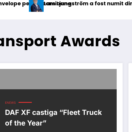
ru camioane
Lars Ljungström a fost numit director general
ransport Awards
ENEWS
DAF XF castiga “Fleet Truck
of the Year”