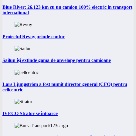
Blue River: 26.123 km cu un camion 100% electric în transport
internațional
Proiectul Revoy prinde contur
Sailun își extinde gama de anvelope pentru camioane
Lars Ljungström a fost numit director general (CFO) pentru
cellcentric
IVECO Strator se întoarce