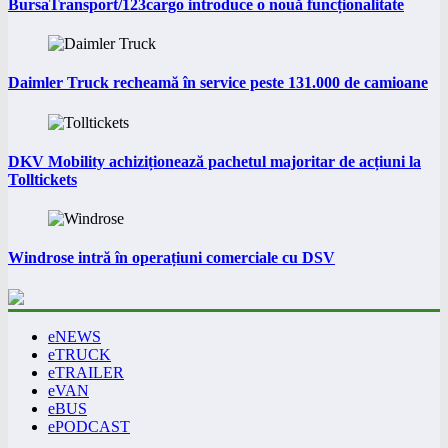
BursaTransport/123cargo introduce o nouă funcționalitate
Daimler Truck recheamă în service peste 131.000 de camioane
DKV Mobility achiziționează pachetul majoritar de acțiuni la
Tolltickets
Windrose intră în operațiuni comerciale cu DSV
eNEWS
eTRUCK
eTRAILER
eVAN
eBUS
ePODCAST