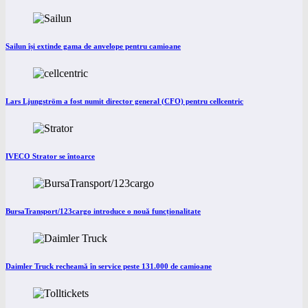
Sailun își extinde gama de anvelope pentru camioane
Lars Ljungström a fost numit director general (CFO) pentru cellcentric
IVECO Strator se întoarce
BursaTransport/123cargo introduce o nouă funcționalitate
Daimler Truck recheamă în service peste 131.000 de camioane