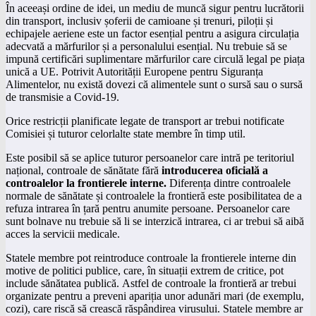
În aceeași ordine de idei, un mediu de muncă sigur pentru lucrătorii
din transport, inclusiv șoferii de camioane și trenuri, piloții și
echipajele aeriene este un factor esențial pentru a asigura circulația
adecvată a mărfurilor și a personalului esențial. Nu trebuie să se
impună certificări suplimentare mărfurilor care circulă legal pe piața
unică a UE. Potrivit Autorității Europene pentru Siguranța
Alimentelor, nu există dovezi că alimentele sunt o sursă sau o sursă
de transmisie a Covid-19.
Orice restricții planificate legate de transport ar trebui notificate
Comisiei și tuturor celorlalte state membre în timp util.
Este posibil să se aplice tuturor persoanelor care intră pe teritoriul
național, controale de sănătate fără
introducerea oficială a
controalelor la frontierele interne.
Diferența dintre controalele
normale de sănătate și controalele la frontieră este posibilitatea de a
refuza intrarea în țară pentru anumite persoane.
Persoanelor care
sunt bolnave nu trebuie să li se interzică intrarea, ci ar trebui să aibă
acces la servicii medicale.
Statele membre pot reintroduce controale la frontierele interne din
motive de politici publice, care, în situații extrem de critice, pot
include sănătatea publică.
Astfel de controale la frontieră ar trebui
organizate pentru a preveni apariția unor adunări mari (de exemplu,
cozi), care riscă să crească răspândirea virusului.
Statele membre ar