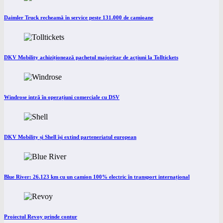
Daimler Truck recheamă în service peste 131.000 de camioane
DKV Mobility achiziționează pachetul majoritar de acțiuni la Tolltickets
Windrose intră în operațiuni comerciale cu DSV
DKV Mobility și Shell își extind parteneriatul european
Blue River: 26.123 km cu un camion 100% electric în transport internațional
Proiectul Revoy prinde contur