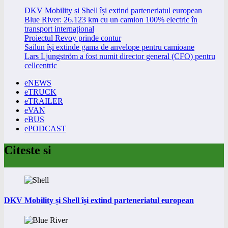
DKV Mobility și Shell își extind parteneriatul european
Blue River: 26.123 km cu un camion 100% electric în
transport internațional
Proiectul Revoy prinde contur
Sailun își extinde gama de anvelope pentru camioane
Lars Ljungström a fost numit director general (CFO) pentru
cellcentric
eNEWS
eTRUCK
eTRAILER
eVAN
eBUS
ePODCAST
Citeste si
DKV Mobility și Shell își extind parteneriatul european