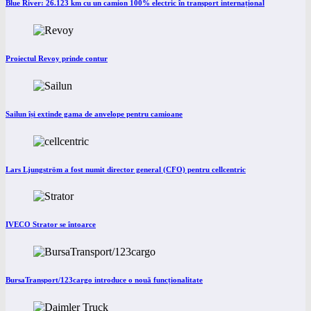
Blue River: 26.123 km cu un camion 100% electric în transport internațional
Proiectul Revoy prinde contur
Sailun își extinde gama de anvelope pentru camioane
Lars Ljungström a fost numit director general (CFO) pentru cellcentric
IVECO Strator se întoarce
BursaTransport/123cargo introduce o nouă funcționalitate