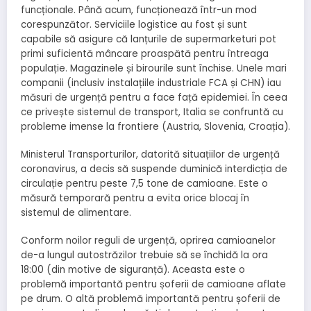
funcționale. Până acum, funcționează într-un mod
corespunzător. Serviciile logistice au fost și sunt
capabile să asigure că lanțurile de supermarketuri pot
primi suficientă mâncare proaspătă pentru întreaga
populație. Magazinele și birourile sunt închise. Unele mari
companii (inclusiv instalațiile industriale FCA și CHN) iau
măsuri de urgență pentru a face față epidemiei. În ceea
ce privește sistemul de transport, Italia se confruntă cu
probleme imense la frontiere (Austria, Slovenia, Croația).
Ministerul Transporturilor, datorită situațiilor de urgență
coronavirus, a decis să suspende duminică interdicția de
circulație pentru peste 7,5 tone de camioane. Este o
măsură temporară pentru a evita orice blocaj în
sistemul de alimentare.
Conform noilor reguli de urgență, oprirea camioanelor
de-a lungul autostrăzilor trebuie să se închidă la ora
18:00 (din motive de siguranță). Aceasta este o
problemă importantă pentru șoferii de camioane aflate
pe drum. O altă problemă importantă pentru șoferii de