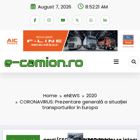
Skip
August 7, 2026
8:52:22 AM
to
content
Home
eNEWS
2020
CORONAVIRUS: Prezentare generală a situației
transporturilor în Europa
ntric
rator se întoarce
BursaTransport/123cargo introdu