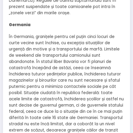
Danemarca). Regulile de odihnă săptămânală sunt în
prezent suspendate și toate camioanele pot intra în
„zonele verzi” din marile orașe.
Germania
În Germania, granițele pentru cel puțin cinci locuri de
curte vecine sunt închise, cu excepția situațiilor de
urgență din motive și a transportului de marfă. Limitele
de weekend ale transportului camionului sunt
abandonate. În statul liber Bavaria vor fi planuri de
catastrofă începând de astăzi, ceea ce înseamnă
închiderea tuturor ședințelor publice, închiderea tuturor
magazinelor și birourilor care nu sunt necesare și sfatul
puternic pentru a minimiza contactele sociale pe cât
posibil. Situație ciudată în republica federală: toate
acele limite de catastrofă, închiderea școlilor și astfel nu
sunt decise de guvernul german, ci de guvernele statului
federal, ceea ce duce la o situație din ce în ce mai puțin
diferită în toate cele 16 state ale Germaniei. Transportul
stradal nu este încă limitat, dar a coborât la un nivel
extrem de scăzut, deoarece granițele căilor de tranzit