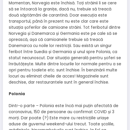
Momentan, Norvegia este închisă. Toți străinii li se cere
să se întoarcă la granițe, dacă nu, trebuie să treacă
două săptămâni de carantină. Doar execuția este
transportul, până în prezent nu este clar care este
situația șoferilor de camioane străini. Tot feribotul dintre
Norvegia și Danemarca și Germania este pe cale să se
oprească, așa că camioanele trebuie să treacă
Danemarca cu noile lor restricții. Sau există un singur
feribot între Suedia și Germania și unul spre Polonia, ca
statut necunoscut. Dar situația generală pentru șoferi se
înrăutățește. Multe dintre locurile lor normale pentru a se
opri pentru toalete etc. sunt închise. În benzinării multe
locuri au eliminat cheile de acces! Magazinele sunt
deschise, dar restaurantele sunt în general închise.
Polonia
Dintr-o parte – Polonia este încă mai puțin afectată de
coronavirus, 150 de persoane au confirmat COVID și 3
morți. Dar poate (?) Este mare cu restricțiile uriașe
aduse de guvernul weekend-ului trecut. Toate școlile,