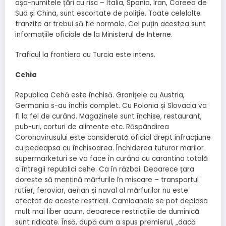
așa-numitele țări cu risc – Italia, Spania, Iran, Coreea de
Sud și China, sunt escortate de poliție. Toate celelalte
tranzite ar trebui să fie normale. Cel puțin acestea sunt
informațiile oficiale de la Ministerul de Interne.
Traficul la frontiera cu Turcia este intens.
Cehia
Republica Cehă este închisă. Granițele cu Austria,
Germania s-au închis complet. Cu Polonia și Slovacia va
fi la fel de curând. Magazinele sunt închise, restaurant,
pub-uri, corturi de alimente etc. Răspândirea
Coronavirusului este considerată oficial drept infracțiune
cu pedeapsa cu închisoarea. Închiderea tuturor marilor
supermarketuri se va face în curând cu carantina totală
a întregii republici cehe. Ca în război. Deoarece țara
dorește să mențină mărfurile în mișcare – transportul
rutier, feroviar, aerian și naval al mărfurilor nu este
afectat de aceste restricții. Camioanele se pot deplasa
mult mai liber acum, deoarece restricțiile de duminică
sunt ridicate. Însă, după cum a spus premierul, „dacă