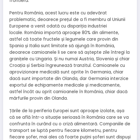
frontieră.
Pentru România, acest lucru este cu adevărat
problematic, deoarece prețul de a fi membru al Uniunii
Europene a venit odată cu dispariția industriei
locale. România importă aproape 80% din alimente,
astfel că toate fructele și legumele care provin din
Spania și Italia sunt limitate să ajungă în România,
deoarece camioanele li se cere să aștepte zile întregi la
granițele cu Ungaria. Și nu numai Austria, Slovenia și chiar
Croația și Serbia îngreunează tranzitul. Camioanele cu
aprovizionare medicală sunt oprite în Germania, chiar
dacă sunt importate din Olanda, dar Germania interzice
exportul de echipamente medicale și medicamente,
astfel încât au oprit camioanele în România, chiar dacă
mărfurile provin din Olanda.
Țările de la periferia Europei sunt aproape izolate, așa
că se află într-o situație serioasă în România care se va
confrunta în curând cu o criză alimentară. Companiile de
transport se luptă pentru fiecare kilometru, pentru
fiecare șofer, mai ales că foarte puțini șoferi sunt dispuși