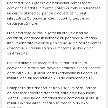
Ungaria a închis granițele din Slovenia pentru toate
camioanele aflate în tranzit. Șoferii ar trebui să furnizeze
un certificat medical pentru a dovedi că nu sunt
infectați cu Coronavirus. Certificatul nu trebuie să
depășească 4 zile.
Problema este că niciun șofer nu are un astfel de
certificat, deoarece în România nu pot doar să meargă
într-un laborator medical și să ceară să fie testat pentru
Coronavirus. Trebuie să aibă simptome și abia atunci
sunt testate.
Ungaria afirmă că, începând cu noaptea trecută,
camioanele străine pot traversa granița slovenă-ungară
doar între 21:00 și 00:00 doar 15 camioane la fiecare 10
minute, deci nu mai mult de 200 de camioane pe zi!
Companiile de transport ar trebui să furnizeze, înainte
de a solicita trecerea frontierei, date precum numele
șoferului, plăcuța de înmatriculare a camionului și ora și
minutul în care intenționează să treacă o anumită