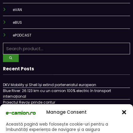
eVAN
eBUS
ePODCAST
Recent Posts
DKV Mobility și Shell își extind parteneriatul european
Blue River: 26.123 km cu un camion 100% electric în transport
internațional
Proiectul Revoy prinde contur
Sailun își extinde gama de anvelope pentru camioane
Lars Ljungström a fost numit director general (CFO) pentru cellcentric
Manage Consent
Această pagină web folosește cookie-uri pentru a
îmbunătăți experiența de navigare și a asigura
Cookie Policy (EU)
Ce este un cookie si cum se poate dezactiva