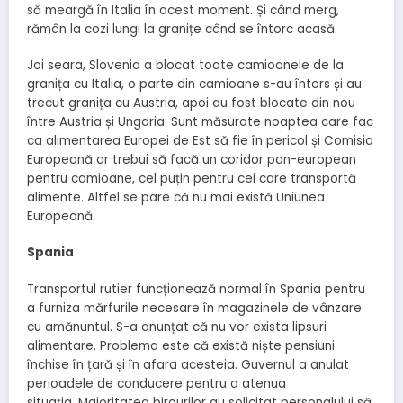
să meargă în Italia în acest moment. Și când merg,
rămân la cozi lungi la granițe când se întorc acasă.
Joi seara, Slovenia a blocat toate camioanele de la
granița cu Italia, o parte din camioane s-au întors și au
trecut granița cu Austria, apoi au fost blocate din nou
între Austria și Ungaria. Sunt măsurate noaptea care fac
ca alimentarea Europei de Est să fie în pericol și Comisia
Europeană ar trebui să facă un coridor pan-european
pentru camioane, cel puțin pentru cei care transportă
alimente. Altfel se pare că nu mai există Uniunea
Europeană.
Spania
Transportul rutier funcționează normal în Spania pentru
a furniza mărfurile necesare în magazinele de vânzare
cu amănuntul. S-a anunțat că nu vor exista lipsuri
alimentare. Problema este că există niște pensiuni
închise în țară și în afara acesteia. Guvernul a anulat
perioadele de conducere pentru a atenua
situația. Majoritatea birourilor au solicitat personalului să