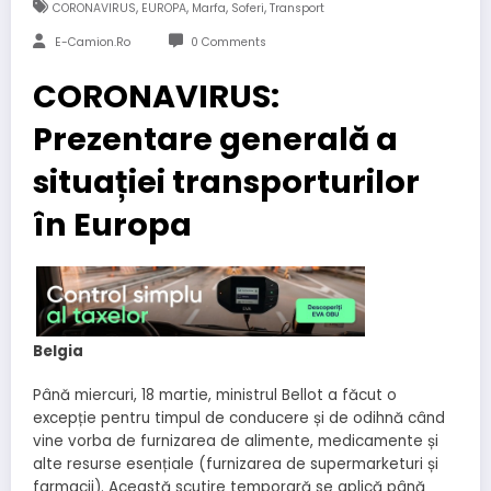
,
,
,
,
CORONAVIRUS
EUROPA
Marfa
Soferi
Transport
E-Camion.ro
0 Comments
CORONAVIRUS:
Prezentare generală a
situației transporturilor
în Europa
Belgia
Până miercuri, 18 martie, ministrul Bellot a făcut o
excepție pentru timpul de conducere și de odihnă când
vine vorba de furnizarea de alimente, medicamente și
alte resurse esențiale (furnizarea de supermarketuri și
farmacii). Această scutire temporară se aplică până