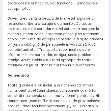
toate aceste restricții nu vor funcționa – urmatoarele
vor opri totul.
Guvernarea cehă ia decizia de la miezul nopții de a
restricționa libera circulație a oamenilor. Cu toate
acestea, nu este cert, dar miezul este – să mergem la
muncă și decât să ne întoarcem acasă și să rămânem
acolo. O mulțime de excepții se referă la a ajuta oamenii
din jur, să aibă grijă de persoanele în vârstă, să facă
cumpărături, etc. | Transportul rutier încă nu este
afectat. – încă merge, dar, desigur, unele probleme la
granițe. Acum, Cehia este total aproape de toate
granițele din jur. NU zboruri, nici trenuri, nici autobuze
Danemarca
Toate granițele s-au închis și în Danemarca. Intrare
numai pentru cetățenii danezi, camioanele cu mărfuri
sau străini au nevoie de un „motiv demn” pentru a vizita
Danemarca (cum ar fi vizitarea unei rude grav bolnave
etc., sau dacă locuiesc permanent și / sau lucrează în