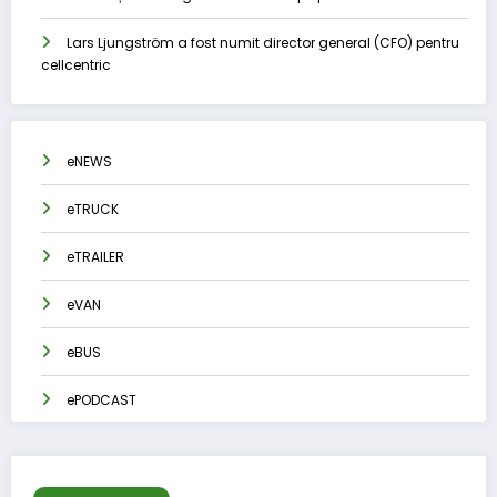
Lars Ljungström a fost numit director general (CFO) pentru
cellcentric
eNEWS
eTRUCK
eTRAILER
eVAN
eBUS
ePODCAST