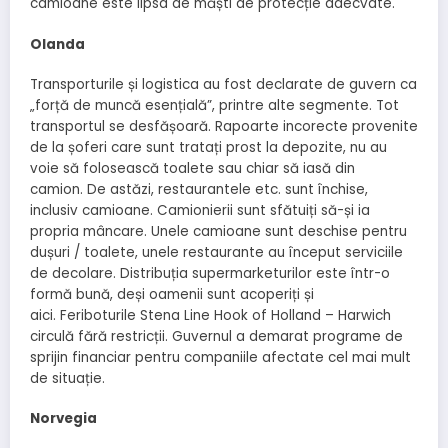
camioane este lipsa de măști de protecție adecvate.
Olanda
Transporturile și logistica au fost declarate de guvern ca
„forță de muncă esențială”, printre alte segmente. Tot
transportul se desfășoară. Rapoarte incorecte provenite
de la șoferi care sunt tratați prost la depozite, nu au
voie să folosească toalete sau chiar să iasă din
camion. De astăzi, restaurantele etc. sunt închise,
inclusiv camioane. Camionierii sunt sfătuiți să-și ia
propria mâncare. Unele camioane sunt deschise pentru
dușuri / toalete, unele restaurante au început serviciile
de decolare. Distribuția supermarketurilor este într-o
formă bună, deși oamenii sunt acoperiți și
aici. Feriboturile Stena Line Hook of Holland – Harwich
circulă fără restricții. Guvernul a demarat programe de
sprijin financiar pentru companiile afectate cel mai mult
de situație.
Norvegia