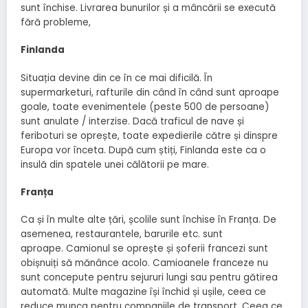
sunt închise. Livrarea bunurilor și a mâncării se execută
fără probleme,
Finlanda
Situația devine din ce în ce mai dificilă. În
supermarketuri, rafturile din când în când sunt aproape
goale, toate evenimentele (peste 500 de persoane)
sunt anulate / interzise. Dacă traficul de nave și
feriboturi se oprește, toate expedierile către și dinspre
Europa vor înceta. După cum știți, Finlanda este ca o
insulă din spatele unei călătorii pe mare.
Franța
Ca și în multe alte țări, școlile sunt închise în Franța. De
asemenea, restaurantele, barurile etc. sunt
aproape. Camionul se oprește și șoferii francezi sunt
obișnuiți să mănânce acolo. Camioanele franceze nu
sunt concepute pentru sejururi lungi sau pentru gătirea
automată. Multe magazine își închid și ușile, ceea ce
reduce munca pentru companiile de transport. Ceea ce