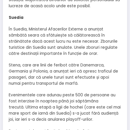
lucreze de acasă acolo unde este posibil.
Suedia
În Suedia, Ministerul Afacerilor Externe a anunțat
sâmbătă seara că sfătuiește să călătorească în
străinătate dacă acest lucru nu este necesar. Zborurile
turistice din Suedia sunt anulate. Unele zboruri regulate
către destinații importante în funcție de orar.
Stena, care are linii de feribot către Danemarca,
Germania și Polonia, a anunțat ieri că opresc traficul de
pasageri, dar că unele tururi sunt efectuate și apoi
numai pentru transportul de marfă.
Evenimentele care adunau peste 500 de persoane au
fost interzise în noaptea până joi săptămâna
trecută. Ultima etapă a ligii de hochei (care este cel mai
mare sport de iarnă din Suedia) s-a jucat fără audiență
joi, iar ieri s-a decis anularea playoff-urilor.