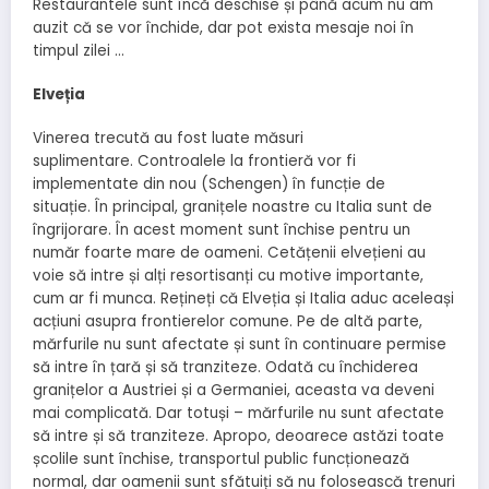
Restaurantele sunt încă deschise și până acum nu am
auzit că se vor închide, dar pot exista mesaje noi în
timpul zilei …
Elveția
Vinerea trecută au fost luate măsuri
suplimentare. Controalele la frontieră vor fi
implementate din nou (Schengen) în funcție de
situație. În principal, granițele noastre cu Italia sunt de
îngrijorare. În acest moment sunt închise pentru un
număr foarte mare de oameni. Cetățenii elvețieni au
voie să intre și alți resortisanți cu motive importante,
cum ar fi munca. Rețineți că Elveția și Italia aduc aceleași
acțiuni asupra frontierelor comune. Pe de altă parte,
mărfurile nu sunt afectate și sunt în continuare permise
să intre în țară și să tranziteze. Odată cu închiderea
granițelor a Austriei și a Germaniei, aceasta va deveni
mai complicată. Dar totuși – mărfurile nu sunt afectate
să intre și să tranziteze. Apropo, deoarece astăzi toate
școlile sunt închise, transportul public funcționează
normal, dar oamenii sunt sfătuiți să nu folosească trenuri