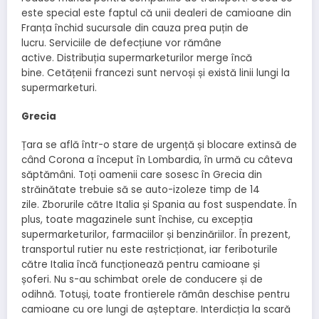
este special este faptul că unii dealeri de camioane din
Franța închid sucursale din cauza prea puțin de
lucru. Serviciile de defecțiune vor rămâne
active. Distribuția supermarketurilor merge încă
bine. Cetățenii francezi sunt nervoși și există linii lungi la
supermarketuri.
Grecia
Țara se află într-o stare de urgență și blocare extinsă de
când Corona a început în Lombardia, în urmă cu câteva
săptămâni. Toți oamenii care sosesc în Grecia din
străinătate trebuie să se auto-izoleze timp de 14
zile. Zborurile către Italia și Spania au fost suspendate. În
plus, toate magazinele sunt închise, cu excepția
supermarketurilor, farmaciilor și benzinăriilor. În prezent,
transportul rutier nu este restricționat, iar feriboturile
către Italia încă funcționează pentru camioane și
șoferi. Nu s-au schimbat orele de conducere și de
odihnă. Totuși, toate frontierele rămân deschise pentru
camioane cu ore lungi de așteptare. Interdicția la scară