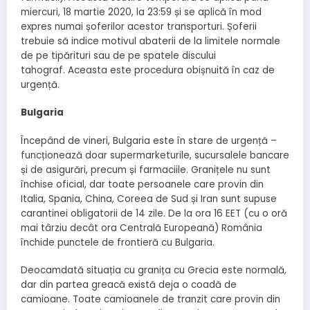
miercuri, 18 martie 2020, la 23:59 și se aplică în mod
expres numai șoferilor acestor transporturi. Șoferii
trebuie să indice motivul abaterii de la limitele normale
de pe tipărituri sau de pe spatele discului
tahograf. Aceasta este procedura obișnuită în caz de
urgență.
Bulgaria
Începând de vineri, Bulgaria este în stare de urgență –
funcționează doar supermarketurile, sucursalele bancare
și de asigurări, precum și farmaciile. Granițele nu sunt
închise oficial, dar toate persoanele care provin din
Italia, Spania, China, Coreea de Sud și Iran sunt supuse
carantinei obligatorii de 14 zile. De la ora 16 EET (cu o oră
mai târziu decât ora Centrală Europeană) România
închide punctele de frontieră cu Bulgaria.
Deocamdată situația cu granița cu Grecia este normală,
dar din partea greacă există deja o coadă de
camioane. Toate camioanele de tranzit care provin din