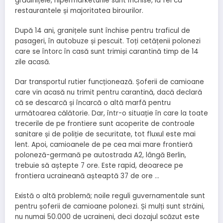
grădinițele, hipermarketurile sunt închise, la fel ca
restaurantele și majoritatea birourilor.
După 14 ani, granițele sunt închise pentru traficul de
pasageri, în autobuze și pescuit. Toți cetățenii polonezi
care se întorc în casă sunt trimiși carantină timp de 14
zile acasă.
Dar transportul rutier funcționează. Șoferii de camioane
care vin acasă nu trimit pentru carantină, dacă declară
că se descarcă și încarcă o altă marfă pentru
următoarea călătorie. Dar, într-o situație în care la toate
trecerile de pe frontiere sunt acoperite de controale
sanitare și de poliție de securitate, tot fluxul este mai
lent. Apoi, camioanele de pe cea mai mare frontieră
poloneză-germană pe autostrada A2, lângă Berlin,
trebuie să aștepte 7 ore. Este rapid, deoarece pe
frontiera ucraineană așteaptă 37 de ore …
Există o altă problemă; noile reguli guvernamentale sunt
pentru șoferii de camioane polonezi. Și mulți sunt străini,
nu numai 50.000 de ucraineni, deci dozajul scăzut este