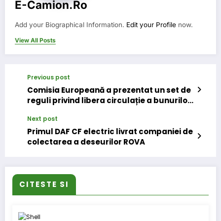
E-Camion.ro
Add your Biographical Information.
Edit your Profile
now.
View All Posts
Previous post
Comisia Europeană a prezentat un set de
reguli privind libera circulație a bunurilor
și serviciilor estențiale în Uniunea
Next post
Europeană
Primul DAF CF electric livrat companiei de
colectarea a deseurilor ROVA
CITESTE SI