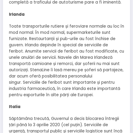
completă a traficului de autoturisme pare a fi iminentă.
Irlanda
Toate transporturile rutiere și feroviare normale au loc în
mod normal. În mod normal, supermarketurile sunt
furnizate. Restaurtanții și pub-urile au fost închise de
guvern. Irlanda depinde în special de serviciile de
feribot. Anumite servicii de feribot au fost modificate, cu
unele anulări de servicii. Navele din Marea Irlandeză
transportă camioane și remorci, dar șoferii nu mai sunt
autorizați. StenaLine îi lasă mereu pe șoferi să partajeze,
dar acum oferă posibilitatea personalului
singur. Serviciile de feribot sunt importante și pentru
industria farmaceutică, în care Irlanda este importantă
pentru exporturile în alte părți ale Europei.
Italia
Săptămâna trecută, Guvernul a decis blocarea întregii
țări până la 3 aprilie 2020 (cel puțin). Serviciile de
urgență, transportul public și serviciile logistice sunt încă