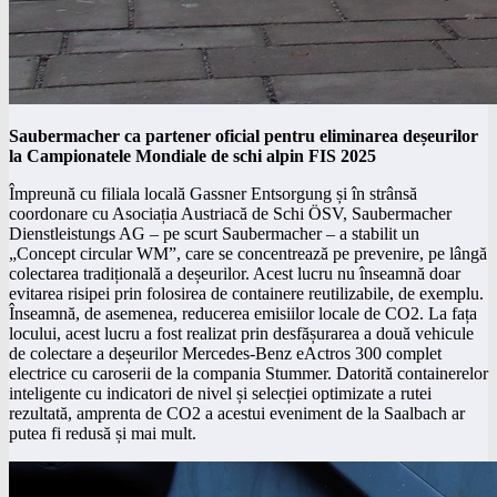
Saubermacher ca partener oficial pentru eliminarea deșeurilor
la Campionatele Mondiale de schi alpin FIS 2025
Împreună cu filiala locală Gassner Entsorgung și în strânsă
coordonare cu Asociația Austriacă de Schi ÖSV, Saubermacher
Dienstleistungs AG – pe scurt Saubermacher – a stabilit un
„Concept circular WM”, care se concentrează pe prevenire, pe lângă
colectarea tradițională a deșeurilor. Acest lucru nu înseamnă doar
evitarea risipei prin folosirea de containere reutilizabile, de exemplu.
Înseamnă, de asemenea, reducerea emisiilor locale de CO2. La fața
locului, acest lucru a fost realizat prin desfășurarea a două vehicule
de colectare a deșeurilor Mercedes-Benz eActros 300 complet
electrice cu caroserii de la compania Stummer. Datorită containerelor
inteligente cu indicatori de nivel și selecției optimizate a rutei
rezultată, amprenta de CO2 a acestui eveniment de la Saalbach ar
putea fi redusă și mai mult.