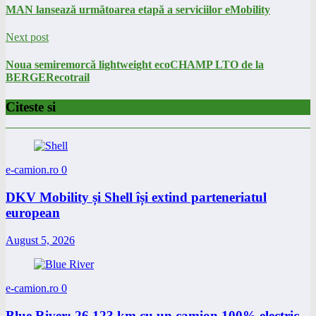
MAN lansează următoarea etapă a serviciilor eMobility
Next post
Noua semiremorcă lightweight ecoCHAMP LTO de la
BERGERecotrail
Citeste si
e-camion.ro
0
DKV Mobility și Shell își extind parteneriatul
european
August 5, 2026
e-camion.ro
0
Blue River: 26.123 km cu un camion 100% electric