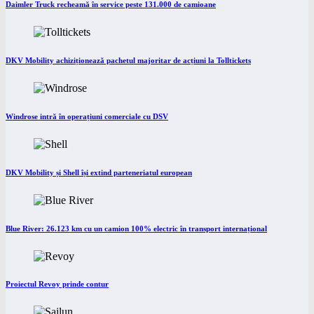
Daimler Truck recheamă în service peste 131.000 de camioane
DKV Mobility achiziționează pachetul majoritar de acțiuni la Tolltickets
Windrose intră în operațiuni comerciale cu DSV
DKV Mobility și Shell își extind parteneriatul european
Blue River: 26.123 km cu un camion 100% electric în transport internațional
Proiectul Revoy prinde contur