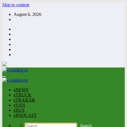
Skip to content
August 6, 2026
eNEWS
eTRUCK
eTRAILER
eVAN
eBUS
ePODCAST