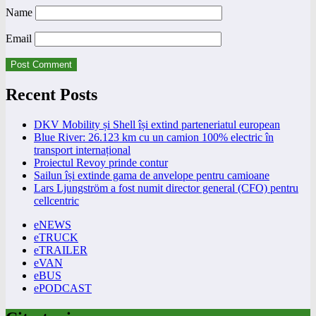
Name
Email
Recent Posts
DKV Mobility și Shell își extind parteneriatul european
Blue River: 26.123 km cu un camion 100% electric în
transport internațional
Proiectul Revoy prinde contur
Sailun își extinde gama de anvelope pentru camioane
Lars Ljungström a fost numit director general (CFO) pentru
cellcentric
eNEWS
eTRUCK
eTRAILER
eVAN
eBUS
ePODCAST