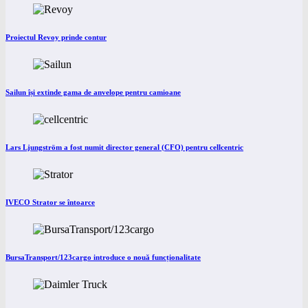
Proiectul Revoy prinde contur
Sailun își extinde gama de anvelope pentru camioane
Lars Ljungström a fost numit director general (CFO) pentru cellcentric
IVECO Strator se întoarce
BursaTransport/123cargo introduce o nouă funcționalitate