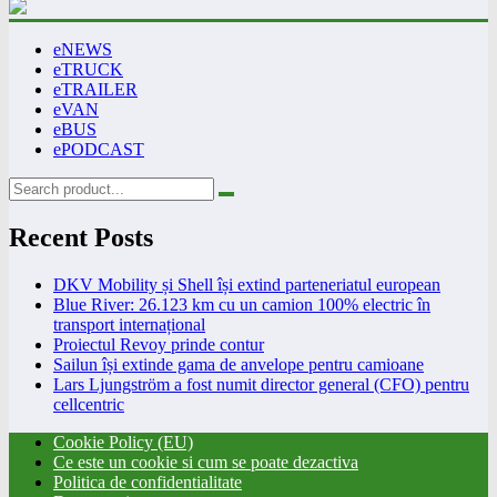
eNEWS
eTRUCK
eTRAILER
eVAN
eBUS
ePODCAST
Recent Posts
DKV Mobility și Shell își extind parteneriatul european
Blue River: 26.123 km cu un camion 100% electric în
transport internațional
Proiectul Revoy prinde contur
Sailun își extinde gama de anvelope pentru camioane
Lars Ljungström a fost numit director general (CFO) pentru
cellcentric
Cookie Policy (EU)
Ce este un cookie si cum se poate dezactiva
Politica de confidentialitate