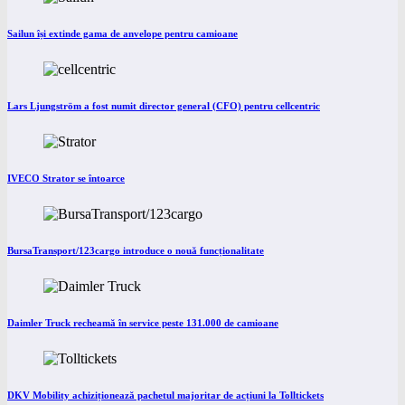
Sailun își extinde gama de anvelope pentru camioane
Lars Ljungström a fost numit director general (CFO) pentru cellcentric
IVECO Strator se întoarce
BursaTransport/123cargo introduce o nouă funcționalitate
Daimler Truck recheamă în service peste 131.000 de camioane
DKV Mobility achiziționează pachetul majoritar de acțiuni la Tolltickets