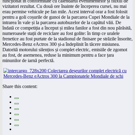
funcționat în conformitate cu calendarul evenimentelor și fluxul de
vizitatori rezultat. Cu două ore înainte de începerea cursei, nu mai
erau permise vehicule pe fan mile. Acest interval orar a fost folosit
pentru a goli coșurile de gunoi de la parcarea Cupei Mondiale de la
intrarea în vale și la parcarea autobuzelor de la capătul văii. De
îndată ce competiția a început și milea fanilor a fost din nou părăsită,
numeroasele stații de reciclare au fost golite: în timp ce uralele
frenetice au fost purtate de la stadionul de finisare pe străzile însorite,
Mercedes-Benz eActros 300 și-a îndeplinit în tăcere misiunea.
Datorită motorului silențios și complet electric, emisiile de zgomot
au fost, de asemenea, reduse la minimum pentru a face țara
minunilor de iarnă perfectă.
Share this content: