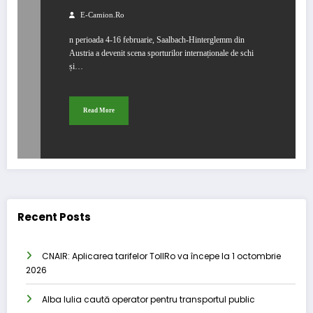
schi
E-Camion.ro
n perioada 4-16 februarie, Saalbach-Hinterglemm din
Austria a devenit scena sporturilor internaționale de schi
și…
Read More
Recent Posts
CNAIR: Aplicarea tarifelor TollRo va începe la 1 octombrie
2026
Alba Iulia caută operator pentru transportul public