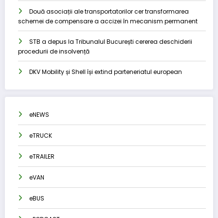
Două asociații ale transportatorilor cer transformarea
schemei de compensare a accizei în mecanism permanent
STB a depus la Tribunalul București cererea deschiderii
procedurii de insolvență
DKV Mobility și Shell își extind parteneriatul european
eNEWS
eTRUCK
eTRAILER
eVAN
eBUS