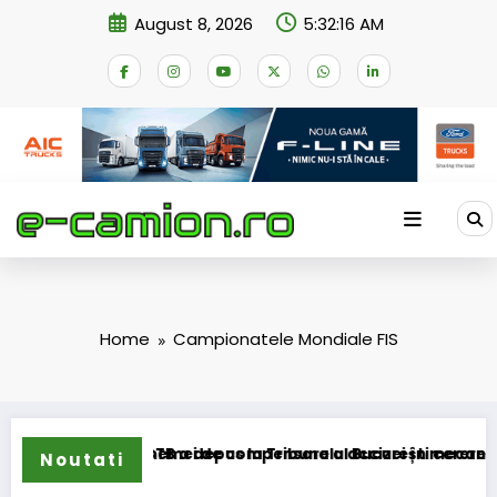
Skip
August 8, 2026
5:32:16 AM
to
content
Home
Campionatele Mondiale FIS
ansformarea schemei de compensare a accizei în mecanism pe
STB a depus la Tribunalul București cererea deschi
Noutati