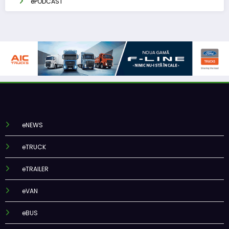
ePODCAST
eNEWS
eTRUCK
eTRAILER
eVAN
eBUS