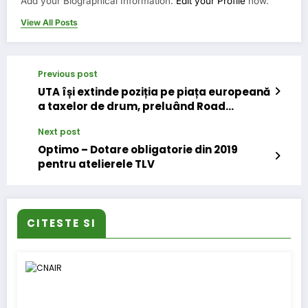
Add your Biographical Information.
Edit your Profile
now.
View All Posts
Previous post
UTA își extinde poziția pe piața europeană
a taxelor de drum, preluând Road
Account
Next post
Optimo – Dotare obligatorie din 2019
pentru atelierele TLV
CITESTE SI