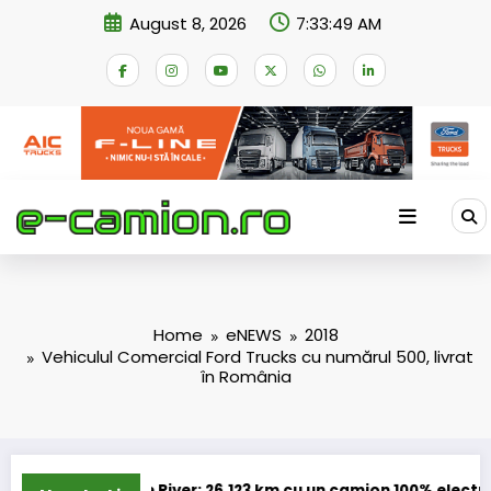
Skip
August 8, 2026
7:33:50 AM
to
content
Home
eNEWS
2018
Vehiculul Comercial Ford Trucks cu numărul 500, livrat
în România
ue River: 26.123 km cu un camion 100% electric în transport in
Proie