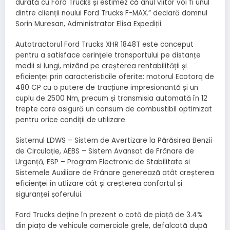
durată cu Ford Trucks și estimez că anul viitor voi fi unul
dintre clienții noului Ford Trucks F-MAX.” declară domnul
Sorin Muresan, Administrator Elisa Expediții.
Autotractorul Ford Trucks XHR 1848T este conceput
pentru a satisface cerințele transportului pe distanțe
medii si lungi, mizând pe creșterea rentabilității și
eficienței prin caracteristicile oferite: motorul Ecotorq de
480 CP cu o putere de tracțiune impresionantă și un
cuplu de 2500 Nm, precum și transmisia automată în 12
trepte care asigură un consum de combustibil optimizat
pentru orice condiții de utilizare.
Sistemul LDWS – Sistem de Avertizare la Părăsirea Benzii
de Circulație, AEBS – Sistem Avansat de Frânare de
Urgență, ESP – Program Electronic de Stabilitate si
Sistemele Auxiliare de Frânare generează atât creșterea
eficienței în utlizare cât și creșterea confortul și
siguranței șoferului.
Ford Trucks deține în prezent o cotă de piață de 3.4%
din piața de vehicule comerciale grele, defalcată după