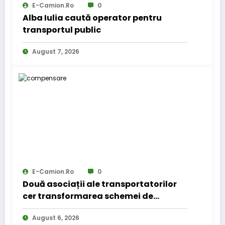
E-Camion.ro
0
Alba Iulia caută operator pentru
transportul public
August 7, 2026
E-Camion.ro
0
Două asociații ale transportatorilor
cer transformarea schemei de
compensare a accizei în mecanism
August 6, 2026
permanent