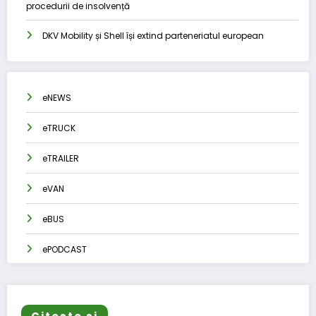
procedurii de insolvență
DKV Mobility și Shell își extind parteneriatul european
eNEWS
eTRUCK
eTRAILER
eVAN
eBUS
ePODCAST