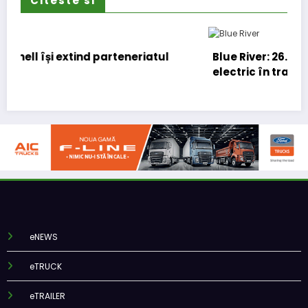
Citeste si
atul
Blue River: 26.123 km cu un camion 100%
electric în transport internațional
eNEWS
eTRUCK
eTRAILER