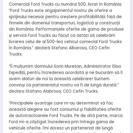
“Ford Trucks este angajamentul nostru de oferire a
sprijinului necesar pentru creștere profitabilității față de
firmele din domeniul transporturi, logistică și construcții
din România. Performanțele oferite de gama de produse
și servicii Ford Trucks au făcut ca astăzi să celebrăm
livrarea celui de al 500-lea vehicul comecial Ford Trucks
în România.” declară Stefano Albarosa, CEO Cefin
Trucks.
“Îi mulțumim domnului Sorin Muresan, Administrator Elisa
Expediții, pentru încrederea acordată și ne bucurăm să îl
avem alături de noi la această celebrare! Suntem
convinși că parteneriatul nostru va fi de lungă durată.”
declara Stafano Alabrosa, CEO Cefin Trucks.
“Principalele avantaje care m-au determinat să fac
această alegere au fost consumul și fiabilitatea oferite
de autotractoarele Ford Trucks. Pe de altă parte, marca
Ford mi-a câștigat încrederea prin întrega gama de
vehicule oferite. Îmi doresc un parteneriat de lungă