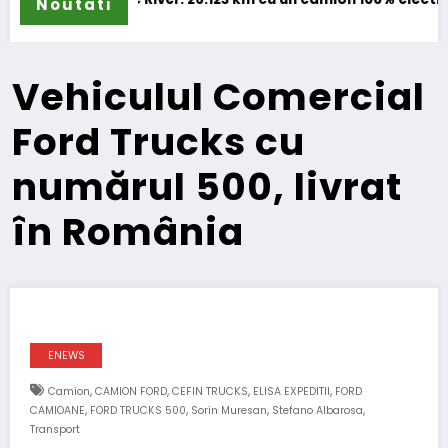
Noutati
Vehiculul Comercial
Ford Trucks cu
numărul 500, livrat
în România
ENEWS
,
,
,
,
Camion
CAMION FORD
CEFIN TRUCKS
ELISA EXPEDITII
FORD
,
,
,
,
CAMIOANE
FORD TRUCKS 500
Sorin Muresan
Stefano Albarosa
Transport