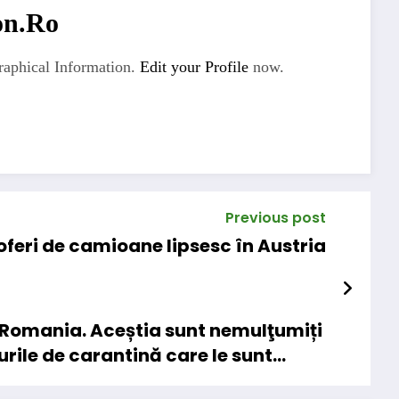
on.ro
aphical Information.
Edit your Profile
now.
Previous post
oferi de camioane lipsesc în Austria
n Romania. Aceștia sunt nemulţumiți
rile de carantină care le sunt
or RCA.