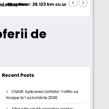
mion 100% electric în transport internațional
Proiectul Revoy prinde contur
ferii de
Recent Posts
CNAIR: Aplicarea tarifelor TollRo va
începe la 1 octombrie 2026
Alba Iulia caută operator pentru