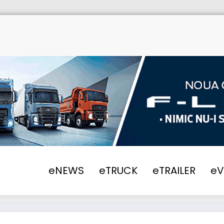
Home
eNEWS
2021
UK – Cinci mii d
eNEWS
eTRUCK
eTRAILER
e