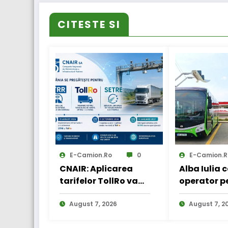
CITESTE SI
E-Camion.ro
0
E-Camion.r
CNAIR: Aplicarea
Alba Iulia 
tarifelor TollRo va
operator p
începe la 1
transportul
octombrie 2026
August 7, 2026
August 7, 2