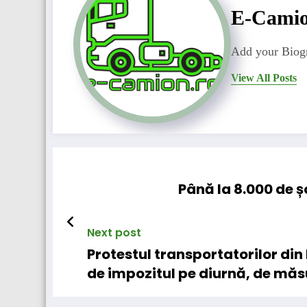
E-Cami
Add your Biogr
View All Posts
Până la 8.000 de ș
Next post
Protestul transportatorilor di
de impozitul pe diurnă, de măsu
impuse și de scumpirea poliţel