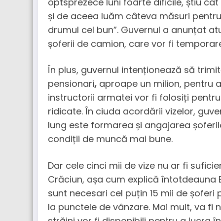
optsprezece luni foarte dificile, știu câ
și de aceea luăm câteva măsuri pentru
drumul cel bun”. Guvernul a anunțat atu
șoferii de camion, care vor fi temporar
În plus, guvernul intenționează să trimi
pensionari
,
aproape un milion, pentru a
instructorii armatei vor fi folosiți pen
ridicate. În ciuda acordării vizelor, guv
lung este formarea și angajarea șoferilo
condiții de muncă mai bune.
Dar cele cinci mii de vize nu ar fi sufic
Crăciun, așa cum explică întotdeauna Br
sunt necesari cel puțin 15 mii de șofer
la punctele de vânzare. Mai mult, va fi
străini vor fi disponibili pentru a lucra