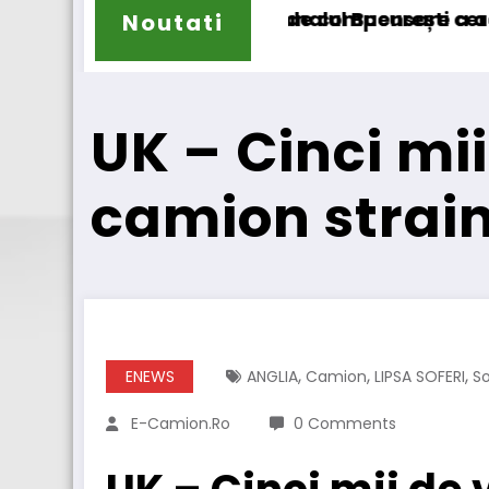
 compensare a accizei în mecanism permanent
 București cererea deschiderii procedurii de in
DKV Mobility și Shell își ex
Noutati
UK – Cinci mii
camion strain
,
,
,
ENEWS
ANGLIA
Camion
LIPSA SOFERI
So
E-Camion.ro
0 Comments