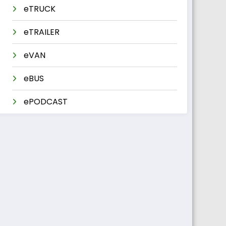
eTRUCK
eTRAILER
eVAN
eBUS
ePODCAST