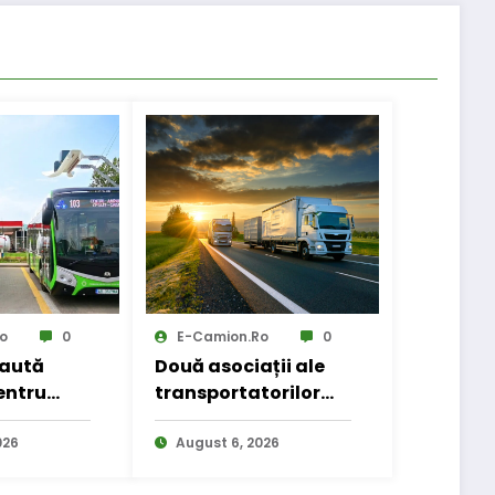
o
0
E-Camion.ro
0
caută
Două asociații ale
entru
transportatorilor
 public
cer transformarea
026
schemei de
August 6, 2026
compensare a