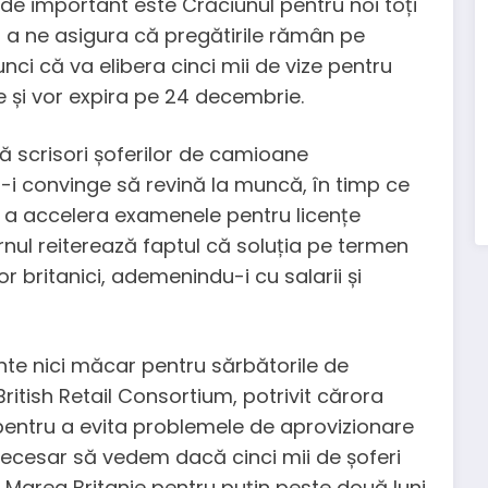
t de important este Crăciunul pentru noi toți
 a ne asigura că pregătirile rămân pe
nci că va elibera cinci mii de vize pentru
e și vor expira pe 24 decembrie.
tă scrisori șoferilor de camioane
-i convinge să revină la muncă, în timp ce
tru a accelera examenele pentru licențe
ernul reiterează faptul că soluția pe termen
r britanici, ademenindu-i cu salarii și
iente nici măcar pentru sărbătorile de
itish Retail Consortium, potrivit cărora
i pentru a evita problemele de aprovizionare
 necesar să vedem dacă cinci mii de șoferi
 în Marea Britanie pentru puțin peste două luni.