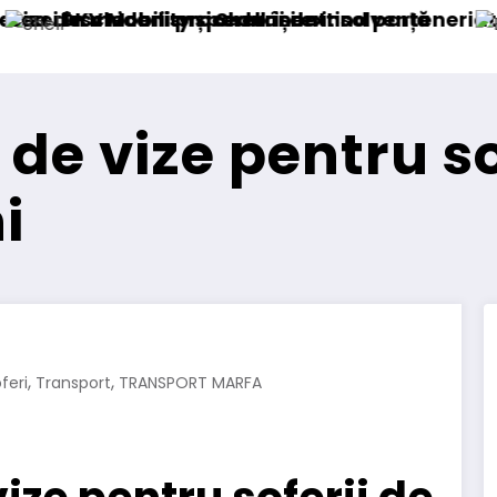
solvență
tind parteneriatul european
Blue River: 26.123 km cu un ca
 de vize pentru so
i
,
,
feri
Transport
TRANSPORT MARFA