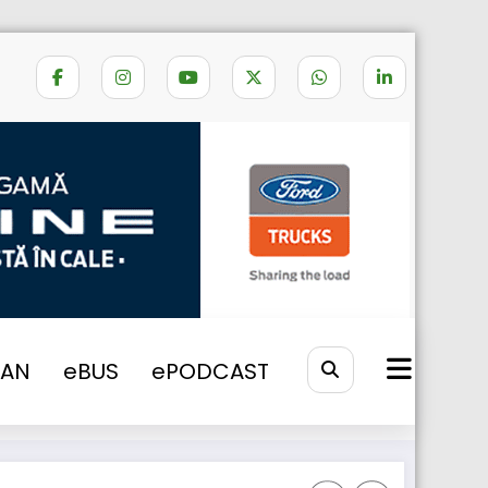
e vize pentru soferii de camion straini
VAN
eBUS
ePODCAST