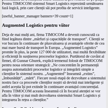
Pentru TIMOCOM sistemul Smart Logistics reprezintă următoarea
fază logică, prin care clienții săi pot profita de servicii inteligente.
[useful_banner_manager banners=39 count=1]
Augmented Logistics pentru viitor
Deja de mai mulți ani, firma TIMOCOM a devenit cunoscută ca
fiind legătura dintre „mărfuri și capacitățile de transport”. Clienții se
vor bucura în continuare de plusvaloarea și avantajele oferite de cea
mai mare bursă de transport în Europa. „Augmented Logistics”
promite în plus, la peste 127 000 de utilizatori, mai multă flexibilitate
și eficiență în susținerea proceselor logistice. Purtătorul de cuvânt al
firmei, dl Gunnar Gburek, explică termenul folosit de TIMOCOM
pentru noua orientare strategică: „Ne concentrăm în permanență
asupra automatizării proceselor logistice și integrării simple a
clienților în sistemul nostru. „Augmented” înseamnă „extins”,
„îmbunătățit”, „mărit”. Fiecare nouă etapă de dezvoltare a sistemului
nostru face ca procesele clienților noștri să devină mai inteligente și
astfel aceștia își pot extinde în continuare avantajul concurențial.
Pentru TIMOCOM aceasta înseamnă că în focarul atenției se vor
afla în viitor și mai mult dezvoltarea sistemului Smart Logistics și
integrarea în rețea a clienților.”