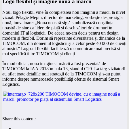
Logo flexibil și imagine nouă a mărcii
Noul logo flexibil vine în completarea noii imaginii a mărcii la nivel
vizual. Pélagie Mepin, director de marketing, vorbește despre sigla
nouă, inovatoare: „Noua noastră siglă simbolizează conștiința
noastră de sine ca lideri de piață și deschizători de drumuri în
domeniul IT al logisticii. De aceea ne-am decis pentru un design
modern și flexibil. Dorim să reprezinte diversitatea și dinamica de la
TIMOCOM, din domeniul logisticii și a celor peste 40 000 de clienți
ai noștri.” Logo-ul flexibil facilitează o comunicare mai precisă și
mai specifică între TIMOCOM și clienți.
În mod oficial, noua imagine a mărcii a fost prezentată de
TIMOCOM la IAA 2018 în hala 13, standul C29. La târg vizitatorii
au aflat toate detaliile noii strategii de la TIMOCOM și s-au putut
informa despre numeroasele posibilități oferite de sistemul Smart
Logistics.
Share this content: