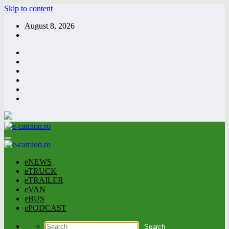
Skip to content
August 8, 2026
eNEWS
eTRUCK
eTRAILER
eVAN
eBUS
ePODCAST