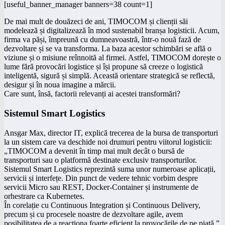
[useful_banner_manager banners=38 count=1]
De mai mult de douăzeci de ani, TIMOCOM și clienții săi
modelează și digitalizează în mod sustenabil branșa logisticii. Acum,
firma va păși, împreună cu dumneavoastră, într-o nouă fază de
dezvoltare și se va transforma. La baza acestor schimbări se află o
viziune și o misiune reînnoită al firmei. Astfel, TIMOCOM dorește o
lume fără provocări logistice și își propune să creeze o logistică
inteligentă, sigură și simplă. Această orientare strategică se reflectă,
desigur și în noua imagine a mărcii.
Care sunt, însă, factorii relevanți ai acestei transformări?
Sistemul Smart Logistics
Ansgar Max, director IT, explică trecerea de la bursa de transporturi
la un sistem care va deschide noi drumuri pentru viitorul logisticii:
„TIMOCOM a devenit în timp mai mult decât o bursă de
transporturi sau o platformă destinate exclusiv transporturilor.
Sistemul Smart Logistics reprezintă suma unor numeroase aplicații,
servicii și interfețe. Din punct de vedere tehnic vorbim despre
servicii Micro sau REST, Docker-Container și instrumente de
orhestrare ca Kubernetes.
În corelație cu Continuous Integration și Continuous Delivery,
precum și cu procesele noastre de dezvoltare agile, avem
posibilitatea de a reacționa foarte eficient la provocările de pe piață.”