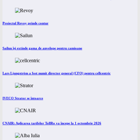
Proiectul Revoy prinde contur
Sailun își extinde gama de anvelope pentru camioane
Lars Ljungström a fost numit director general (CFO) pentru cellcentric
IVECO Strator se întoarce
CNAIR: Aplicarea tarifelor TollRo va începe la 1 octombrie 2026