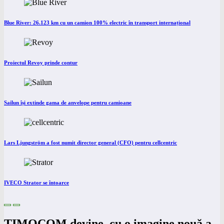
Blue River: 26.123 km cu un camion 100% electric în transport internațional
Proiectul Revoy prinde contur
Sailun își extinde gama de anvelope pentru camioane
Lars Ljungström a fost numit director general (CFO) pentru cellcentric
IVECO Strator se întoarce
TIMOCOM devine, cu o imagine nouă a