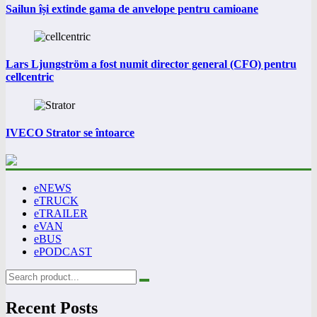
Sailun își extinde gama de anvelope pentru camioane
Lars Ljungström a fost numit director general (CFO) pentru
cellcentric
IVECO Strator se întoarce
eNEWS
eTRUCK
eTRAILER
eVAN
eBUS
ePODCAST
Recent Posts