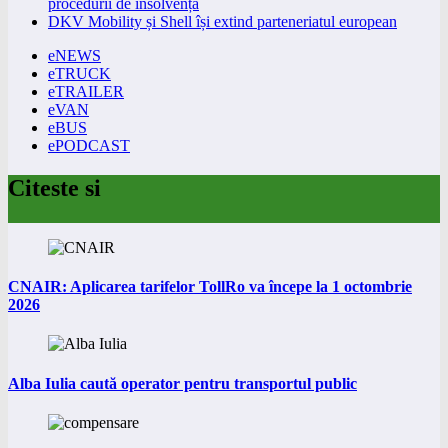
procedurii de insolvență
DKV Mobility și Shell își extind parteneriatul european
eNEWS
eTRUCK
eTRAILER
eVAN
eBUS
ePODCAST
Citeste si
CNAIR: Aplicarea tarifelor TollRo va începe la 1 octombrie
2026
Alba Iulia caută operator pentru transportul public