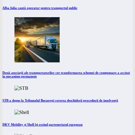
Alba Iulia caută operator pentru transportul public
Două asociații ale transportatorilor cer transformarea schemei de compensare a accizei
în mecanism permanent
STB a depus la Tribunalul București cererea deschiderii procedurii de insolvență
DKV Mobility și Shell își extind parteneriatul european