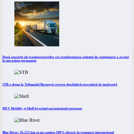
Două asociații ale transportatorilor cer transformarea schemei de compensare a accizei
în mecanism permanent
STB a depus la Tribunalul București cererea deschiderii procedurii de insolvență
DKV Mobility și Shell își extind parteneriatul european
Blue River: 26.123 km cu un camion 100% electric în transport internațional