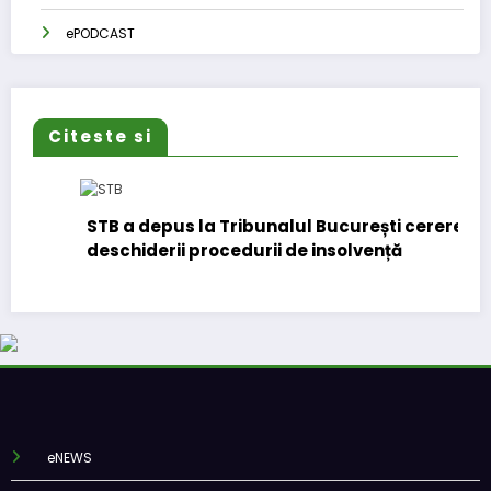
ePODCAST
Citeste si
STB a depus la Tribunalul București cererea
deschiderii procedurii de insolvență
eNEWS