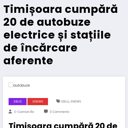
Timișoara cumpără
20 de autobuze
electrice și stațiile
de încărcare
aferente
,
EBUS
ENEWS
EBUs
ENEWS
E-Camion.ro
0 Comments
Timișoara cumpără 20 de