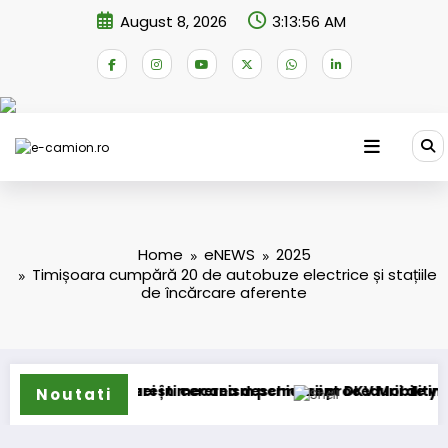
Skip
August 8, 2026
3:13:56 AM
to
content
Home
eNEWS
2025
Timișoara cumpără 20 de autobuze electrice și stațiile
de încărcare aferente
a accizei în mecanism permanent
 București cererea deschiderii procedurii de insolvență
DKV Mobility și Shell își ext
Noutati