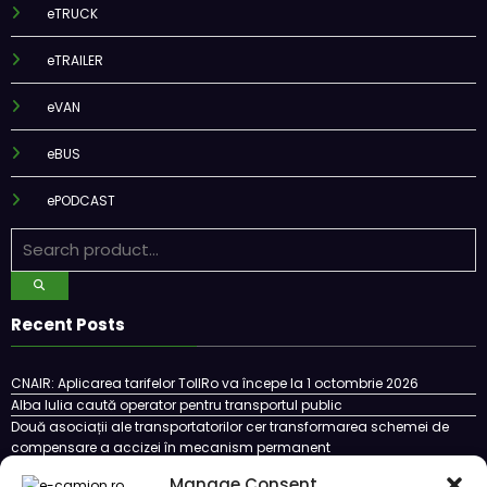
eTRUCK
eTRAILER
eVAN
eBUS
ePODCAST
Recent Posts
CNAIR: Aplicarea tarifelor TollRo va începe la 1 octombrie 2026
Alba Iulia caută operator pentru transportul public
Două asociații ale transportatorilor cer transformarea schemei de
compensare a accizei în mecanism permanent
STB a depus la Tribunalul București cererea deschiderii procedurii de
Manage Consent