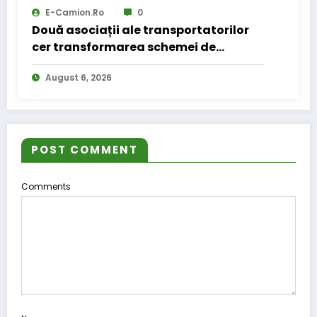
E-Camion.ro
0
Două asociații ale transportatorilor
cer transformarea schemei de
compensare a accizei în mecanism
August 6, 2026
permanent
POST COMMENT
Comments