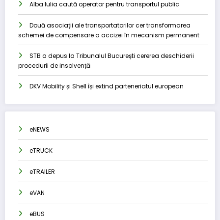
Alba Iulia caută operator pentru transportul public
Două asociații ale transportatorilor cer transformarea
schemei de compensare a accizei în mecanism permanent
STB a depus la Tribunalul București cererea deschiderii
procedurii de insolvență
DKV Mobility și Shell își extind parteneriatul european
eNEWS
eTRUCK
eTRAILER
eVAN
eBUS