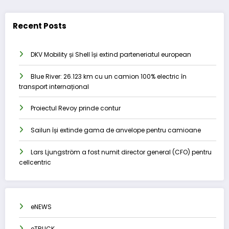
Recent Posts
DKV Mobility și Shell își extind parteneriatul european
Blue River: 26.123 km cu un camion 100% electric în
transport internațional
Proiectul Revoy prinde contur
Sailun își extinde gama de anvelope pentru camioane
Lars Ljungström a fost numit director general (CFO) pentru
cellcentric
eNEWS
eTRUCK