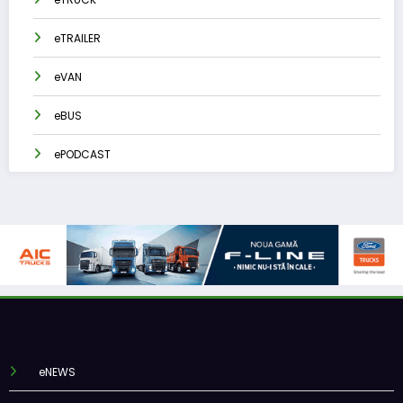
eTRAILER
eVAN
eBUS
ePODCAST
eNEWS