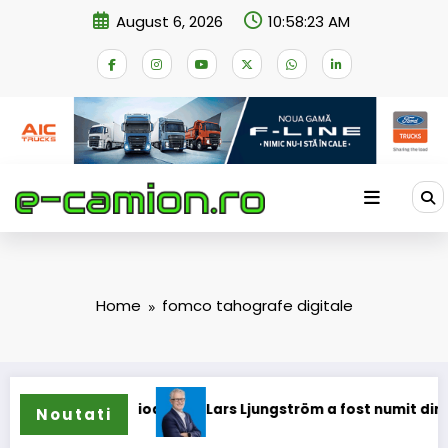
Skip
August 6, 2026
10:58:23 AM
to
content
Home
fomco tahografe digitale
camioane
Lars Ljungström a fost numit director general (C
Noutati