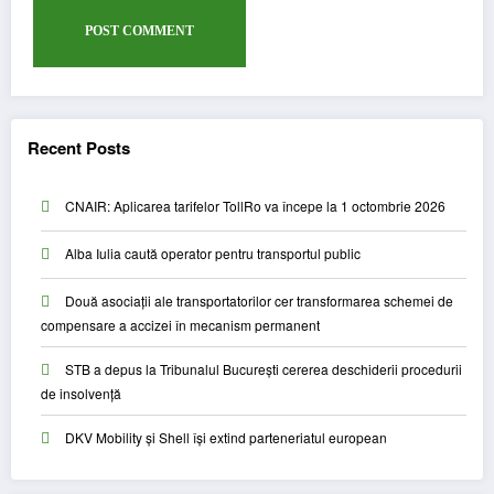
Recent Posts
CNAIR: Aplicarea tarifelor TollRo va începe la 1 octombrie 2026
Alba Iulia caută operator pentru transportul public
Două asociații ale transportatorilor cer transformarea schemei de
compensare a accizei în mecanism permanent
STB a depus la Tribunalul București cererea deschiderii procedurii
de insolvență
DKV Mobility și Shell își extind parteneriatul european