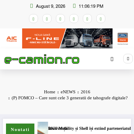
Skip
August 9, 2026
11:06:20 PM
to
content
Home
eNEWS
2016
(P) FOMCO – Care sunt cele 3 generatii de tahografe digitale?
de insolvență
DKV Mobility și Shell își extind parteneriatul european
Blue
Noutati