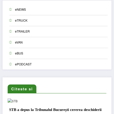
eNEWS
eTRUCK
eTRAILER
eVAN
eBUS
ePODCAST
Citeste si
ti cererea deschiderii
DKV Mobility și Shell își extind parten