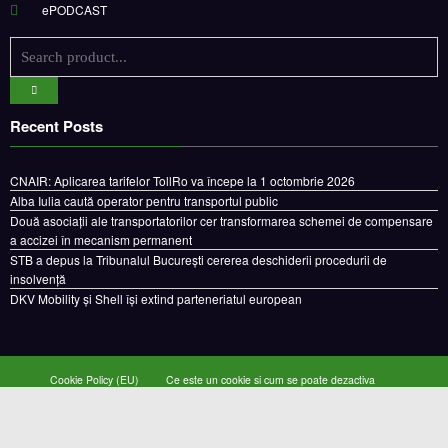
Recent Posts
CNAIR: Aplicarea tarifelor TollRo va începe la 1 octombrie 2026
Alba Iulia caută operator pentru transportul public
Două asociații ale transportatorilor cer transformarea schemei de compensare
a accizei în mecanism permanent
STB a depus la Tribunalul București cererea deschiderii procedurii de
insolvență
DKV Mobility și Shell își extind parteneriatul european
Cookie Policy (EU)
Ce este un cookie si cum se poate dezactiva
Politica de confidentialitate
Despre noi
Copyright © 2024 by E-CAMION.RO MEDIA Toate drepturile sunt rezervate |
Powered By
SpiceThemes