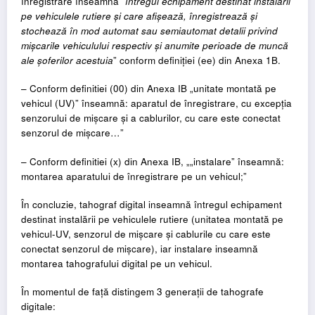
înregistrare înseamnă
”întregul echipament destinat instalării
pe vehiculele rutiere și care afișează, înregistrează și
stochează în mod automat sau semiautomat detalii privind
mișcarile vehiculului respectiv și anumite perioade de muncă
ale șoferilor acestuia
” conform definiției (ee) din Anexa 1B.
– Conform definitiei (00) din Anexa IB „unitate montată pe
vehicul (UV)” înseamnă: aparatul de înregistrare, cu excepția
senzorului de mișcare și a cablurilor, cu care este conectat
senzorul de mișcare…”
– Conform definitiei (x) din Anexa IB, „„instalare” înseamnă:
montarea aparatului de înregistrare pe un vehicul;”
În concluzie, tahograf digital inseamnă întregul echipament
destinat instalării pe vehiculele rutiere (unitatea montată pe
vehicul-UV, senzorul de mișcare și cablurile cu care este
conectat senzorul de mișcare), iar instalare inseamnă
montarea tahografului digital pe un vehicul.
În momentul de față distingem 3 generații de tahografe
digitale: