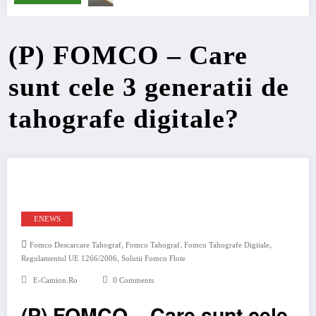
(P) FOMCO – Care
sunt cele 3 generatii de
tahografe digitale?
ENEWS
,
,
,
Fomco Descarcare Tahograf
Fomco Tahograf
Fomco Tahografe Digitale
,
Regulamentul UE 1266/2006
Solutii Fomco Flote
E-Camion.ro
0 Comments
(P) FOMCO – Care sunt cele