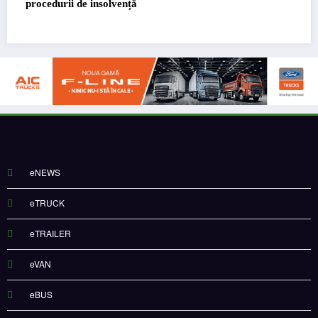
eNEWS
eTRUCK
eTRAILER
eVAN
eBUS
ePODCAST