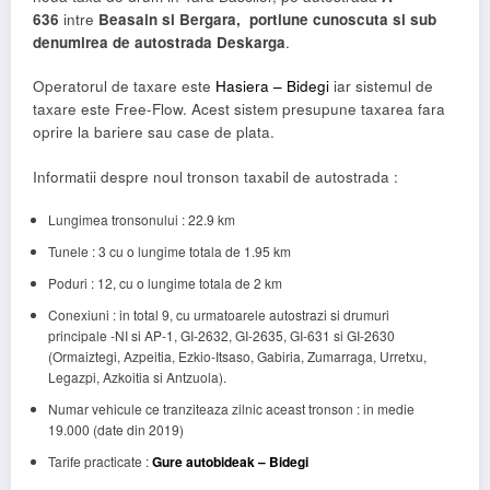
636
intre
Beasain si Bergara, portiune cunoscuta si sub
denumirea de autostrada Deskarga
.
Operatorul de taxare este
Hasiera – Bidegi
iar sistemul de
taxare este Free-Flow. Acest sistem presupune taxarea fara
oprire la bariere sau case de plata.
Informatii despre noul tronson taxabil de autostrada :
Lungimea tronsonului : 22.9 km
Tunele : 3 cu o lungime totala de 1.95 km
Poduri : 12, cu o lungime totala de 2 km
Conexiuni : in total 9, cu urmatoarele autostrazi si drumuri
principale -NI si AP-1, GI-2632, GI-2635, GI-631 si GI-2630
(Ormaiztegi, Azpeitia, Ezkio-Itsaso, Gabiria, Zumarraga, Urretxu,
Legazpi, Azkoitia si Antzuola).
Numar vehicule ce tranziteaza zilnic aceast tronson : in medie
19.000 (date din 2019)
Tarife practicate :
Gure autobideak – Bidegi