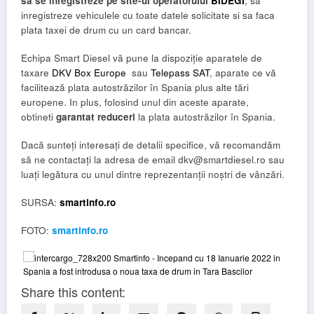
sa se inregistreze pe site-ul operatorului
BIDEGI
, sa
inregistreze vehiculele cu toate datele solicitate si sa faca
plata taxei de drum cu un card bancar.
Echipa Smart Diesel vă pune la dispoziție aparatele de
taxare
DKV Box Europe
sau
Telepass SAT
, aparate ce vă
facilitează plata autostrăzilor în Spania plus alte tări
europene. In plus, folosind unul din aceste aparate,
obtineti
garantat
reduceri
la plata autostrăzilor în Spania.
Dacă sunteți interesați de detalii specifice, vă recomandăm
să ne contactați la adresa de email dkv@smartdiesel.ro sau
luați legătura cu unul dintre reprezentanții noștri de vânzări.
SURSA:
smartinfo.ro
FOTO:
smartinfo.ro
Share this content: