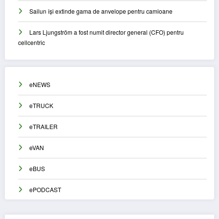
Sailun își extinde gama de anvelope pentru camioane
Lars Ljungström a fost numit director general (CFO) pentru
cellcentric
eNEWS
eTRUCK
eTRAILER
eVAN
eBUS
ePODCAST