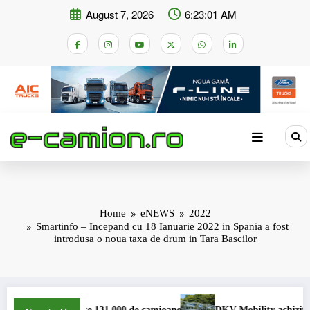
Skip
August 7, 2026
6:23:01 AM
to
content
Home
eNEWS
2022
Smartinfo – Incepand cu 18 Ianuarie 2022 in Spania a fost
introdusa o noua taxa de drum in Tara Bascilor
e 131.000 de camioane
DKV Mobility achiziționează pachetul majori