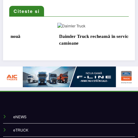
Citeste si
Daimler Truck recheamă în service peste 131.000 de
camioane
eNEWS
eTRUCK