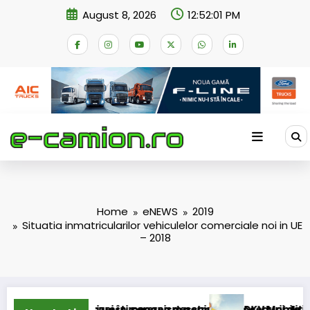
Skip
August 8, 2026
12:52:01 PM
to
content
Home
eNEWS
2019
Situatia inmatricularilor vehiculelor comerciale noi in UE
– 2018
a accizei în mecanism permanent
 București cererea deschiderii procedurii de insolvență
DKV Mobility și Shell își ext