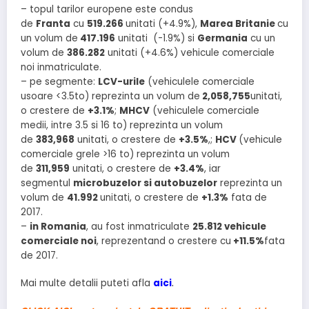
– topul tarilor europene este condus
de
Franta
cu
519.266
unitati (+4.9%),
Marea Britanie
cu
un volum de
417.196
unitati (-1.9%) si
Germania
cu un
volum de
386.282
unitati (+4.6%) vehicule comerciale
noi inmatriculate.
– pe segmente:
LCV-urile
(vehiculele comerciale
usoare <3.5to) reprezinta un volum de
2,058,755
unitati,
o crestere de
+3.1%
;
MHCV
(vehiculele comerciale
medii, intre 3.5 si 16 to) reprezinta un volum
de
383,968
unitati, o crestere de
+3.5%
,;
HCV
(vehicule
comerciale grele >16 to) reprezinta un volum
de
311,959
unitati, o crestere de
+3.4%
, iar
segmentul
microbuzelor si autobuzelor
reprezinta un
volum de
41.992
unitati, o crestere de
+1.3%
fata de
2017.
–
in Romania
, au fost inmatriculate
25.812 vehicule
comerciale noi
, reprezentand o crestere cu
+11.5%
fata
de 2017.
Mai multe detalii puteti afla
aici
.