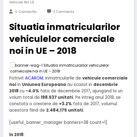
Vehicule Noi UE
E-Camion.ro
0 Comments
Situatia inmatricularilor
vehiculelor comerciale
noi in UE – 2018
Potrivit
ACAROM
, inmatricularile de
vehicule comerciale
noi
in
Uniunea Europeana
au scazut in
decembrie
2018
cu
-4.0%
fata de decembrie 2017
,
ajungand la un
volum total de
198.537 unitati
. Pe intreg anul 2018, se
constata o crestere de
+3.2%
fata de 2017, volumul
acestora fiind de
2.484,175 unitati
.
[useful_banner_manager banners=38 count=1]
In
2018
: