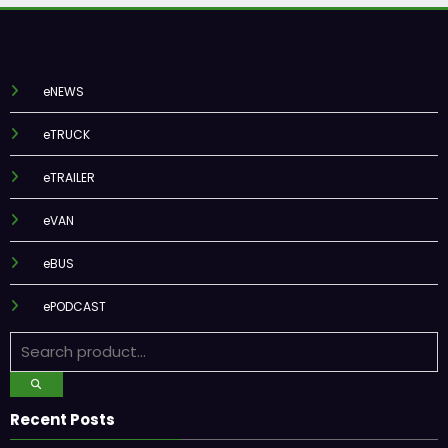
eNEWS
eTRUCK
eTRAILER
eVAN
eBUS
ePODCAST
Recent Posts