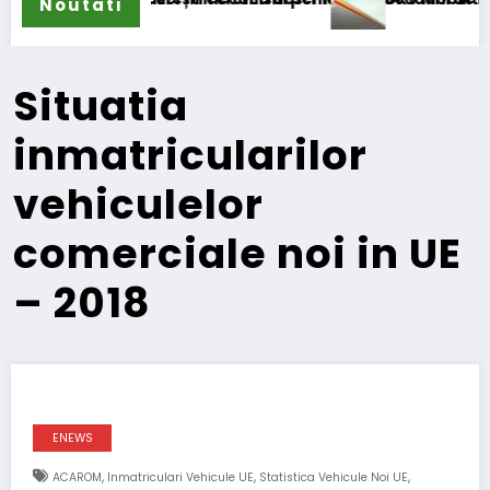
Noutati
Situatia
inmatricularilor
vehiculelor
comerciale noi in UE
– 2018
ENEWS
,
,
,
ACAROM
Inmatriculari Vehicule UE
Statistica Vehicule Noi UE