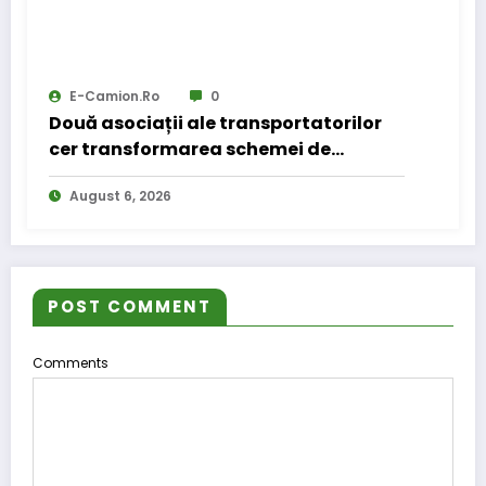
E-Camion.ro
0
Două asociații ale transportatorilor
cer transformarea schemei de
compensare a accizei în mecanism
August 6, 2026
permanent
POST COMMENT
Comments