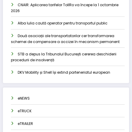
CNAIR: Aplicarea tarifelor TollRo va începe la 1 octombrie
2026
Alba Iulia caută operator pentru transportul public
Două asociații ale transportatorilor cer transformarea
schemei de compensare a accizei în mecanism permanent
STB a depus la Tribunalul București cererea deschiderii
procedurii de insolvență
DKV Mobility și Shell își extind parteneriatul european
eNEWS
eTRUCK
eTRAILER