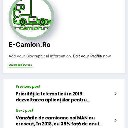
E-Camion.ro
Add your Biographical Information.
Edit your Profile
now.
View All Posts
Previous post
Prioritățile telematicii în 2019:
dezvoltarea aplicațiilor pentru
smartphone și soluții pentru o mai bună
Next post
comunicare șofer-dispecer-manager
Vânzările de camioane noi MAN au
crescut, în 2018, cu 35% față de anul