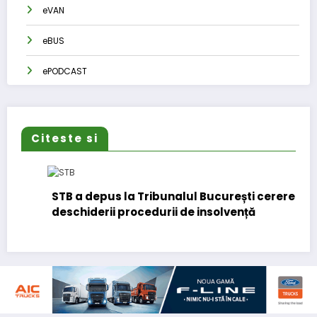
eVAN
eBUS
ePODCAST
Citeste si
STB a depus la Tribunalul București cererea
deschiderii procedurii de insolvență