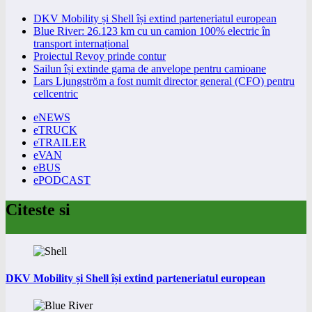
DKV Mobility și Shell își extind parteneriatul european
Blue River: 26.123 km cu un camion 100% electric în
transport internațional
Proiectul Revoy prinde contur
Sailun își extinde gama de anvelope pentru camioane
Lars Ljungström a fost numit director general (CFO) pentru
cellcentric
eNEWS
eTRUCK
eTRAILER
eVAN
eBUS
ePODCAST
Citeste si
DKV Mobility și Shell își extind parteneriatul european