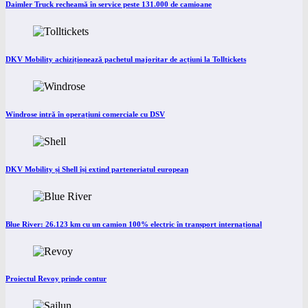
Daimler Truck recheamă în service peste 131.000 de camioane
DKV Mobility achiziționează pachetul majoritar de acțiuni la Tolltickets
Windrose intră în operațiuni comerciale cu DSV
DKV Mobility și Shell își extind parteneriatul european
Blue River: 26.123 km cu un camion 100% electric în transport internațional
Proiectul Revoy prinde contur