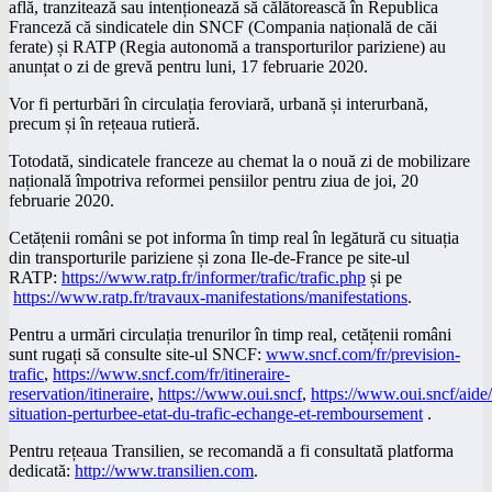
află, tranzitează sau intenționează să călătorească în Republica
Franceză că sindicatele din SNCF (Compania națională de căi
ferate) și RATP (Regia autonomă a transporturilor pariziene) au
anunțat o zi de grevă pentru luni, 17 februarie 2020.
Vor fi perturbări în circulația feroviară, urbană și interurbană,
precum și în rețeaua rutieră.
Totodată, sindicatele franceze au chemat la o nouă zi de mobilizare
națională împotriva reformei pensiilor pentru ziua de joi, 20
februarie 2020.
Cetățenii români se pot informa în timp real în legătură cu situația
din transporturile pariziene și zona Ile-de-France pe site-ul
RATP:
https://www.ratp.fr/informer/trafic/trafic.php
și pe
https://www.ratp.fr/travaux-manifestations/manifestations
.
Pentru a urmări circulația trenurilor în timp real, cetățenii români
sunt rugați să consulte site-ul SNCF:
www.sncf.com/fr/prevision-
trafic
,
https://www.sncf.com/fr/itineraire-
reservation/itineraire
,
https://www.oui.sncf
,
https://www.oui.sncf/aide
situation-perturbee-etat-du-trafic-echange-et-remboursement
.
Pentru rețeaua Transilien, se recomandă a fi consultată platforma
dedicată:
http://www.transilien.com
.