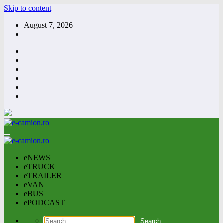
Skip to content
August 7, 2026
eNEWS
eTRUCK
eTRAILER
eVAN
eBUS
ePODCAST