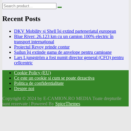
Recent Posts
DKV Mobility și Shell își extind parteneriatul european
Blue River: 26.123 km cu un camion 100% electric în
transport internațional
Proiectul Revoy prinde contur
Sailun își extinde gama de anvelope pentru camioane
Lars Ljungström a fost numit director general (CFO) pentru
cellcentric
Cookie Policy (EU)
Ce este un cookie si cum se poate dezactiva
Politica de confidentialitate
Despre noi
Copyright © 2024 by E-CAMION.RO MEDIA Toate drepturile
sunt rezervate | Powered By
SpiceThemes