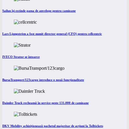
Sailun își extinde gama de anvelope pentru camioane
Lars Ljungström a fost numit director general (CFO) pentru cellcentric
IVECO Strator se întoarce
BursaTransport/123cargo introduce o nouă funcționalitate
Daimler Truck recheamă în service peste 131.000 de camioane
DKV Mobility achiziționează pachetul majoritar de acțiuni la Tolltickets