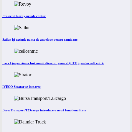
Proiectul Revoy prinde contur
Sailun își extinde gama de anvelope pentru camioane
Lars Ljungström a fost numit director general (CFO) pentru cellcentric
IVECO Strator se întoarce
BursaTransport/123cargo introduce o nouă funcționalitate