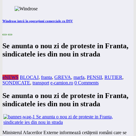
Windrose intră în operațiuni comerciale cu DSV
Se anunta o nou zi de proteste in Franta,
sindicatele ies din nou in strada
eNEWS
BLOCAJ
,
franta
,
GREVA
,
marfa
,
PENSII
,
RUTIER
,
SONDICATE
,
transport
e-camion.ro
0 Comments
Se anunta o nou zi de proteste in Franta,
sindicatele ies din nou in strada
Ministerul Afacerilor Externe informează cetățenii români care se