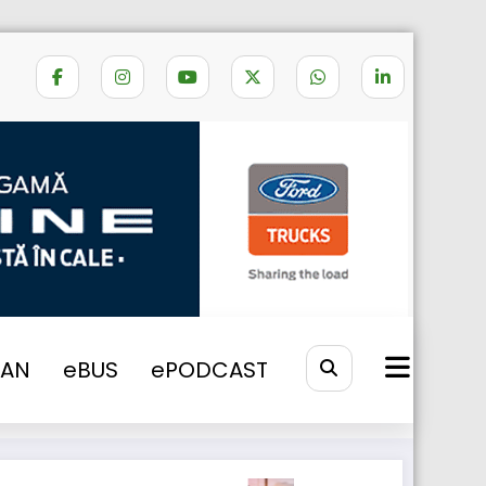
cadrul aplicațiilor industriale off-road
VAN
eBUS
ePODCAST