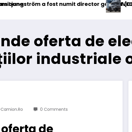
ector general (CFO) pentru cellcentric
IVECO Strator se întoarce
B
inde oferta de ele
iilor industriale 
-Camion.ro
0 Comments
 oferta de