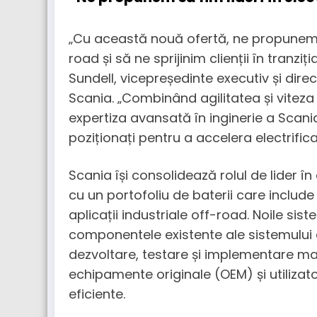
„Cu această nouă ofertă, ne propunem să 
road și să ne sprijinim clienții în tranzi
Sundell, vicepreședinte executiv și dire
Scania. „Combinând agilitatea și vitez
expertiza avansată în inginerie a Scani
poziționați pentru a accelera electrifica
Scania își consolidează rolul de lider în
cu un portofoliu de baterii care includ
aplicații industriale off-road. Noile sis
componentele existente ale sistemului d
dezvoltare, testare și implementare ma
echipamente originale (OEM) și utilizator
eficiente.