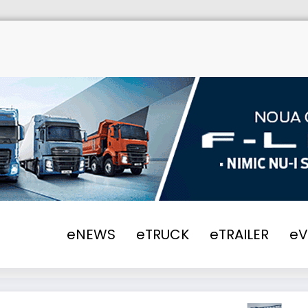
Scania își extinde oferta de electrificare în 
eNEWS
eTRUCK
eTRAILER
e