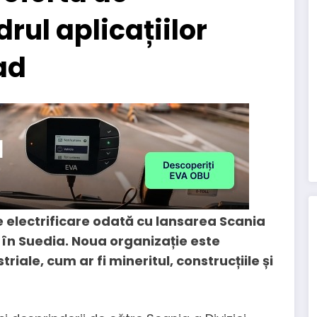
drul aplicațiilor
ad
e electrificare odată cu lansarea Scania
l în Suedia. Noua organizație este
riale, cum ar fi mineritul, construcțiile și