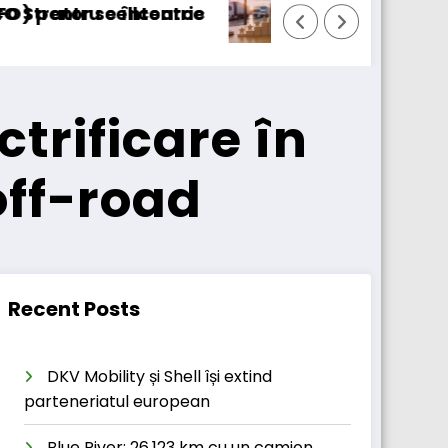
ursaTransport/123cargo introduce o nouă funcț
Dai
ctrificare în
off-road
Recent Posts
DKV Mobility și Shell își extind
parteneriatul european
Blue River: 26.123 km cu un camion