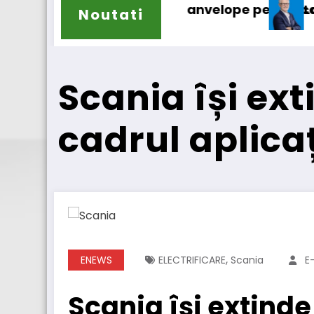
anvelope pentru camioane
Lars Ljungström a fost numit dir
Noutati
Scania își ext
cadrul aplicaț
,
ENEWS
ELECTRIFICARE
Scania
E
Scania își extinde