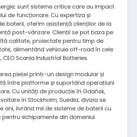
nergie; sunt sisteme critice care au impact
lui de funcționare. Cu expertiza și
 baterii, oferim asistență clienților de la
nță post-vânzare. Clienții se pot baza pe
ltă calitate, proiectate pentru timp de
tate, alimentând vehicule off-road în cele
, CEO Scania Industrial Batteries.
rerea pieței printr-un design modular și
ă între platforme și suportând operațiuni
oare. Cu unități de producție în Gdańsk,
zvoltare în Stockholm, Suedia, divizia se
ani, livrând mii de sisteme de baterii cu
re pentru echipamente din domeniul