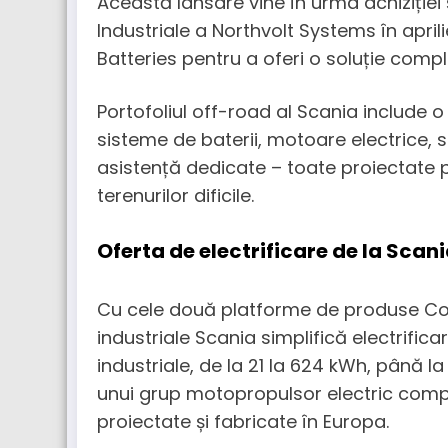
Această lansare vine în urma achiziției ș
Industriale a Northvolt Systems în april
Batteries pentru a oferi o soluție comple
Portofoliul off-road al Scania include o
sisteme de baterii, motoare electrice, s
asistență dedicate – toate proiectate pe
terenurilor dificile.
Oferta de electrificare de la Scan
Cu cele două platforme de produse Cor
industriale Scania simplifică electrific
industriale, de la 21 la 624 kWh, până la 
unui grup motopropulsor electric comp
proiectate și fabricate în Europa.