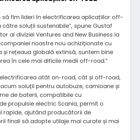
fim lideri în electrificarea aplicațiilor off-
ția către soluții sustenabile”, spune Gustaf
ctor al diviziei Ventures and New Business la
a companiei noastre nou achiziționate cu
a și rețeaua globală extinsă, suntem bine
rea în cele mai dificile medii off-road.”
 electrificarea atât on-road, cât și off-road,
e acum soluții pentru autobuze, camioane și
teme de baterii, compatibile cu
e propulsie electric Scania, permit o
i rapide, ajutând producătorii de
ii finali să adopte utilaje mai curate și mai