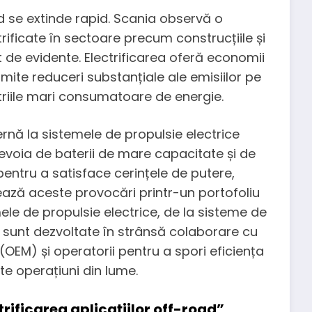
d se extinde rapid. Scania observă o
rificate în sectoare precum construcțiile și
t de evidente. Electrificarea oferă economii
rmite reduceri substanțiale ale emisiilor pe
triile mari consumatoare de energie.
ernă la sistemele de propulsie electrice
evoia de baterii de mare capacitate și de
pentru a satisface cerințele de putere,
ază aceste provocări printr-un portofoliu
e de propulsie electrice, de la sisteme de
ții sunt dezvoltate în strânsă colaborare cu
OEM) și operatorii pentru a spori eficiența
nte operațiuni din lume.
trificarea aplicațiilor off-road”