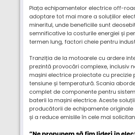
Piața echipamentelor electrice off-roa
adoptare tot mai mare a soluțiilor elect
mineritul, unde beneficiile sunt deosebi
semnificative la costurile energiei și pe
termen lung, factori cheie pentru indus
Tranziția de la motoarele cu ardere int
prezintă provocări complexe, inclusiv n
mașini electrice proiectate cu precizie 
tensiune și temperatură. Scania aborde
complet de componente pentru sistemel
baterii la mașini electrice. Aceste solu
producătorii de echipamente originale (
și a reduce emisiile în cele mai solicita
”Ne propunem să fim lideri în elec