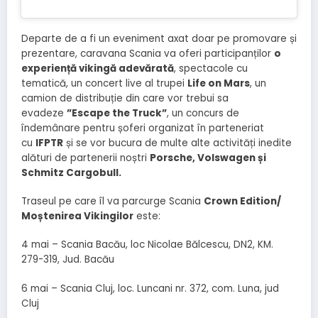
Departe de a fi un eveniment axat doar pe promovare și
prezentare, caravana Scania va oferi participanților
o
experiență vikingă adevărată
, spectacole cu
tematică, un concert live al trupei
Life on Mars
, un
camion de distribuție din care vor trebui sa
evadeze
”Escape the Truck”
, un concurs de
îndemânare pentru șoferi organizat în parteneriat
cu
IFPTR
și se vor bucura de multe alte activități inedite
alături de partenerii noștri
Porsche, Volswagen și
Schmitz Cargobull.
Traseul pe care îl va parcurge Scania
Crown Edition/
Moștenirea Vikingilor
este:
4 mai – Scania Bacău, loc Nicolae Bălcescu, DN2, KM.
279-319, Jud. Bacău
6 mai – Scania Cluj, loc. Luncani nr. 372, com. Luna, jud
Cluj