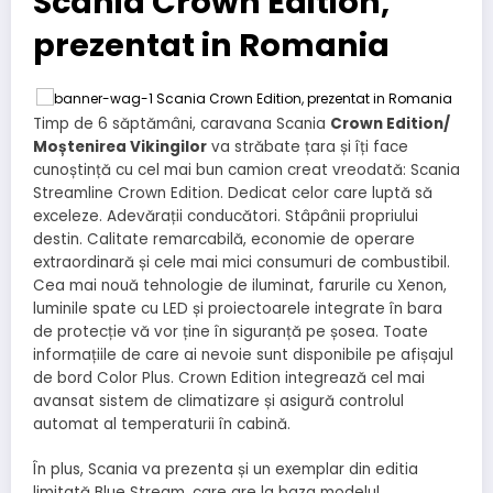
Scania Crown Edition,
prezentat in Romania
Timp de 6 săptămâni, caravana Scania
Crown Edition/
Moștenirea Vikingilor
va străbate țara și îți face
cunoștință cu cel mai bun camion creat vreodată: Scania
Streamline Crown Edition. Dedicat celor care luptă să
exceleze. Adevărații conducători. Stâpânii propriului
destin. Calitate remarcabilă, economie de operare
extraordinară și cele mai mici consumuri de combustibil.
Cea mai nouă tehnologie de iluminat, farurile cu Xenon,
luminile spate cu LED și proiectoarele integrate în bara
de protecție vă vor ține în siguranță pe șosea. Toate
informațiile de care ai nevoie sunt disponibile pe afișajul
de bord Color Plus. Crown Edition integrează cel mai
avansat sistem de climatizare și asigură controlul
automat al temperaturii în cabină.
În plus, Scania va prezenta și un exemplar din editia
limitată Blue Stream, care are la baza modelul