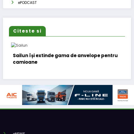
ePODCAST
Citeste si
n își extinde gama de anvelope pentru
Lars Ljun
oane
(CFO) pen
eNEWS