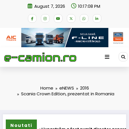
Skip
August 7, 2026
10:17:09 PM
to
content
Home
eNEWS
2016
Scania Crown Edition, prezentat in Romania
Noutati