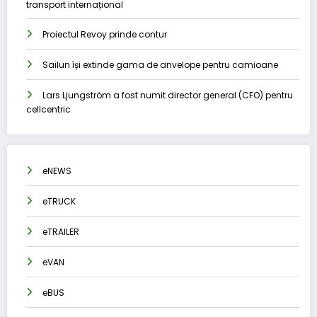
transport internațional
Proiectul Revoy prinde contur
Sailun își extinde gama de anvelope pentru camioane
Lars Ljungström a fost numit director general (CFO) pentru
cellcentric
eNEWS
eTRUCK
eTRAILER
eVAN
eBUS