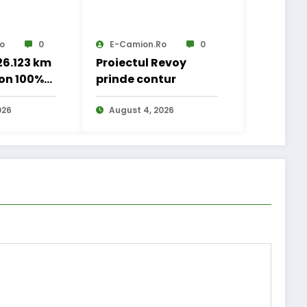
o
0
E-Camion.ro
0
 26.123 km
Proiectul Revoy
on 100%
prinde contur
 transport
nal
026
August 4, 2026