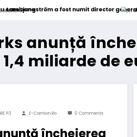
 director general (CFO) pentru cellcentric
IVECO Strator se întoarce
arks anunță înche
 1,4 miliarde de 
RE P3
E-Camion.ro
0 Comments
 anunță încheierea