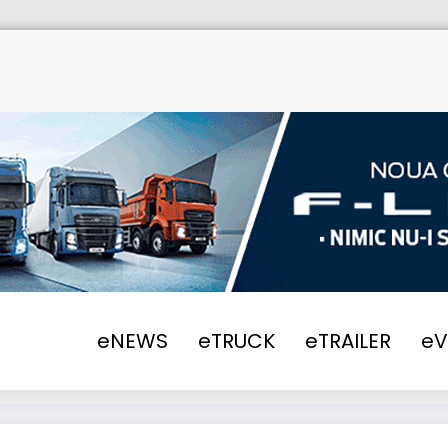
2016
P3 Logistic Parks anunță încheierea un
eNEWS
eTRUCK
eTRAILER
e