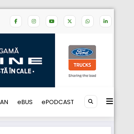
ei refinanțări de 1,4 miliarde de euro
VAN
eBUS
ePODCAST