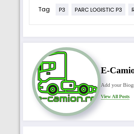
Tag
P3
PARC LOGISTIC P3
E-Cami
Add your Biogr
View All Posts