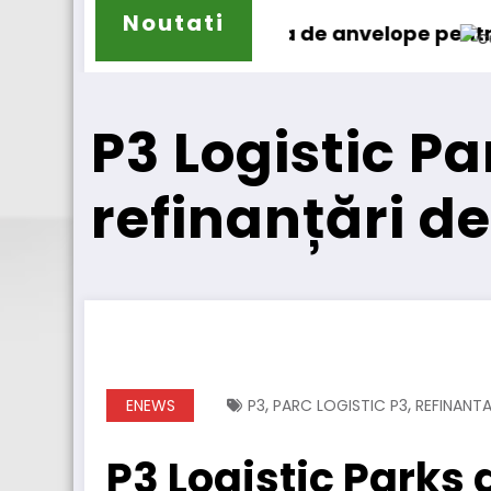
Noutati
 de anvelope pentru camioane
Lars Ljungström a fost numit
P3 Logistic P
refinanțări de
,
,
ENEWS
P3
PARC LOGISTIC P3
REFINANTA
P3 Logistic Parks