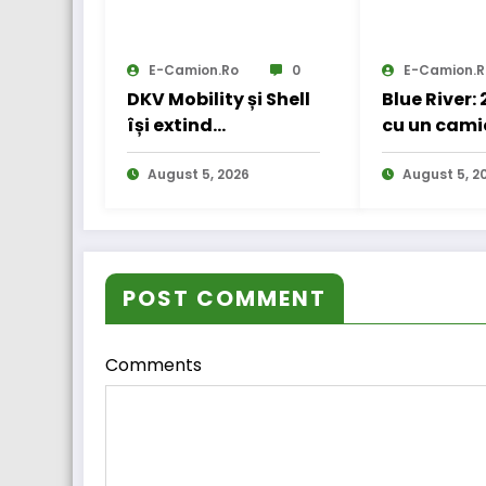
E-Camion.ro
0
E-Camion.r
DKV Mobility și Shell
Blue River:
își extind
cu un cami
parteneriatul
electric în
european
August 5, 2026
internațio
August 5, 2
POST COMMENT
Comments