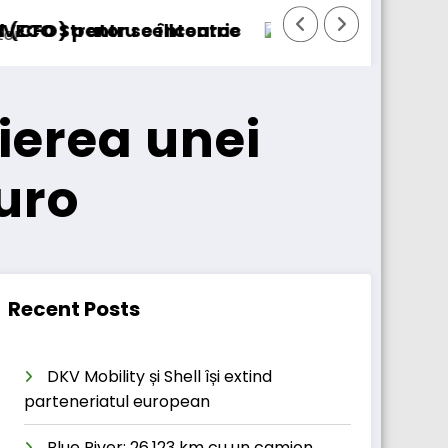
BursaTransport/123cargo introduce o nouă f
ierea unei
euro
Recent Posts
DKV Mobility și Shell își extind
parteneriatul european
Blue River: 26.123 km cu un camion