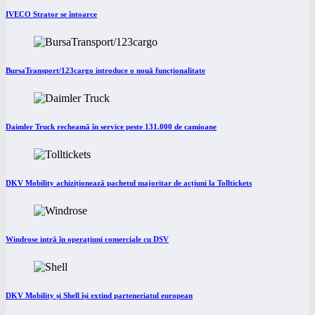
IVECO Strator se întoarce
BursaTransport/123cargo introduce o nouă funcționalitate
Daimler Truck recheamă în service peste 131.000 de camioane
DKV Mobility achiziționează pachetul majoritar de acțiuni la Tolltickets
Windrose intră în operațiuni comerciale cu DSV
DKV Mobility și Shell își extind parteneriatul european