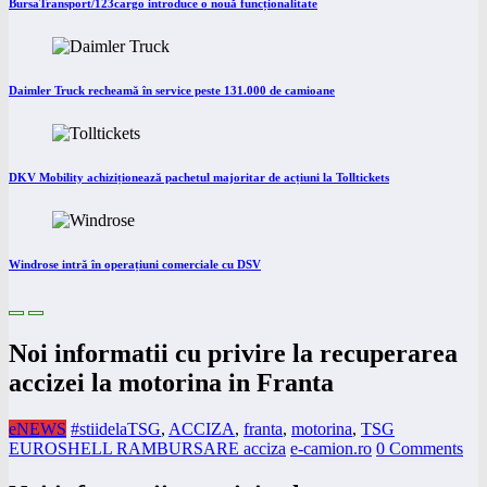
BursaTransport/123cargo introduce o nouă funcționalitate
Daimler Truck recheamă în service peste 131.000 de camioane
DKV Mobility achiziționează pachetul majoritar de acțiuni la Tolltickets
Windrose intră în operațiuni comerciale cu DSV
Noi informatii cu privire la recuperarea
accizei la motorina in Franta
eNEWS
#stiidelaTSG
,
ACCIZA
,
franta
,
motorina
,
TSG
EUROSHELL RAMBURSARE acciza
e-camion.ro
0 Comments