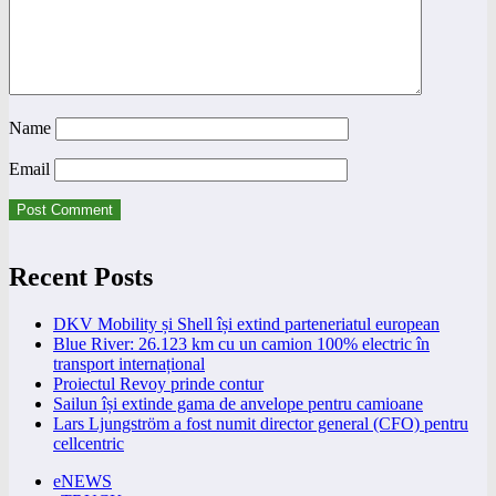
Name
Email
Recent Posts
DKV Mobility și Shell își extind parteneriatul european
Blue River: 26.123 km cu un camion 100% electric în
transport internațional
Proiectul Revoy prinde contur
Sailun își extinde gama de anvelope pentru camioane
Lars Ljungström a fost numit director general (CFO) pentru
cellcentric
eNEWS