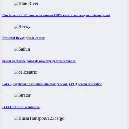
Blue River: 26.123 km cu un camion 100% electric în transport internațional
Proiectul Revoy prinde contur
Sailun își extinde gama de anvelope pentru camioane
Lars Ljungström a fost numit director general (CFO) pentru cellcentric
IVECO Strator se întoarce