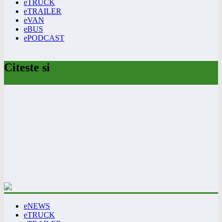
eTRUCK
eTRAILER
eVAN
eBUS
ePODCAST
Citeste si
eNEWS
eTRUCK