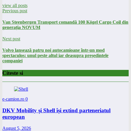
view all posts
Previous post
Van Steenbergen Transport comandă 100 Kögel Cargo Coil din
generația NOVUM
Next post
Volvo lansează patru noi autocamioane într-un mod
spectaculos: unul peste altul iar deasupra președintele
companiei
Citeste si
e-camion.ro
0
DKV Mobility și Shell își extind parteneriatul
european
August 5, 2026