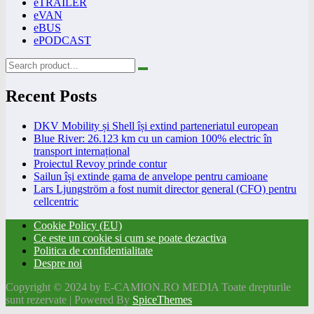
eTRAILER
eVAN
eBUS
ePODCAST
Recent Posts
DKV Mobility și Shell își extind parteneriatul european
Blue River: 26.123 km cu un camion 100% electric în
transport internațional
Proiectul Revoy prinde contur
Sailun își extinde gama de anvelope pentru camioane
Lars Ljungström a fost numit director general (CFO) pentru
cellcentric
Cookie Policy (EU)
Ce este un cookie si cum se poate dezactiva
Politica de confidentialitate
Despre noi
Copyright © 2024 by E-CAMION.RO MEDIA Toate drepturile
sunt rezervate | Powered By
SpiceThemes