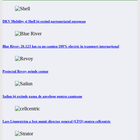
DKV Mobility și Shell își extind parteneriatul european
Blue River: 26.123 km cu un camion 100% electric în transport internațional
Proiectul Revoy prinde contur
Sailun își extinde gama de anvelope pentru camioane
Lars Ljungström a fost numit director general (CFO) pentru cellcentric