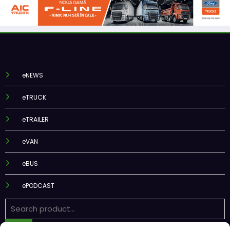
eNEWS
eTRUCK
eTRAILER
eVAN
eBUS
ePODCAST