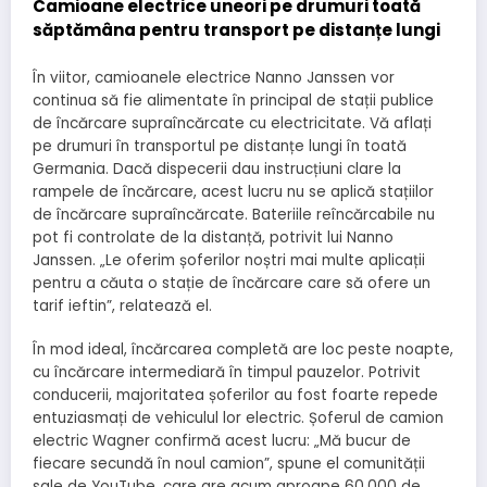
Camioane electrice uneori pe drumuri toată
săptămâna pentru transport pe distanțe lungi
În viitor, camioanele electrice Nanno Janssen vor
continua să fie alimentate în principal de stații publice
de încărcare supraîncărcate cu electricitate. Vă aflați
pe drumuri în transportul pe distanțe lungi în toată
Germania. Dacă dispecerii dau instrucțiuni clare la
rampele de încărcare, acest lucru nu se aplică stațiilor
de încărcare supraîncărcate. Bateriile reîncărcabile nu
pot fi controlate de la distanță, potrivit lui Nanno
Janssen. „Le oferim șoferilor noștri mai multe aplicații
pentru a căuta o stație de încărcare care să ofere un
tarif ieftin”, relatează el.
În mod ideal, încărcarea completă are loc peste noapte,
cu încărcare intermediară în timpul pauzelor. Potrivit
conducerii, majoritatea șoferilor au fost foarte repede
entuziasmați de vehiculul lor electric. Șoferul de camion
electric Wagner confirmă acest lucru: „Mă bucur de
fiecare secundă în noul camion”, spune el comunității
sale de YouTube, care are acum aproape 60.000 de