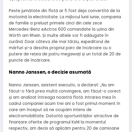
Peste jumătate din flotă ar fi fost deja convertită de la
motorină la electricitate. La mijlocul lunii iunie, compania
de familie a preluat primele cinci din cele zece
Mercedes-Benz eActros 600 comandate la uzina din
Wörth am Rhein. Și multe altele vor fi adăugate în
curând. Doar câteva zile mai târziu, expeditorul de
mărfuri și-a deschis propriul parc de încărcare cu o
putere de rețea de patru megawați și un total de 20 de
puncte de încărcare.
Nanno Janssen, o decizie asumată
Nanno Janssen, asistent executiv, a declarat: „Nu am
făcut-o fără prea multă convingere, am făcut-o corect
și am analizat întreaga noastră flotă. Intrarea mea în
cadrul companiei acum trei ani a fost primul moment în
care am început să ne ocupăm intens de
electromobilitate. Datorită oportunităților atractive de
finanțare oferite de programul KsNI la momentul
respectiv, am decis să aplicăm pentru 20 de camioane