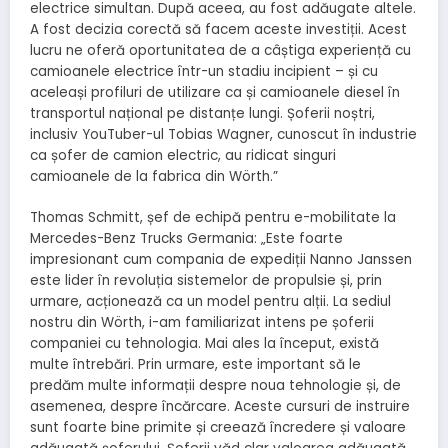
electrice simultan. După aceea, au fost adăugate altele.
A fost decizia corectă să facem aceste investiții. Acest
lucru ne oferă oportunitatea de a câștiga experiență cu
camioanele electrice într-un stadiu incipient – și cu
aceleași profiluri de utilizare ca și camioanele diesel în
transportul național pe distanțe lungi. Șoferii noștri,
inclusiv YouTuber-ul Tobias Wagner, cunoscut în industrie
ca șofer de camion electric, au ridicat singuri
camioanele de la fabrica din Wörth.”
Thomas Schmitt, șef de echipă pentru e-mobilitate la
Mercedes-Benz Trucks Germania: „Este foarte
impresionant cum compania de expediții Nanno Janssen
este lider în revoluția sistemelor de propulsie și, prin
urmare, acționează ca un model pentru alții. La sediul
nostru din Wörth, i-am familiarizat intens pe șoferii
companiei cu tehnologia. Mai ales la început, există
multe întrebări. Prin urmare, este important să le
predăm multe informații despre noua tehnologie și, de
asemenea, despre încărcare. Aceste cursuri de instruire
sunt foarte bine primite și creează încredere și valoare