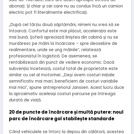
abonați. Și chiar și cei care nu au condus încă un camion
electric pot fi literalmente electrificați.
„După cel târziu două săptămâni, nimeni nu vrea să se
întoarcă. Confortul este mai plăcut, accelerația este
mai bună. Șoferii apreciază liniștea din cabină și nu se
murdăresc pe mâini la încărcare – spre deosebire de
realimentare, unde se ung mâinile”, relatează
profesionistul în logistică. De asemenea, se
rentabilizează din punct de vedere economic. Dacă
subvenția încetează, costul total de proprietate este
similar cu cel al motorinei. „Deși avem costuri inițiale
semnificativ mai mari, beneficiem de costuri variabile
mai mici”, spune antreprenorul Janssen. Acest lucru duce
la aproximativ aceleași costuri parcurse pe întreaga
durată de viață.
20 de puncte de încărcare și multă putere: noul
parc de încărcare gol stabilește standarde
Când vehiculele se întorc la depou din călătorii, acestea