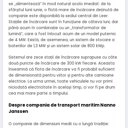
se „alimentează” în mod natural acolo imediat: de la
sfârșitul lunii iunie, o flotă mare de încărcare deținută de
companie este disponibilă la sediul central din Leer.
Stațiile de încărcare sunt în funcțiune de câteva luni, dar
până acum în combinație cu un „transformator de
lumină”, care a fost înlocuit acum de un model puternic
de 4 MW. Există, de asemenea, un sistem de stocare a
bateriilor de 1,3 MW și un sistem solar de 800 kWp.
Sistemul are zece stații de încărcare suprapuse cu câte
două puncte de încărcare de 300 kW fiecare. Aceasta
înseamnă că flota de încărcare va fi probabil suficient
de dimensionată pentru viitor și pentru alte camioane
electrice. La urma urmei, toate vehiculele nu vor primi
niciodată electricitate în același timp, ci vor fi pe drum
cea mai mare parte a timpului.
Despre compania de transport maritim Nanno
Janssen
O companie de dimensiuni medii cu o lungă tradiție: