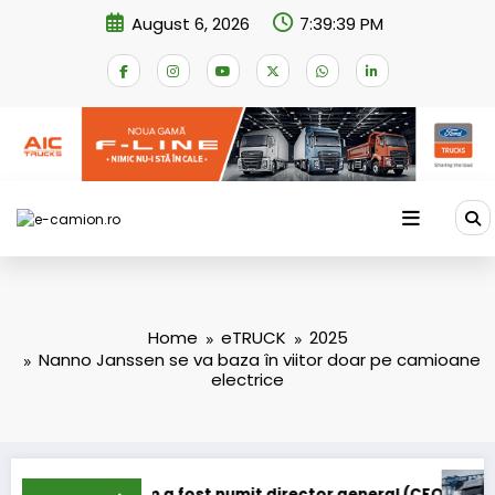
Skip
August 6, 2026
7:39:40 PM
to
content
Home
eTRUCK
2025
Nanno Janssen se va baza în viitor doar pe camioane
electrice
t numit director general (CFO) pentru cellcentric
IVECO Strator se întoar