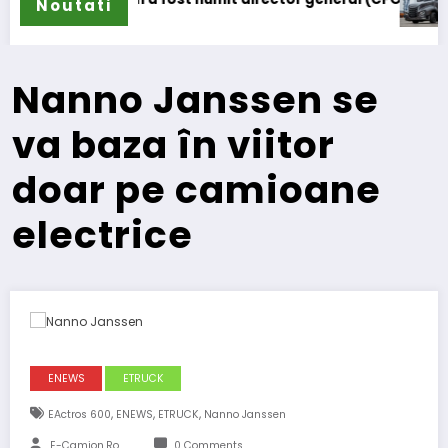
Noutati
Nanno Janssen se
va baza în viitor
doar pe camioane
electrice
ENEWS
ETRUCK
,
,
,
EActros 600
ENEWS
ETRUCK
Nanno Janssen
E-Camion.ro
0 Comments