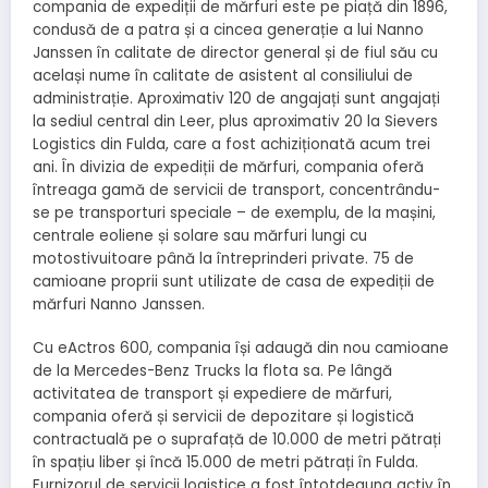
compania de expediții de mărfuri este pe piață din 1896,
condusă de a patra și a cincea generație a lui Nanno
Janssen în calitate de director general și de fiul său cu
același nume în calitate de asistent al consiliului de
administrație. Aproximativ 120 de angajați sunt angajați
la sediul central din Leer, plus aproximativ 20 la Sievers
Logistics din Fulda, care a fost achiziționată acum trei
ani. În divizia de expediții de mărfuri, compania oferă
întreaga gamă de servicii de transport, concentrându-
se pe transporturi speciale – de exemplu, de la mașini,
centrale eoliene și solare sau mărfuri lungi cu
motostivuitoare până la întreprinderi private. 75 de
camioane proprii sunt utilizate de casa de expediții de
mărfuri Nanno Janssen.
Cu eActros 600, compania își adaugă din nou camioane
de la Mercedes-Benz Trucks la flota sa. Pe lângă
activitatea de transport și expediere de mărfuri,
compania oferă și servicii de depozitare și logistică
contractuală pe o suprafață de 10.000 de metri pătrați
în spațiu liber și încă 15.000 de metri pătrați în Fulda.
Furnizorul de servicii logistice a fost întotdeauna activ în