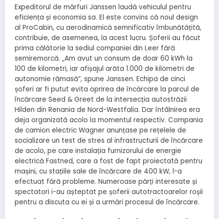
Expeditorul de mărfuri Janssen laudă vehiculul pentru
eficiența și economia sa. El este convins că noul design
al ProCabin, cu aerodinamică semnificativ îmbunătățită,
contribuie, de asemenea, la acest lucru. Șoferii au făcut
prima călătorie la sediul companiei din Leer fără
semiremorcă. „Am avut un consum de doar 60 kWh la
100 de kilometri, iar afișajul arăta 1.000 de kilometri de
autonomie rămasă”, spune Janssen. Echipa de cinci
șoferi ar fi putut evita oprirea de încărcare la parcul de
încărcare Seed & Greet de la intersecția autostrăzii
Hilden din Renania de Nord-Westfalia. Dar întâlnirea era
deja organizată acolo la momentul respectiv. Compania
de camion electric Wagner anunțase pe rețelele de
socializare un test de stres al infrastructurii de încărcare
de acolo, pe care instalația furnizorului de energie
electrică Fastned, care a fost de fapt proiectată pentru
mașini, cu stațiile sale de încărcare de 400 kW, l-a
efectuat fără probleme. Numeroase părți interesate și
spectatori i-au așteptat pe șoferii autotractoarelor roșii
pentru a discuta cu ei și a urmări procesul de încărcare.