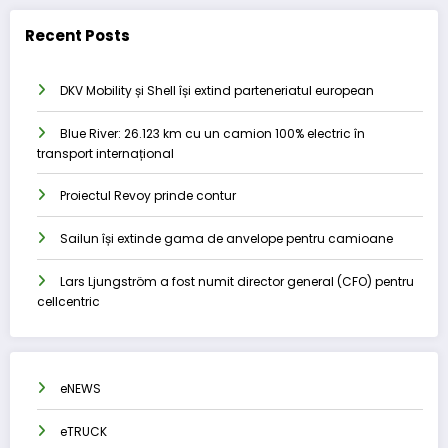
Recent Posts
DKV Mobility și Shell își extind parteneriatul european
Blue River: 26.123 km cu un camion 100% electric în
transport internațional
Proiectul Revoy prinde contur
Sailun își extinde gama de anvelope pentru camioane
Lars Ljungström a fost numit director general (CFO) pentru
cellcentric
eNEWS
eTRUCK