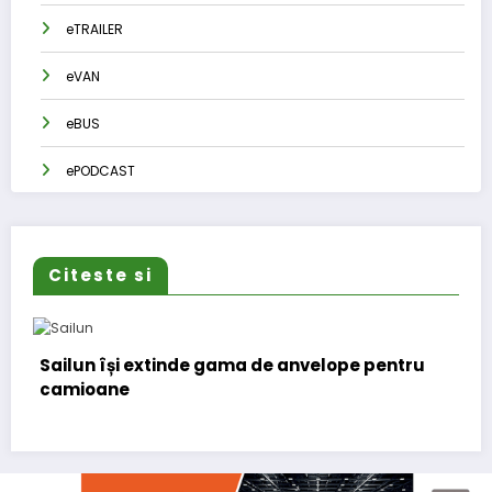
eTRAILER
eVAN
eBUS
ePODCAST
Citeste si
velope pentru
Lars Ljungström a fost numit direct
(CFO) pentru cellcentric