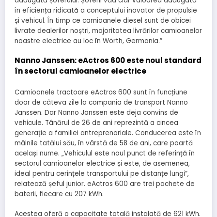
adăugată șoferului. Șoferii văd clar valoarea adăugată
în eficiența ridicată a conceptului inovator de propulsie
și vehicul. În timp ce camioanele diesel sunt de obicei
livrate dealerilor noștri, majoritatea livrărilor camioanelor
noastre electrice au loc în Wörth, Germania.”
Nanno Janssen: eActros 600 este noul standard
în sectorul camioanelor electrice
Camioanele tractoare eActros 600 sunt în funcțiune
doar de câteva zile la compania de transport Nanno
Janssen. Dar Nanno Janssen este deja convins de
vehicule. Tânărul de 26 de ani reprezintă a cincea
generație a familiei antreprenoriale. Conducerea este în
mâinile tatălui său, în vârstă de 58 de ani, care poartă
același nume. „Vehiculul este noul punct de referință în
sectorul camioanelor electrice și este, de asemenea,
ideal pentru cerințele transportului pe distanțe lungi”,
relatează șeful junior. eActros 600 are trei pachete de
baterii, fiecare cu 207 kWh.
Acestea oferă o capacitate totală instalată de 621 kWh.