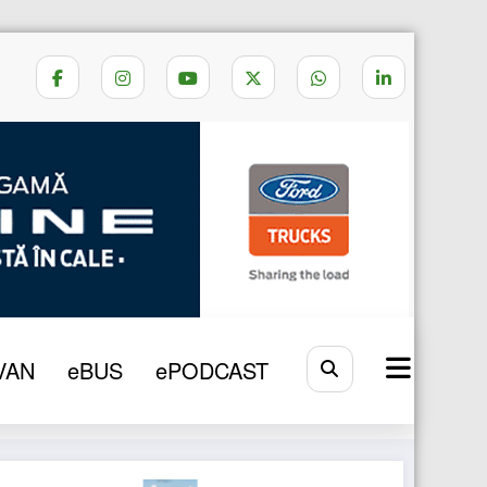
 autobuzul 100% electric, a ajuns în România
VAN
eBUS
ePODCAST