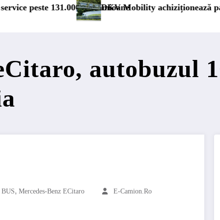
tul majoritar de acțiuni la Tolltickets
Windrose intră în operațiuni comer
Citaro, autobuzul 1
ia
,
 BUS
Mercedes-Benz ECitaro
E-Camion.ro