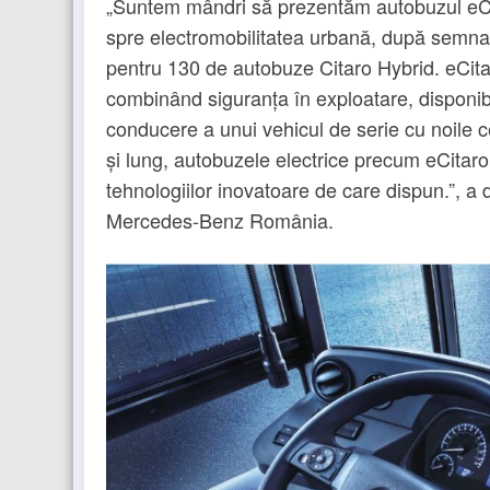
„Suntem mândri să prezentăm autobuzul eCit
spre electromobilitatea urbană, după semnar
pentru 130 de autobuze Citaro Hybrid. eCitar
combinând siguranța în exploatare, disponibi
conducere a unui vehicul de serie cu noile c
și lung, autobuzele electrice precum eCitaro
tehnologiilor inovatoare de care dispun.”, 
Mercedes-Benz România.