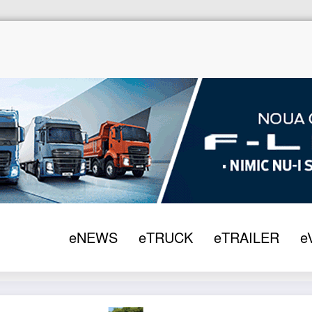
Home
eTRUCK
2019
Mercedes-Benz eCitaro,
eNEWS
eTRUCK
eTRAILER
e