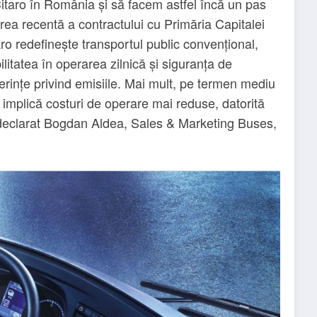
aro în România și să facem astfel încă un pas
ea recentă a contractului cu Primăria Capitalei
o redefinește transportul public convențional,
litatea în operarea zilnică și siguranța de
erințe privind emisiile. Mai mult, pe termen mediu
 implică costuri de operare mai reduse, datorită
a declarat Bogdan Aldea, Sales & Marketing Buses,