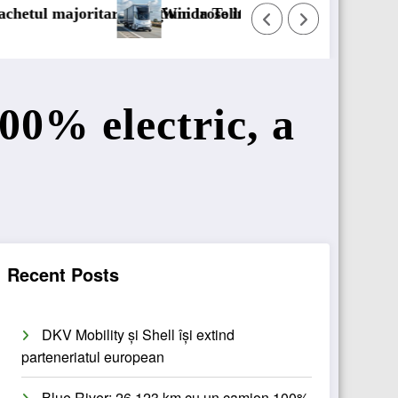
ciale cu DSV
DKV Mobility și Shell își extind parten
00% electric, a
Recent Posts
DKV Mobility și Shell își extind
parteneriatul european
Blue River: 26.123 km cu un camion 100%