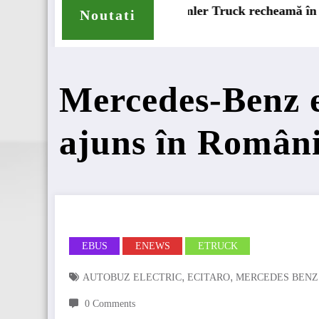
rvice peste 131.000 de camioane
DKV Mobility achiziționează pache
Noutati
Mercedes-Benz e
ajuns în Român
EBUS
ENEWS
ETRUCK
,
,
AUTOBUZ ELECTRIC
ECITARO
MERCEDES BENZ
0 Comments