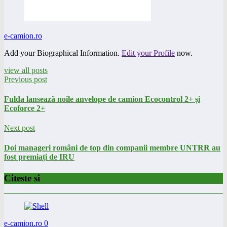
e-camion.ro
Add your Biographical Information.
Edit your Profile
now.
view all posts
Previous post
Fulda lansează noile anvelope de camion Ecocontrol 2+ și
Ecoforce 2+
Next post
Doi manageri români de top din companii membre UNTRR au
fost premiați de IRU
Citeste si
e-camion.ro
0