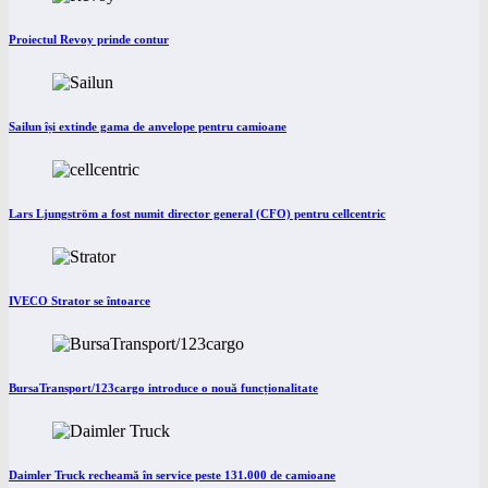
Proiectul Revoy prinde contur
Sailun își extinde gama de anvelope pentru camioane
Lars Ljungström a fost numit director general (CFO) pentru cellcentric
IVECO Strator se întoarce
BursaTransport/123cargo introduce o nouă funcționalitate
Daimler Truck recheamă în service peste 131.000 de camioane