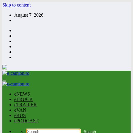
Skip to content
August 7, 2026
eNEWS
eTRUCK
eTRAILER
eVAN
eBUS
ePODCAST