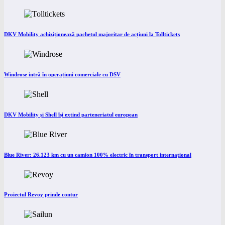
DKV Mobility achiziționează pachetul majoritar de acțiuni la Tolltickets
Windrose intră în operațiuni comerciale cu DSV
DKV Mobility și Shell își extind parteneriatul european
Blue River: 26.123 km cu un camion 100% electric în transport internațional
Proiectul Revoy prinde contur