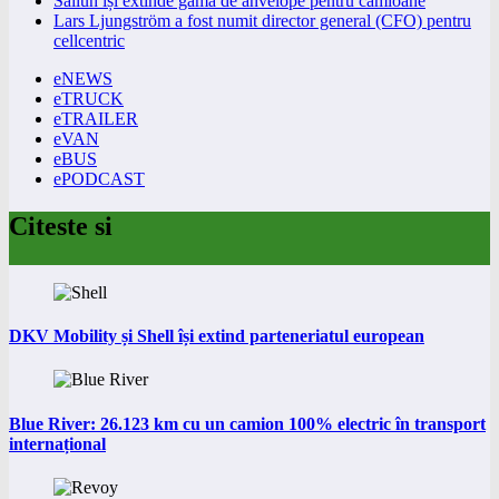
Sailun își extinde gama de anvelope pentru camioane
Lars Ljungström a fost numit director general (CFO) pentru
cellcentric
eNEWS
eTRUCK
eTRAILER
eVAN
eBUS
ePODCAST
Citeste si
DKV Mobility și Shell își extind parteneriatul european
Blue River: 26.123 km cu un camion 100% electric în transport
internațional