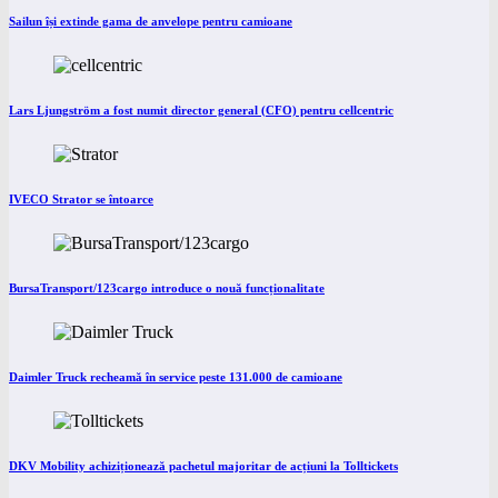
Sailun își extinde gama de anvelope pentru camioane
Lars Ljungström a fost numit director general (CFO) pentru cellcentric
IVECO Strator se întoarce
BursaTransport/123cargo introduce o nouă funcționalitate
Daimler Truck recheamă în service peste 131.000 de camioane
DKV Mobility achiziționează pachetul majoritar de acțiuni la Tolltickets