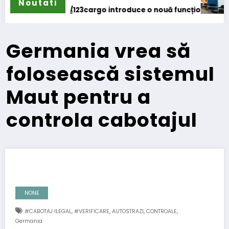
Noutati
sport/123cargo introduce o nouă funcționalitate
Germania vrea să
folosească sistemul
Maut pentru a
controla cabotajul
NONE
,
,
,
,
#CABOTAJ ILEGAL
#VERIFICARE
AUTOSTRAZI
CONTROALE
Germania