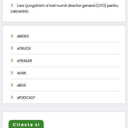
Lars Ljungström a fost numit director general (CFO) pentru
cellcentric
eNEWS
eTRUCK
eTRAILER
eVAN
eBUS
ePODCAST
Citeste si