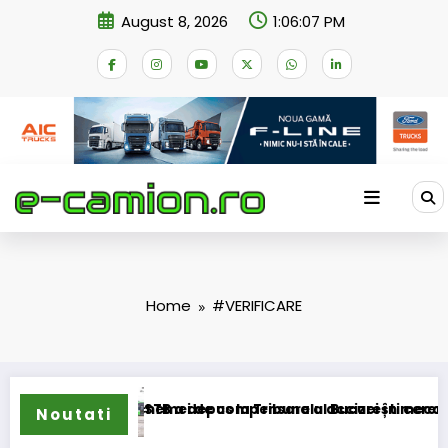
Skip
August 8, 2026
1:06:07 PM
to
content
Home
#VERIFICARE
transformarea schemei de compensare a accizei în mecanism 
STB a depus la Tribunalul București cererea desc
Noutati