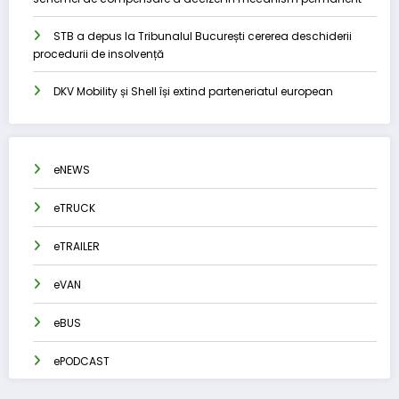
STB a depus la Tribunalul București cererea deschiderii
procedurii de insolvență
DKV Mobility și Shell își extind parteneriatul european
eNEWS
eTRUCK
eTRAILER
eVAN
eBUS
ePODCAST