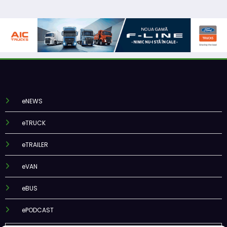
eNEWS
eTRUCK
eTRAILER
eVAN
eBUS
ePODCAST