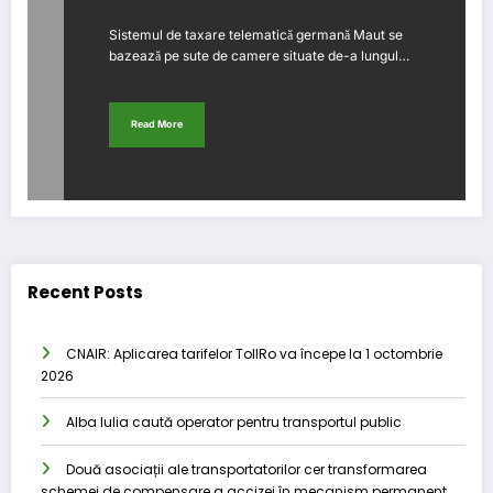
Sistemul de taxare telematică germană Maut se
bazează pe sute de camere situate de-a lungul…
Read More
Recent Posts
CNAIR: Aplicarea tarifelor TollRo va începe la 1 octombrie
2026
Alba Iulia caută operator pentru transportul public
Două asociații ale transportatorilor cer transformarea
schemei de compensare a accizei în mecanism permanent