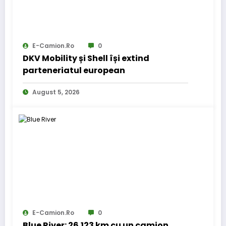
E-Camion.ro
0
DKV Mobility și Shell își extind
parteneriatul european
August 5, 2026
E-Camion.ro
0
Blue River: 26.123 km cu un camion