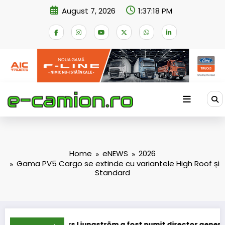
Skip
August 7, 2026
1:37:19 PM
to
content
Home
eNEWS
2026
Gama PV5 Cargo se extinde cu variantele High Roof și
Standard
ars Ljungström a fost numit director general (CFO) pentru cel
IVEC