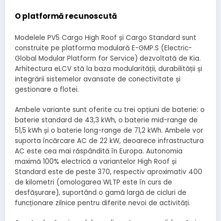
O platformă recunoscută
Modelele PV5 Cargo High Roof și Cargo Standard sunt
construite pe platforma modulară E-GMP.S (Electric-
Global Modular Platform for Service) dezvoltată de Kia.
Arhitectura eLCV stă la baza modularității, durabilității și
integrării sistemelor avansate de conectivitate și
gestionare a flotei.
Ambele variante sunt oferite cu trei opțiuni de baterie: o
baterie standard de 43,3 kWh, o baterie mid-range de
51,5 kWh și o baterie long-range de 71,2 kWh. Ambele vor
suporta încărcare AC de 22 kW, deoarece infrastructura
AC este cea mai răspândită în Europa. Autonomia
maximă 100% electrică a variantelor High Roof și
Standard este de peste 370, respectiv aproximativ 400
de kilometri (omologarea WLTP este în curs de
desfășurare), suportând o gamă largă de cicluri de
funcționare zilnice pentru diferite nevoi de activități.