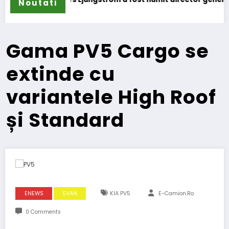
Noutati
Gama PV5 Cargo se
extinde cu
variantele High Roof
și Standard
ENEWS
EVAN
KIA PV5
E-Camion.ro
0 Comments