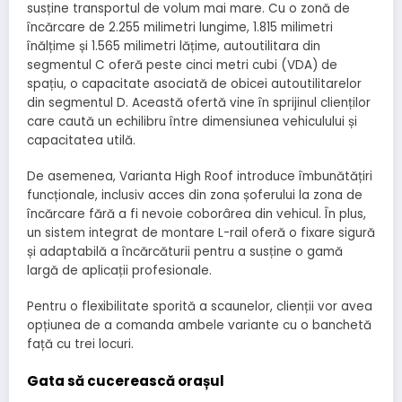
susține transportul de volum mai mare. Cu o zonă de
încărcare de 2.255 milimetri lungime, 1.815 milimetri
înălțime și 1.565 milimetri lățime, autoutilitara din
segmentul C oferă peste cinci metri cubi (VDA) de
spațiu, o capacitate asociată de obicei autoutilitarelor
din segmentul D. Această ofertă vine în sprijinul clienților
care caută un echilibru între dimensiunea vehiculului și
capacitatea utilă.
De asemenea, Varianta High Roof introduce îmbunătățiri
funcționale, inclusiv acces din zona șoferului la zona de
încărcare fără a fi nevoie coborârea din vehicul. În plus,
un sistem integrat de montare L-rail oferă o fixare sigură
și adaptabilă a încărcăturii pentru a susține o gamă
largă de aplicații profesionale.
Pentru o flexibilitate sporită a scaunelor, clienții vor avea
opțiunea de a comanda ambele variante cu o banchetă
față cu trei locuri.
Gata să cucerească orașul