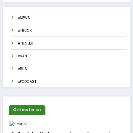
eNEWS
eTRUCK
eTRAILER
eVAN
eBUS
ePODCAST
Citeste si