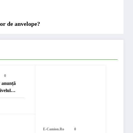
lor de anvelope?
0
 anunță
ivelul
E-Camion.ro
0