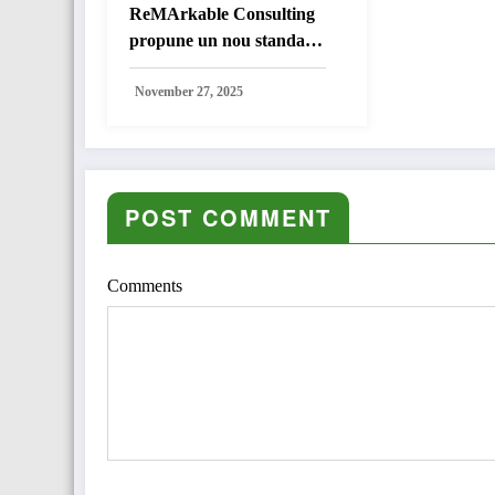
ReMArkable Consulting
propune un nou standard
etic în recrutarea pentru
transporturi
November 27, 2025
POST COMMENT
Comments