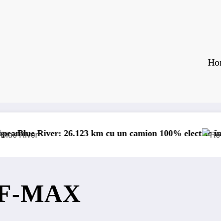
Ho
 un camion 100% electric în transport internațional
Proiectul Revoy prinde con
l F-MAX