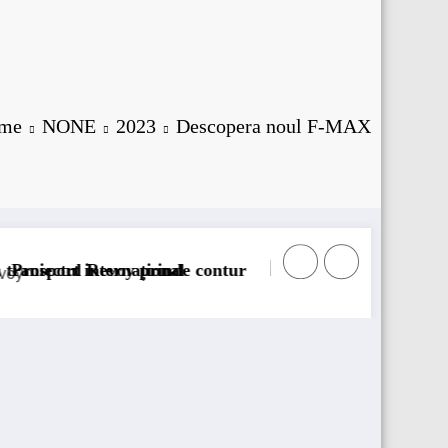
me
NONE
2023
Descopera noul F-MAX
tur
Sailun își extinde gama de anvelope pentru c