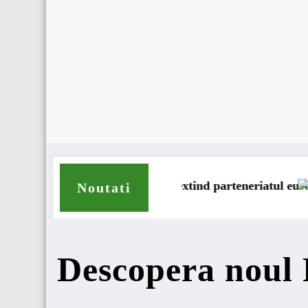
vență
 își extind parteneriatul european
Blue River: 26.123 km cu
Noutati
Descopera nou