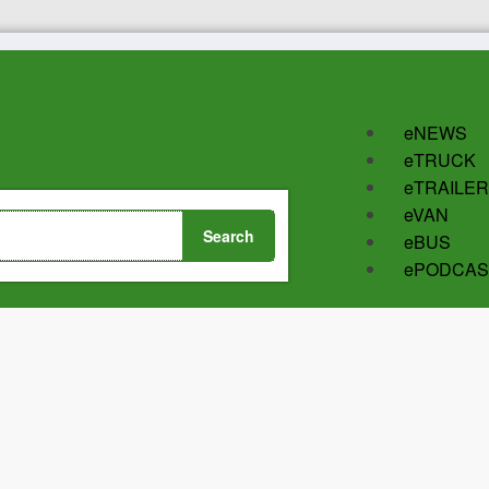
eNEWS
eTRUCK
eTRAILER
eVAN
eBUS
ePODCAS