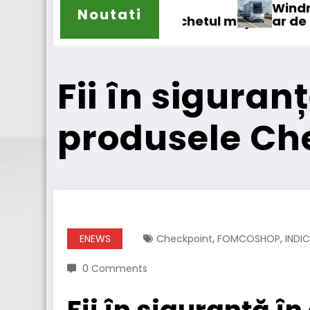
Windrose intră în operațiuni comercia
Noutati
 majoritar de acțiuni la Tolltickets
Fii în siguranț
produsele Che
,
,
ENEWS
Checkpoint
FOMCOSHOP
INDI
0 Comments