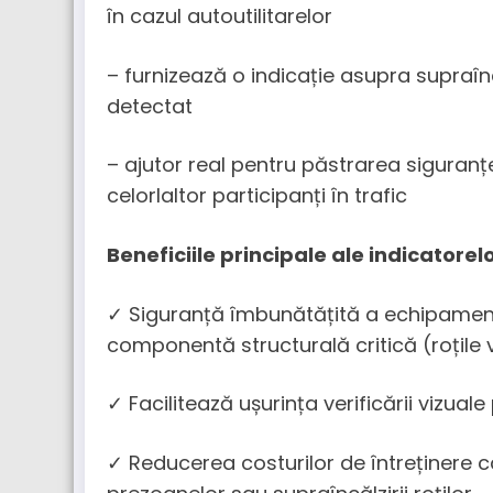
în cazul autoutilitarelor
– furnizează o indicație asupra supraîncă
detectat
– ajutor real pentru păstrarea siguranțe
celorlaltor participanți în trafic
Beneficiile principale ale indicatore
✓ Siguranță îmbunătățită a echipament
componentă structurală critică (roțile 
✓ Facilitează ușurința verificării vizual
✓ Reducerea costurilor de întreținere ca