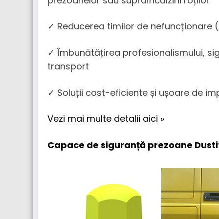
prezoanelor sau supraîncălzirii roților
✓ Reducerea timilor de nefuncționare
✓ Îmbunătățirea profesionalismului, sigur
transport
✓ Soluții cost-eficiente și ușoare de i
Vezi mai multe detalii aici »
Capace de siguranță prezoane Dusti