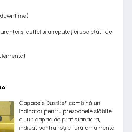
 (downtime)
anței și astfel și a reputației societății de
mplementat
te
Capacele Dustite® combină un
indicator pentru prezoanele slăbite
cu un capac de praf standard,
indicat pentru roțile fără ornamente.