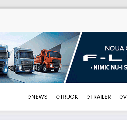
EWS
2021
Fii în siguranță în călătoriile ta
eNEWS
eTRUCK
eTRAILER
e