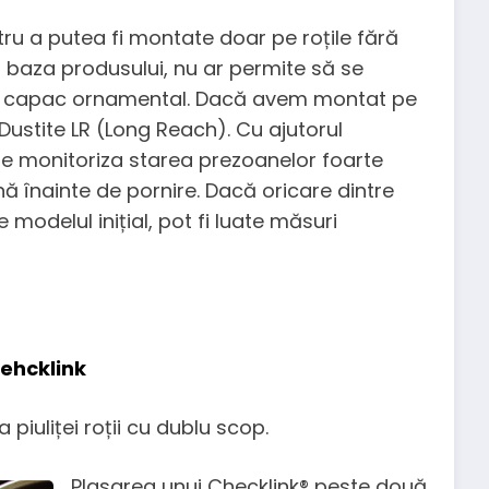
u a putea fi montate doar pe roțile fără
a baza produsului, nu ar permite să se
un capac ornamental. Dacă avem montat pe
Dustite LR (Long Reach). Cu ajutorul
e monitoriza starea prezoanelor foarte
nă înainte de pornire. Dacă oricare dintre
e modelul inițial, pot fi luate măsuri
ehcklink
a piuliței roții cu dublu scop.
Plasarea unui Checklink® peste două