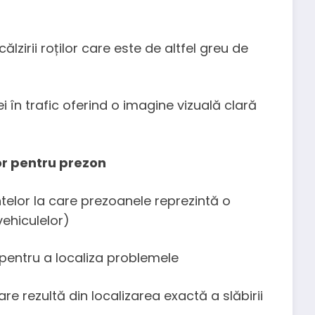
lzirii roților care este de altfel greu de
i în trafic oferind o imagine vizuală clară
lor pentru prezon
elor la care prezoanele reprezintă o
vehiculelor)
e pentru a localiza problemele
re rezultă din localizarea exactă a slăbirii