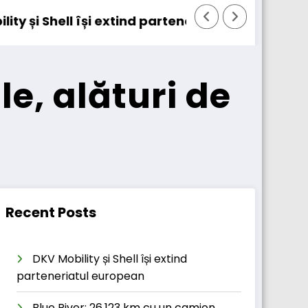
iatul european
Blue River: 26.123 km cu un camion 100% elec
ale, alături de
Recent Posts
DKV Mobility și Shell își extind
parteneriatul european
Blue River: 26.123 km cu un camion