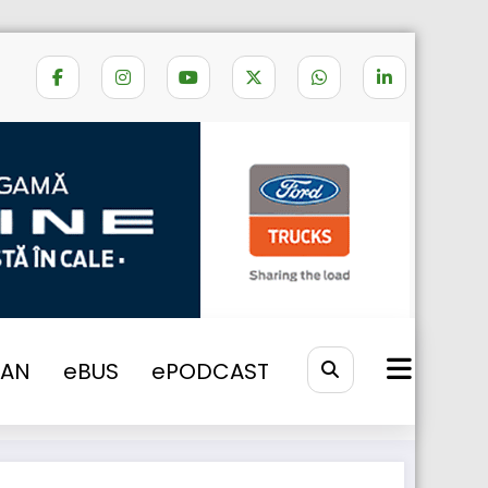
le, alături de produsele Checkpoint! (P)
VAN
eBUS
ePODCAST