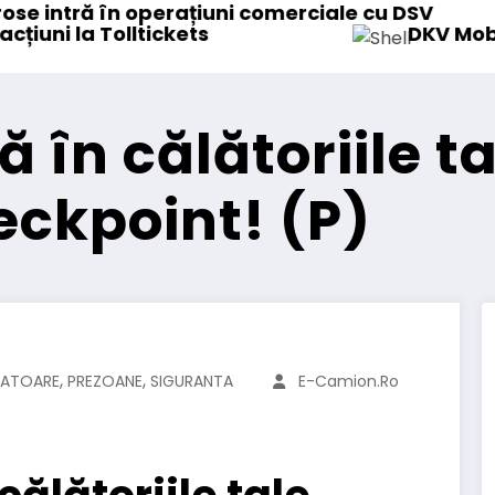
le cu DSV
DKV Mobility și Shell își extind partener
ă în călătoriile t
ckpoint! (P)
,
,
CATOARE
PREZOANE
SIGURANTA
E-Camion.ro