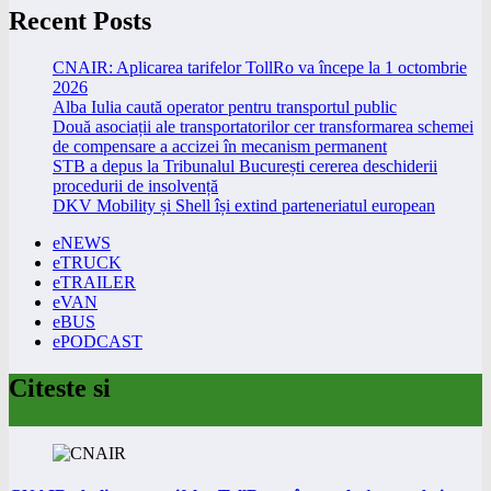
Recent Posts
CNAIR: Aplicarea tarifelor TollRo va începe la 1 octombrie
2026
Alba Iulia caută operator pentru transportul public
Două asociații ale transportatorilor cer transformarea schemei
de compensare a accizei în mecanism permanent
STB a depus la Tribunalul București cererea deschiderii
procedurii de insolvență
DKV Mobility și Shell își extind parteneriatul european
eNEWS
eTRUCK
eTRAILER
eVAN
eBUS
ePODCAST
Citeste si