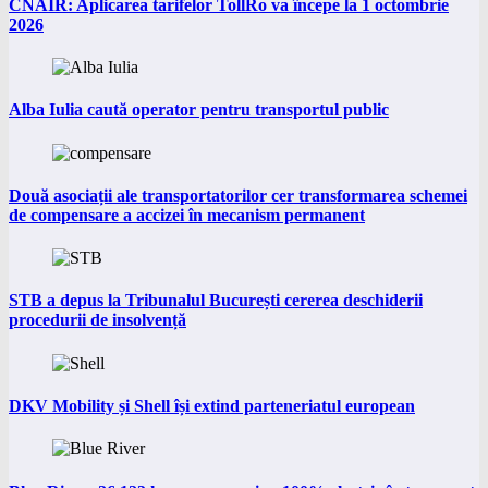
CNAIR: Aplicarea tarifelor TollRo va începe la 1 octombrie
2026
Alba Iulia caută operator pentru transportul public
Două asociații ale transportatorilor cer transformarea schemei
de compensare a accizei în mecanism permanent
STB a depus la Tribunalul București cererea deschiderii
procedurii de insolvență
DKV Mobility și Shell își extind parteneriatul european