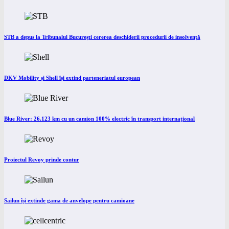
STB a depus la Tribunalul București cererea deschiderii procedurii de insolvență
DKV Mobility și Shell își extind parteneriatul european
Blue River: 26.123 km cu un camion 100% electric în transport internațional
Proiectul Revoy prinde contur
Sailun își extinde gama de anvelope pentru camioane