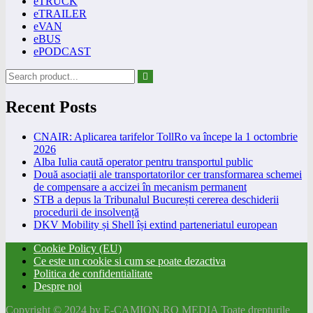
eTRUCK
eTRAILER
eVAN
eBUS
ePODCAST
Recent Posts
CNAIR: Aplicarea tarifelor TollRo va începe la 1 octombrie
2026
Alba Iulia caută operator pentru transportul public
Două asociații ale transportatorilor cer transformarea schemei
de compensare a accizei în mecanism permanent
STB a depus la Tribunalul București cererea deschiderii
procedurii de insolvență
DKV Mobility și Shell își extind parteneriatul european
Cookie Policy (EU)
Ce este un cookie si cum se poate dezactiva
Politica de confidentialitate
Despre noi
Copyright © 2024 by E-CAMION.RO MEDIA Toate drepturile