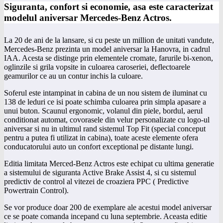
Siguranta, confort si economie, asa este caracterizat
modelul aniversar Mercedes-Benz Actros.
La 20 de ani de la lansare, si cu peste un million de unitati vandute,
Mercedes-Benz prezinta un model aniversar la Hanovra, in cadrul
IAA. Acesta se distinge prin elementele cromate, farurile bi-xenon,
oglinzile si grila vopsite in culoarea caroseriei, deflectoarele
geamurilor ce au un contur inchis la culoare.
Soferul este intampinat in cabina de un nou sistem de iluminat cu
138 de leduri ce isi poate schimba culoarea prin simpla apasare a
unui buton. Scaunul ergonomic, volanul din piele, bordul, aerul
conditionat automat, covorasele din velur personalizate cu logo-ul
aniversar si nu in ultimul rand sistemul Top Fit (special conceput
pentru a putea fi utilizat in cabina), toate aceste elemente ofera
conducatorului auto un confort exceptional pe distante lungi.
Editia limitata Merced-Benz Actros este echipat cu ultima generatie
a sistemului de siguranta Active Brake Assist 4, si cu sistemul
predictiv de control al vitezei de croaziera PPC ( Predictive
Powertrain Control).
Se vor produce doar 200 de exemplare ale acestui model aniversar
ce se poate comanda incepand cu luna septembrie. Aceasta editie