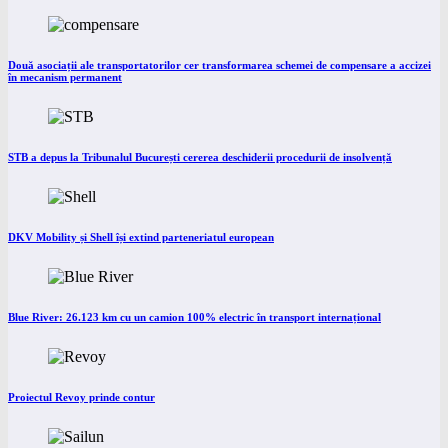
Două asociații ale transportatorilor cer transformarea schemei de compensare a accizei
în mecanism permanent
STB a depus la Tribunalul București cererea deschiderii procedurii de insolvență
DKV Mobility și Shell își extind parteneriatul european
Blue River: 26.123 km cu un camion 100% electric în transport internațional
Proiectul Revoy prinde contur