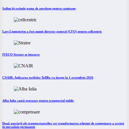
Sailun își extinde gama de anvelope pentru camioane
Lars Ljungström a fost numit director general (CFO) pentru cellcentric
IVECO Strator se întoarce
CNAIR: Aplicarea tarifelor TollRo va începe la 1 octombrie 2026
Alba Iulia caută operator pentru transportul public
Două asociații ale transportatorilor cer transformarea schemei de compensare a accizei
în mecanism permanent