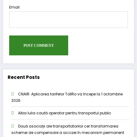
Email
Recent Posts
CNAIR: Aplicarea tarifelor TollRo va începe la 1 octombrie
2026
Alba Iulia caută operator pentru transportul public
Două asociații ale transportatorilor cer transformarea
schemei de compensare a accizei în mecanism permanent