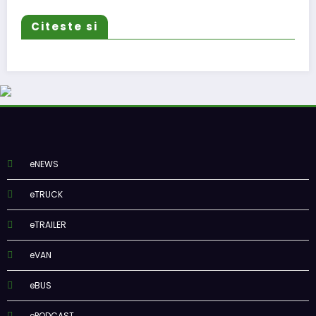
Citeste si
eNEWS
eTRUCK
eTRAILER
eVAN
eBUS
ePODCAST