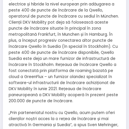
electrice și hibride la nivel european prin adăugarea a
peste 400 de puncte de încărcare de la Qwello,
operatorul de puncte de încărcare cu sediul în München.
Clienții DKV Mobility pot deja să folosească aceste
puncte de încărcare situate în principal în zona
metropolitană Frankfurt, în Munchen și în Hamburg. În
plus, a început progresiv conectarea altor puncte de
încărcare Qwello în Suedia (în special în Stockholm). Cu
peste 400 de puncte de încărcare disponibile, Qwello
Suedia este deja un mare furnizor de infrastructură de
încărcare în Stockholm. Rețeaua de încărcare Qwello a
fost conectată prin platforma de roaming bazată pe
cloud a GreenFlux – un furnizor olandez specializat în
software-ul infrastructurii de încărcare achiziționat de
DKV Mobility în iunie 2021. Rețeaua de încărcare
paneuropeană a DKV Mobility acoperă în prezent peste
200.000 de puncte de încărcare.
„Prin parteneriatul nostru cu Qwello, acum putem oferi
clienților noștri acces la o rețea de încărcare și mai
atractivă în Germania și Suedia”, a spus Sven Mehringer,