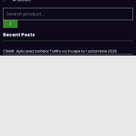
Recent Posts
CNAIR: Aplicarea tarifelor TollRo va începe la 1 octombrie 2026
Alba Iulia caută operator pentru transportul public
Două asociații ale transportatorilor cer transformarea schemei de
compensare a accizei în mecanism permanent
STB a depus la Tribunalul București cererea deschiderii procedurii de
insolvență
DKV Mobility și Shell își extind parteneriatul european
Cookie Policy (EU)
Ce este un cookie si cum se poate dezactiva
Politica de confidentialitate
Despre noi
Copyright © 2024 by E-CAMION.RO MEDIA Toate drepturile sunt rezervate |
Powered By
SpiceThemes