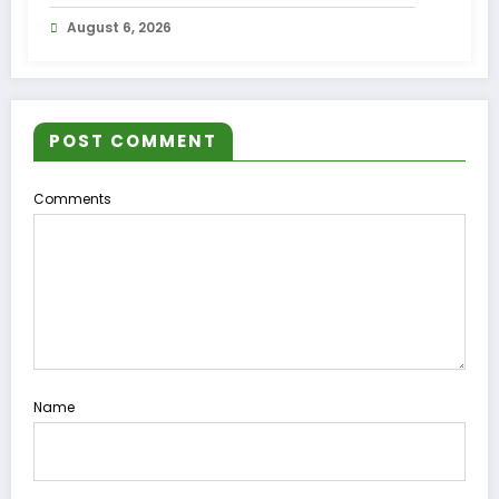
compensare a accizei în mecanism
August 6, 2026
permanent
POST COMMENT
Comments
Name