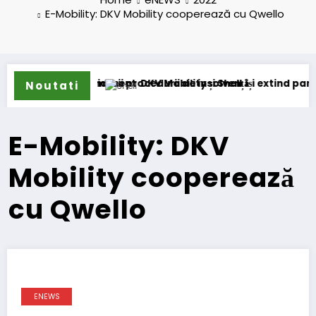
E-Mobility: DKV Mobility cooperează cu Qwello
m permanent
schiderii procedurii de insolvență
DKV Mobility și Shell își extind parteneriatul eur
Noutati
E-Mobility: DKV
Mobility cooperează
cu Qwello
ENEWS