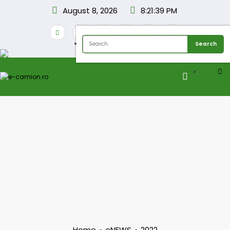
Skip
August 8, 2026
8:21:39 PM
to
content
Home
eNEWS
2022