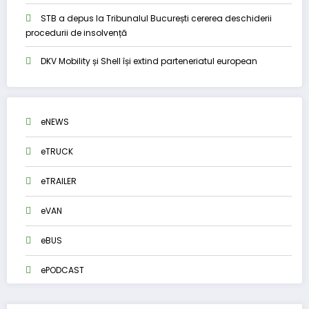
STB a depus la Tribunalul București cererea deschiderii
procedurii de insolvență
DKV Mobility și Shell își extind parteneriatul european
eNEWS
eTRUCK
eTRAILER
eVAN
eBUS
ePODCAST