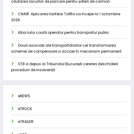
căutarea locurilor de parcare pentru șoferii de camion
CNAIR: Aplicarea tarifelor TollRo va începe la 1 octombrie
2026
Alba Iulia caută operator pentru transportul public
Două asociații ale transportatorilor cer transformarea
schemei de compensare a accizei în mecanism permanent
STB a depus la Tribunalul București cererea deschiderii
procedurii de insolvență
eNEWS
eTRUCK
eTRAILER