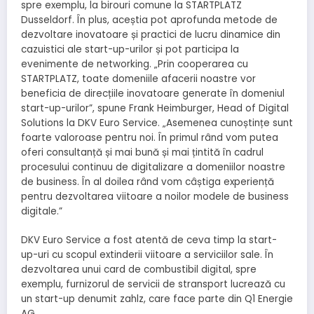
spre exemplu, la birouri comune la STARTPLATZ
Dusseldorf. În plus, aceștia pot aprofunda metode de
dezvoltare inovatoare și practici de lucru dinamice din
cazuistici ale start-up-urilor și pot participa la
evenimente de networking. „Prin cooperarea cu
STARTPLATZ, toate domeniile afacerii noastre vor
beneficia de direcțiile inovatoare generate în domeniul
start-up-urilor”, spune Frank Heimburger, Head of Digital
Solutions la DKV Euro Service. „Asemenea cunoștințe sunt
foarte valoroase pentru noi. În primul rând vom putea
oferi consultanță și mai bună și mai țintită în cadrul
procesului continuu de digitalizare a domeniilor noastre
de business. În al doilea rând vom câștiga experiență
pentru dezvoltarea viitoare a noilor modele de business
digitale.”
DKV Euro Service a fost atentă de ceva timp la start-
up-uri cu scopul extinderii viitoare a serviciilor sale. În
dezvoltarea unui card de combustibil digital, spre
exemplu, furnizorul de servicii de stransport lucrează cu
un start-up denumit zahlz, care face parte din Q1 Energie
AG.