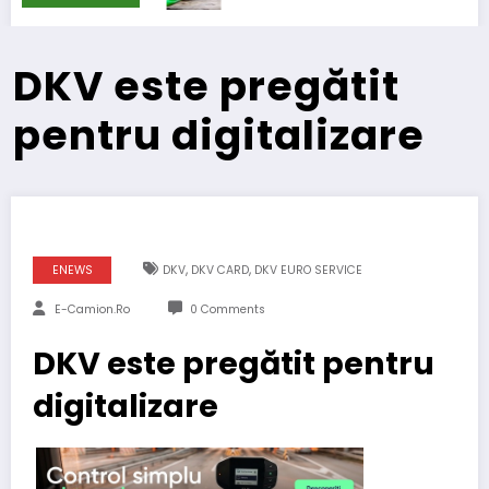
DKV este pregătit
pentru digitalizare
,
,
ENEWS
DKV
DKV CARD
DKV EURO SERVICE
E-Camion.ro
0 Comments
DKV este pregătit pentru
digitalizare