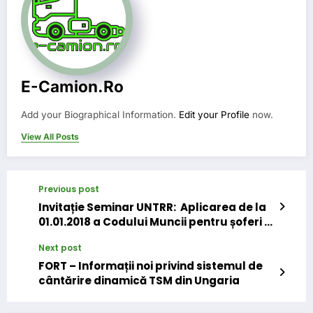
E-Camion.ro
Add your Biographical Information.
Edit your Profile
now.
View All Posts
Previous post
Invitație Seminar UNTRR: Aplicarea de la
01.01.2018 a Codului Muncii pentru șoferi –
delegare sau detașare? – 15 și 22
Next post
februarie 2018
FORT – Informații noi privind sistemul de
cântărire dinamică TSM din Ungaria