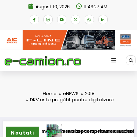
Skip
August 10, 2026
11:43:27 AM
to
content
Home
eNEWS
2018
DKV este pregătit pentru digitalizare
sformarea schemei de compensare a accizei în mecanism per
STB a depus la Tribunalul București cererea deschid
Noutati