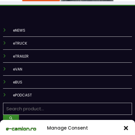
eNEWS
eTRUCK
eTRAILER
eVAN
eBUS
ePODCAST
Manage Consent
Recent Posts