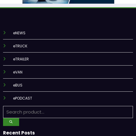
eNEWS
eTRUCK
eTRAILER
eVAN
eBUS
ePODCAST
Recent Posts