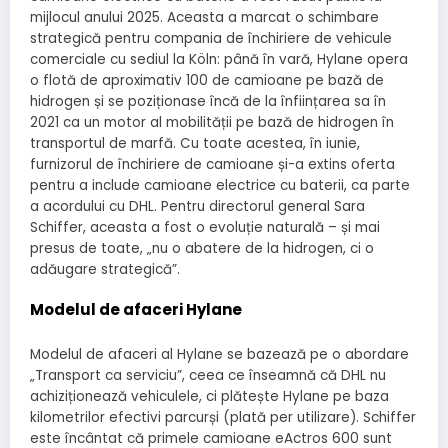
mijlocul anului 2025. Aceasta a marcat o schimbare
strategică pentru compania de închiriere de vehicule
comerciale cu sediul la Köln: până în vară, Hylane opera
o flotă de aproximativ 100 de camioane pe bază de
hidrogen și se poziționase încă de la înființarea sa în
2021 ca un motor al mobilității pe bază de hidrogen în
transportul de marfă. Cu toate acestea, în iunie,
furnizorul de închiriere de camioane și-a extins oferta
pentru a include camioane electrice cu baterii, ca parte
a acordului cu DHL. Pentru directorul general Sara
Schiffer, aceasta a fost o evoluție naturală – și mai
presus de toate, „nu o abatere de la hidrogen, ci o
adăugare strategică”.
Modelul de afaceri Hylane
Modelul de afaceri al Hylane se bazează pe o abordare
„Transport ca serviciu”, ceea ce înseamnă că DHL nu
achiziționează vehiculele, ci plătește Hylane pe baza
kilometrilor efectivi parcurși (plată per utilizare). Schiffer
este încântat că primele camioane eActros 600 sunt