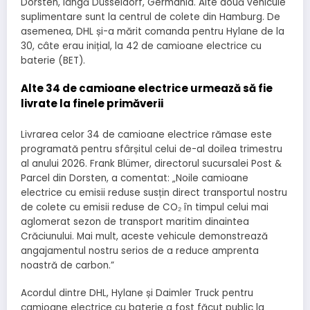
Dorsten, lângă Düsseldorf, Germania. Alte două vehicule
suplimentare sunt la centrul de colete din Hamburg. De
asemenea, DHL și-a mărit comanda pentru Hylane de la
30, câte erau inițial, la 42 de camioane electrice cu
baterie (BET).
Alte 34 de camioane electrice urmează să fie
livrate la finele primăverii
Livrarea celor 34 de camioane electrice rămase este
programată pentru sfârșitul celui de-al doilea trimestru
al anului 2026. Frank Blümer, directorul sucursalei Post &
Parcel din Dorsten, a comentat: „Noile camioane
electrice cu emisii reduse susțin direct transportul nostru
de colete cu emisii reduse de CO₂ în timpul celui mai
aglomerat sezon de transport maritim dinaintea
Crăciunului. Mai mult, aceste vehicule demonstrează
angajamentul nostru serios de a reduce amprenta
noastră de carbon.”
Acordul dintre DHL, Hylane și Daimler Truck pentru
camioane electrice cu baterie a fost făcut public la