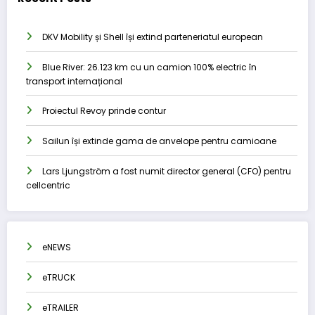
DKV Mobility și Shell își extind parteneriatul european
Blue River: 26.123 km cu un camion 100% electric în
transport internațional
Proiectul Revoy prinde contur
Sailun își extinde gama de anvelope pentru camioane
Lars Ljungström a fost numit director general (CFO) pentru
cellcentric
eNEWS
eTRUCK
eTRAILER