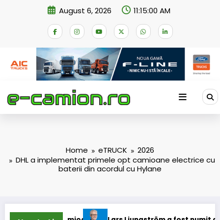
Skip
August 6, 2026
11:15:00 AM
to
content
Home
eTRUCK
2026
DHL a implementat primele opt camioane electrice cu
baterii din acordul cu Hylane
camioane
Lars Ljungström a fost numit director general (C