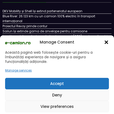
DKV Mobility și Shell își extind parteneriatul european
Blue River: 26.123 km cu un camion 100% electric în transport
internațional
Proiectul Revoy prinde contur
Sailun își extinde gama de anvelope pentru camioane
Lars Ljungström a fost numit director general (CFO) pentru cellcentric
Manage Consent
Această pagină web folosește cookie-uri pentru a
îmbunătăți experiența de navigare și a asigura
Cookie Policy (EU)
Ce este un cookie si cum se poate dezactiva
funcționalițăți adiționale.
Politica de confidentialitate
Despre noi
Copyright © 2024 by E-CAMION.RO MEDIA Toate drepturile sunt rezervate |
Manage services
Powered By
SpiceThemes
Accept
Deny
View preferences