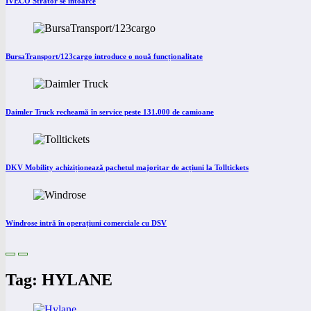
IVECO Strator se întoarce
BursaTransport/123cargo introduce o nouă funcționalitate
Daimler Truck recheamă în service peste 131.000 de camioane
DKV Mobility achiziționează pachetul majoritar de acțiuni la Tolltickets
Windrose intră în operațiuni comerciale cu DSV
Tag: HYLANE