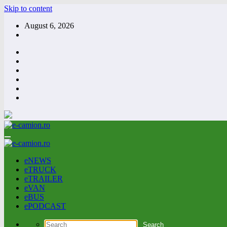
Skip to content
August 6, 2026
eNEWS
eTRUCK
eTRAILER
eVAN
eBUS
ePODCAST