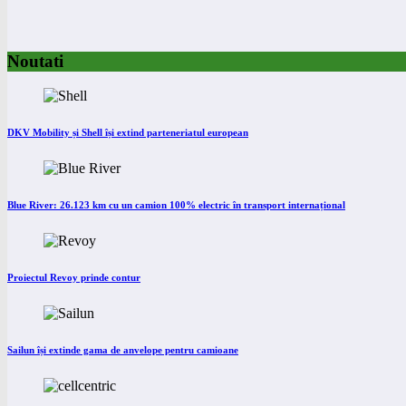
Noutati
DKV Mobility și Shell își extind parteneriatul european
Blue River: 26.123 km cu un camion 100% electric în transport internațional
Proiectul Revoy prinde contur
Sailun își extinde gama de anvelope pentru camioane