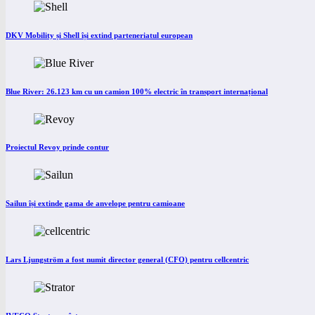
DKV Mobility și Shell își extind parteneriatul european
Blue River: 26.123 km cu un camion 100% electric în transport internațional
Proiectul Revoy prinde contur
Sailun își extinde gama de anvelope pentru camioane
Lars Ljungström a fost numit director general (CFO) pentru cellcentric