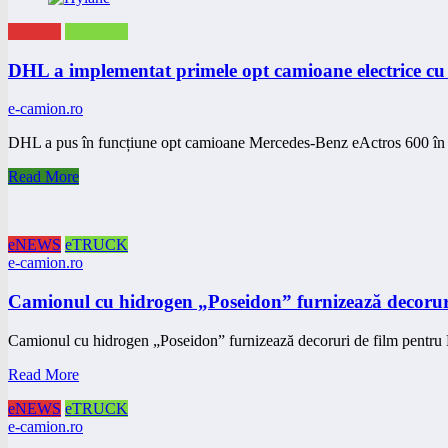
eNEWS
eTRUCK
DHL a implementat primele opt camioane electrice cu 
e-camion.ro
DHL a pus în funcțiune opt camioane Mercedes-Benz eActros 600 în 
Read More
eNEWS
eTRUCK
e-camion.ro
Camionul cu hidrogen „Poseidon” furnizează decorur
Camionul cu hidrogen „Poseidon” furnizează decoruri de film pentru
Read More
eNEWS
eTRUCK
e-camion.ro