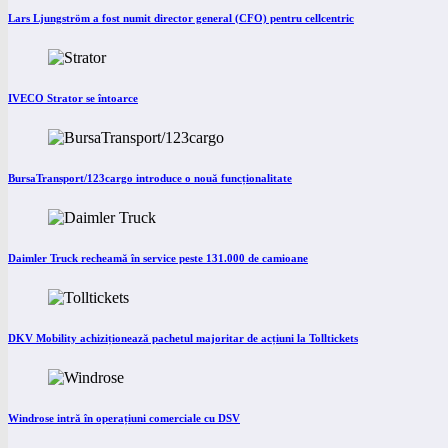
Lars Ljungström a fost numit director general (CFO) pentru cellcentric
IVECO Strator se întoarce
BursaTransport/123cargo introduce o nouă funcționalitate
Daimler Truck recheamă în service peste 131.000 de camioane
DKV Mobility achiziționează pachetul majoritar de acțiuni la Tolltickets
Windrose intră în operațiuni comerciale cu DSV