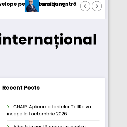
 fost numit director general (CFO) pentru cellc
IVECO Strator se în
internațional
Recent Posts
CNAIR: Aplicarea tarifelor TollRo va
începe la 1 octombrie 2026
Alba Iulia caută operator pentru