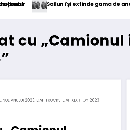
inde gama de anvelope pentru camioane
Lars Ljungström a
at cu „Camionul 
3”
,
,
,
ONUL ANULUI 2023
DAF TRUCKS
DAF XD
ITOY 2023