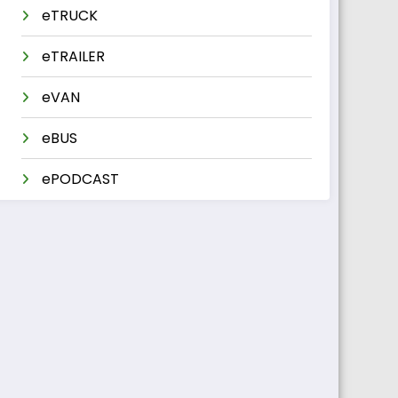
eTRUCK
eTRAILER
eVAN
eBUS
ePODCAST