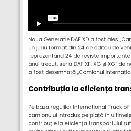
Noua Generație DAF XD a fost ales „Cami
un juriu format din 24 de editori de vehic
reprezentând 24 de reviste importante
anul trecut, seria DAF XF, XG și XG⁺ de 
a fost desemnată „Camionul internațion
Contribuția la eficiența tran
Pe baza regulilor International Truck of
camionului introdus pe piață în ultimel
contribuție la eficiența transportului 