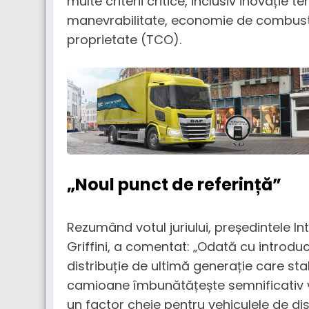
multe criterii critice, inclusiv inovație 
manevrabilitate, economie de combustib
proprietate (TCO).
„Noul punct de referință”
Rezumând votul juriului, președintele In
Griffini, a comentat: „Odată cu introduc
distribuție de ultimă generație care st
camioane îmbunătățește semnificativ ve
un factor cheie pentru vehiculele de dis