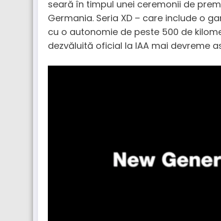
seară în timpul unei ceremonii de prem
Germania. Seria XD – care include o g
cu o autonomie de peste 500 de kilomet
dezvăluită oficial la IAA mai devreme as