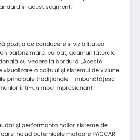
standard în acest segment.”
ază poziția de conducere și vizibilitatea
 un parbriz mare, curbat, geamuri laterale
pțională cu vedere la bordură. „Aceste
izualizare a colțului și sistemul de viziune
zile principale tradiționale – îmbunătățesc
rumurilor într-un mod impresionant.”
 lăudat și performanța noilor sisteme de
D, care includ puternicele motoare PACCAR