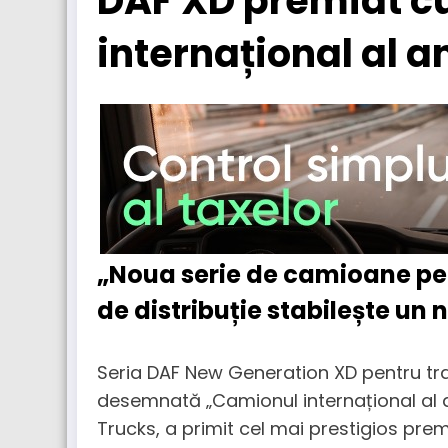
DAF XD premiat c
internațional al a
„Noua serie de camioane pen
de distribuție stabilește un 
Seria DAF New Generation XD pentru tran
desemnată „Camionul internațional al an
Trucks, a primit cel mai prestigios prem