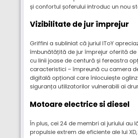
și confortul șoferului introduc un nou 
Vizibilitate de jur împrejur
Griffini a subliniat că juriul IToY apreci
îmbunătățită de jur împrejur oferită de
cu linii joase de centură și fereastra o
caracteristici – împreună cu camera de v
digitală opțional care înlocuiește oglin
siguranța utilizatorilor vulnerabili ai d
Motoare electrice si diesel
În plus, cei 24 de membri ai juriului au
propulsie extrem de eficiente ale lui X