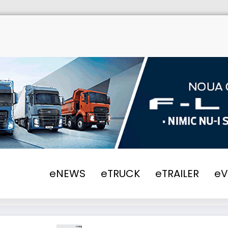
ome
eTRUCK
2022
DAF XD premiat cu „C
eNEWS
eTRUCK
eTRAILER
e