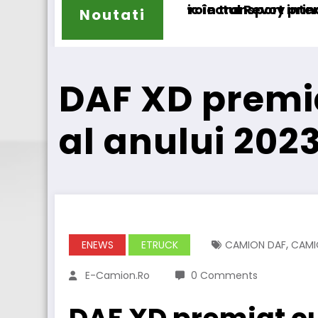
 transport internațional
ctul Revoy prinde contur
Sailun își ext
Noutati
DAF XD premi
al anului 202
,
ENEWS
ETRUCK
CAMION DAF
CAMI
E-Camion.ro
0 Comments