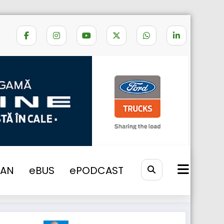
amionul internațional al anului 2023”
VAN
eBUS
ePODCAST