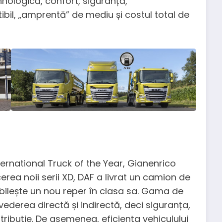
tehnologică, confort, siguranță,
il, „amprentă” de mediu și costul total de
ternational Truck of the Year, Gianenrico
erea noii serii XD, DAF a livrat un camion de
abilește un nou reper în clasa sa. Gama de
derea directă și indirectă, deci siguranța,
tribuție. De asemenea, eficiența vehiculului