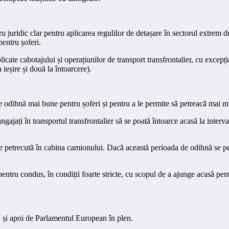
 juridic clar pentru aplicarea regulilor de detașare în sectorul extrem d
pentru șoferi.
icate cabotajului și operațiunilor de transport transfrontalier, cu excepția 
 ieșire și două la întoarcere).
e odihnă mai bune pentru șoferi și pentru a le permite să petreacă mai m
ngajați în transportul transfrontalier să se poată întoarce acasă la interva
ie petrecută în cabina camionului. Dacă această perioada de odihnă se pe
pentru condus, în condiții foarte stricte, cu scopul de a ajunge acasă pent
UE și apoi de Parlamentul European în plen.