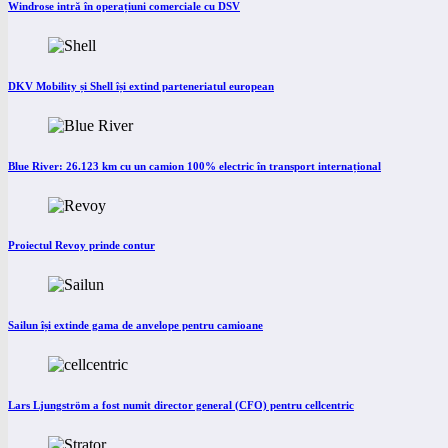
Windrose intră în operațiuni comerciale cu DSV
DKV Mobility și Shell își extind parteneriatul european
Blue River: 26.123 km cu un camion 100% electric în transport internațional
Proiectul Revoy prinde contur
Sailun își extinde gama de anvelope pentru camioane
Lars Ljungström a fost numit director general (CFO) pentru cellcentric