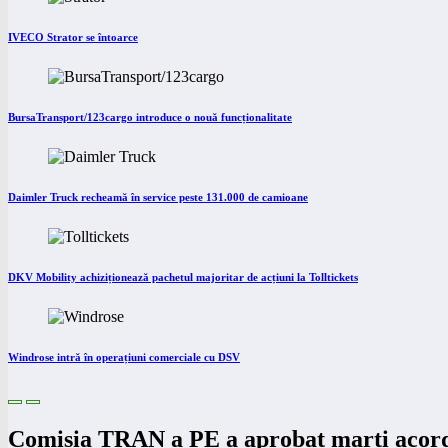
IVECO Strator se întoarce
BursaTransport/123cargo introduce o nouă funcționalitate
Daimler Truck recheamă în service peste 131.000 de camioane
DKV Mobility achiziționează pachetul majoritar de acțiuni la Tolltickets
Windrose intră în operațiuni comerciale cu DSV
Comisia TRAN a PE a aprobat marți acordu