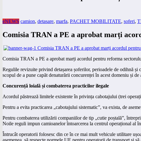
eNEWS
camion
,
detasare
,
marfa
,
PACHET MOBILITATE
,
soferi
,
T
Comisia TRAN a PE a aprobat marți acordu
Comisia TRAN a PE a aprobat marți acordul pentru reforma sectorului de
Regulile revizuite privind detașarea șoferilor, perioadele de odihnă și
scopul de a pune capăt denaturării concurenței în acest domeniu și de a
Concurență loială și combaterea practicilor ilegale
Acordul păstrează limitele existente în privința cabotajului (trei operaț
Pentru a evita practicarea „cabotajului sistematic”, va exista, de aseme
Pentru combaterea utilizării companiilor de tip „cutie poștală”, întrepri
Noile reguli impun camioanelor întoarcerea la centrul operațional al înt
Întrucât operatorii folosesc din ce în ce mai mult vehicule utilitare ușoa
asemenea, să respecte normele UE pentru operatorii de transport și să