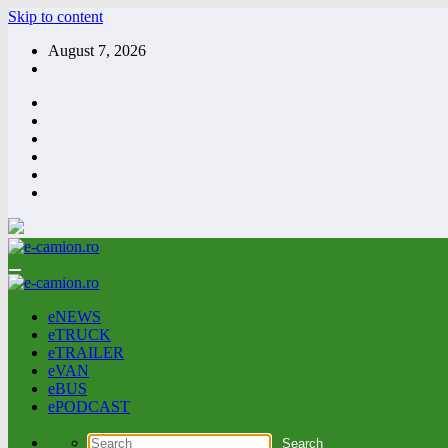
Skip to content
August 7, 2026
eNEWS
eTRUCK
eTRAILER
eVAN
eBUS
ePODCAST