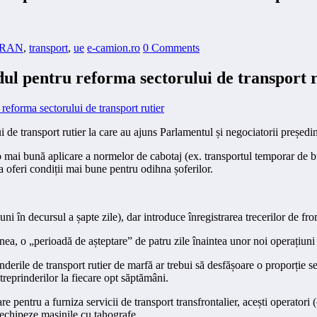
RAN
,
transport
,
ue
e-camion.ro
0 Comments
l pentru reforma sectorului de transport r
 transport rutier la care au ajuns Parlamentul și negociatorii președin
 o mai bună aplicare a normelor de cabotaj (ex. transportul temporar de b
 oferi condiții mai bune pentru odihna șoferilor.
iuni în decursul a șapte zile), dar introduce înregistrarea trecerilor de f
nea, o „perioadă de așteptare” de patru zile înaintea unor noi operațiuni 
nderile de transport rutier de marfă ar trebui să desfășoare o proporție se
reprinderilor la fiecare opt săptămâni.
re pentru a furniza servicii de transport transfrontalier, acești operatori
 echipeze mașinile cu tahografe.