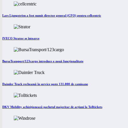
Lars Ljungström a fost numit director general (CFO) pentru cellcentric
IVECO Strator se întoarce
BursaTransport/123cargo introduce o nouă funcționalitate
Daimler Truck recheamă în service peste 131.000 de camioane
DKV Mobility achiziționează pachetul majoritar de acțiuni la Tolltickets