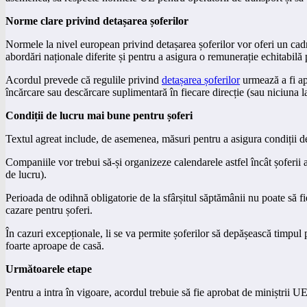
Norme clare privind detașarea șoferilor
Normele la nivel european privind detașarea șoferilor vor oferi un cadru
abordări naționale diferite și pentru a asigura o remunerație echitabilă 
Acordul prevede că regulile privind
detașarea șoferilor
urmează a fi apl
încărcare sau descărcare suplimentară în fiecare direcție (sau niciuna la
Condiții de lucru mai bune pentru șoferi
Textul agreat include, de asemenea, măsuri pentru a asigura condiții d
Companiile vor trebui să-și organizeze calendarele astfel încât șoferii a
de lucru).
Perioada de odihnă obligatorie de la sfârșitul săptămânii nu poate să f
cazare pentru șoferi.
În cazuri excepționale, li se va permite șoferilor să depășească timpul 
foarte aproape de casă.
Următoarele etape
Pentru a intra în vigoare, acordul trebuie să fie aprobat de miniștrii 