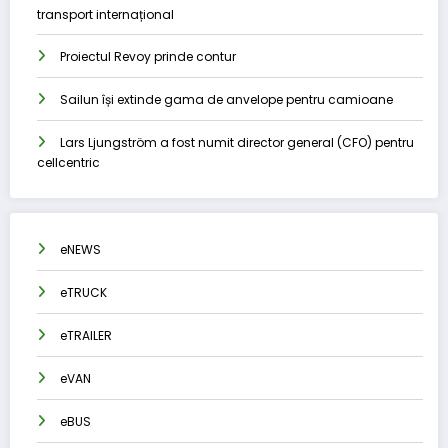
transport internațional
Proiectul Revoy prinde contur
Sailun își extinde gama de anvelope pentru camioane
Lars Ljungström a fost numit director general (CFO) pentru
cellcentric
eNEWS
eTRUCK
eTRAILER
eVAN
eBUS