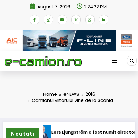
Skip
August 7, 2026
2:24:22 PM
to
content
Home
eNEWS
2016
Camionul viitorului vine de la Scania
oane
Lars Ljungström a fost numit director general (CFO) p
Noutati