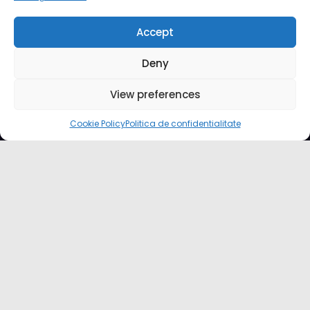
ePODCAST
Accept
Deny
View preferences
Recent Posts
Cookie Policy
Politica de confidentialitate
DKV Mobility și Shell își extind parteneriatul european
Blue River: 26.123 km cu un camion 100% electric în transport
internațional
Proiectul Revoy prinde contur
Sailun își extinde gama de anvelope pentru camioane
Lars Ljungström a fost numit director general (CFO) pentru cellcentric
Cookie Policy (EU)
Ce este un cookie si cum se poate dezactiva
Politica de confidentialitate
Despre noi
Copyright © 2024 by E-CAMION.RO MEDIA Toate drepturile sunt rezervate |
Powered By
SpiceThemes