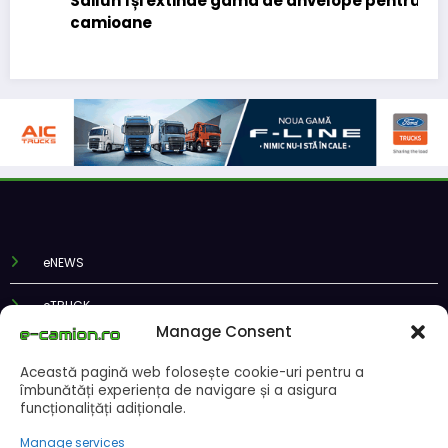
Sailun își extinde gama de anvelope pentru
camioane
eNEWS
eTRUCK
Manage Consent
eTRAILER
Această pagină web folosește cookie-uri pentru a
îmbunătăți experiența de navigare și a asigura
eVAN
funcționalițăți adiționale.
eBUS
Manage services