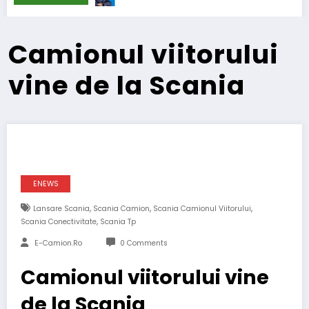
Camionul viitorului
vine de la Scania
ENEWS
,
,
,
Lansare Scania
Scania Camion
Scania Camionul Viitorului
,
Scania Conectivitate
Scania Tp
E-Camion.ro
0 Comments
Camionul viitorului vine
de la Scania