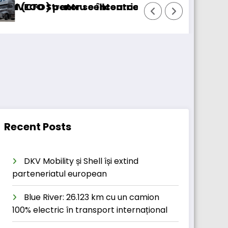
u cellcentric
r se întoarce
BursaTransport/123cargo i
Recent Posts
DKV Mobility și Shell își extind
parteneriatul european
Blue River: 26.123 km cu un camion
100% electric în transport internațional