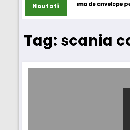
își extinde gama de anvelope pentru camioane
Lars Ljung
Noutati
Tag: scania 