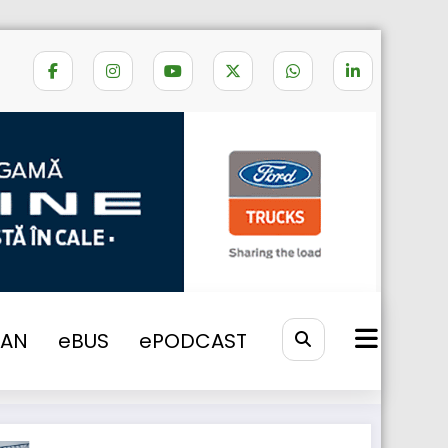
Home
scania camion
VAN
eBUS
ePODCAST