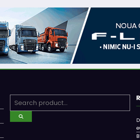
R
D
e
B